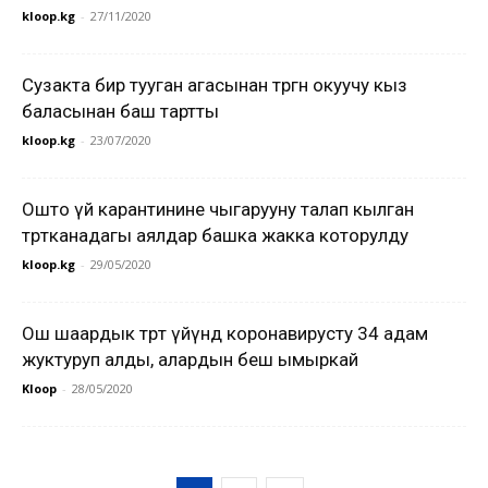
kloop.kg
-
27/11/2020
Сузакта бир тууган агасынан төрөгөн окуучу кыз
баласынан баш тартты
kloop.kg
-
23/07/2020
Ошто үй карантинине чыгарууну талап кылган
төрөтканадагы аялдар башка жакка которулду
kloop.kg
-
29/05/2020
Ош шаардык төрөт үйүндө коронавирусту 34 адам
жуктуруп алды, алардын бешөө ымыркай
Kloop
-
28/05/2020