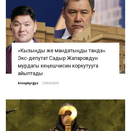
«Кызыңды же мандатыңды танда».
Экс-депутат Садыр Жапаровдун
мурдагы кеңешчисин коркутууга
айыптады
kloopkyrgyz
-
25/06/2026