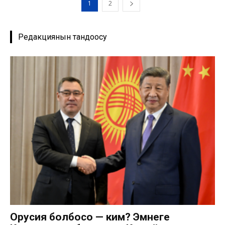
1
2
Редакциянын тандоосу
Орусия болбосо — ким? Эмнеге