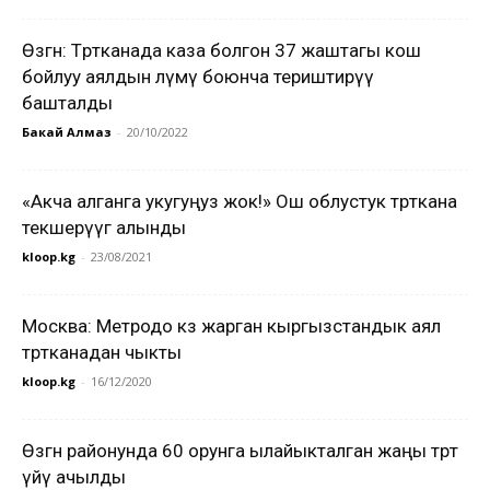
Өзгөн: Төрөтканада каза болгон 37 жаштагы кош
бойлуу аялдын өлүмү боюнча териштирүү
башталды
Бакай Алмаз
-
20/10/2022
«Акча алганга укугуңуз жок!» Ош облустук төрөткана
текшерүүгө алынды
kloop.kg
-
23/08/2021
Москва: Метродо көз жарган кыргызстандык аял
төрөтканадан чыкты
kloop.kg
-
16/12/2020
Өзгөн районунда 60 орунга ылайыкталган жаңы төрөт
үйү ачылды