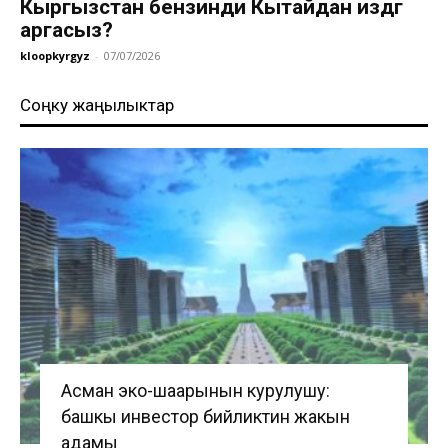
Кыргызстан бензинди Кытайдан издөөгө
аргасыз?
kloopkyrgyz
-
07/07/2026
Соңку жаңылыктар
Асман эко-шаарынын курулушу:
башкы инвестор бийликтин жакын
адамы