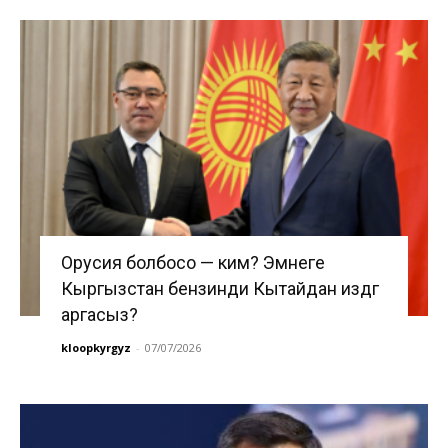
Орусия болбосо — ким? Эмнеге
Кыргызстан бензинди Кытайдан издөөгө
аргасыз?
kloopkyrgyz
-
07/07/2026