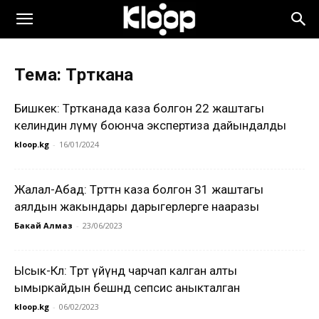
Тема: Төрөткана
Бишкек: Төрөтканада каза болгон 22 жаштагы
келиндин өлүмү боюнча экспертиза дайындалды
kloop.kg
-
16/01/2024
Жалал-Абад: Төрөттөн каза болгон 31 жаштагы
аялдын жакындары дарыгерлерге нааразы
Бакай Алмаз
-
23/06/2023
Ысык-Көл: Төрөт үйүндө чарчап калган алты
ымыркайдын бешөөндө сепсис аныкталган
kloop.kg
-
06/02/2023