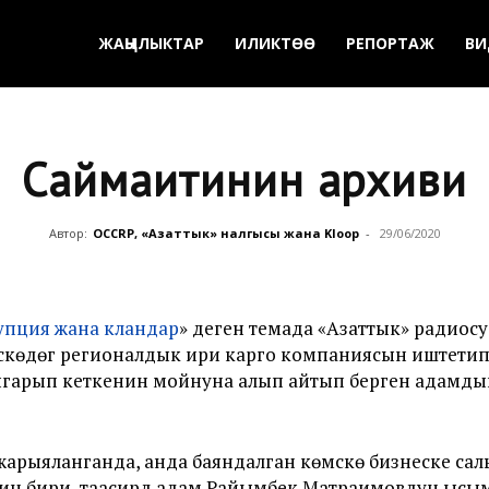
ЖАҢЫЛЫКТАР
ИЛИКТӨӨ
РЕПОРТАЖ
ВИ
Саймаитинин архиви
Автор:
OCCRP, «Азаттык» үналгысы жана Kloop
-
29/06/2020
упция жана кландар
» деген темада «Азаттык» радиос
көмүскөдөгү регионалдык ири карго компаниясын иштет
ыгарып кеткенин мойнуна алып айтып берген адамды
арыяланганда, анда баяндалган көмүскө бизнеске са
 бири, таасирдүү адам Райымбек Матраимовдун ысым