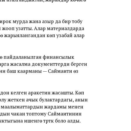
Бирок мурда жана азыр да бир тобу
ей жооп узатты. Алар материалдарда
өө жарыялангандан көп узабай алар
дө пайдаланылган финансылык
арга жасалма документтерди берген
нүн баш каарманы — Саймаити өзү
дон келген аракетин жасашты. Көп
олу жеткен ачык булактардагы, анын
уу маалыматтардын жардамы менен
рдын чакан топтому Саймаитинин
ыгына ишенүүгө түрткү боло алды.