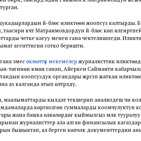
турган.
дукадырлардын үй-бүлөсү иликтөөнү жоопсуз калтырды. 
таасири күчтүү Матраимовдордун үй-бүлөсү көп илгиртп
ттарды четке кагуу менен гана чектелишпеди. Иликт
ымат агенттигин сотко беришти.
 гана эмес
өкмөттүк мекемелер
журналисттик иликтөө
-төгүнүнөн күмөн санап, Айеркен Саймаити кабарчыл
андын коопсуздук органдары жүргүзүп жаткан иликтөө
 аз калганда атып өлтүрүлду.
, маалыматтарды кылдат текшерип анализдеш үчүн кол
алымдамаларда көргөзүлгөн суммаларды коомчулуктун к
ары жана башка өлкөлөрдөгү кыймылсыз мүлк туурал
арынан журналисттер ала алган финансылык кагазда
ын бышыктап, ал берген көпчүлүк документтердин аныкт