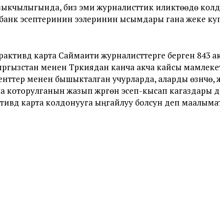
ыкчылыгында, биз эми журналисттик иликтөөдө колд
 банк эсептеринин ээлеринин ысымдары гана жеке ку
активдүү карта Саймаити журналисттерге берген 843 а
ргызстан менен Түркиядан канча акча кайсы мамлекет
тер менен бышыкталган учурларда, аларды өзүнчө, же 
ча которулганын жазып жүргөн эсеп-кысап кагаздары
тивдүү карта колдонууга ыңгайлуу болсун деп маалымат