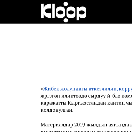
Клооп
кыргызча
|
Кыргызстан
«
Жибек жолундагы аткезчилик, корр
жүргүзгөн иликтөөдө сырдуу үй-бүлө 
каражатты Кыргызстандан кантип ч
жаңылыктары
колдонулган.
Материалдар 2019-жылдын аягында ж
кызматынын мурдагы жетекчилеринин