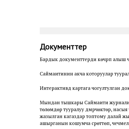
Документтер
Бардык документтерди көчүрүп алыш үч
Саймаитинин акча которуулар туура
Интерактивдүү картага чогултулган 
Мындан тышкары Саймаити журналист
төлөмдөрү тууралуу дүмүрчөктөр, нас
жазылган кагаздар топтому далай жы
ашырганын кошумча сүрөттөп, чечмеле