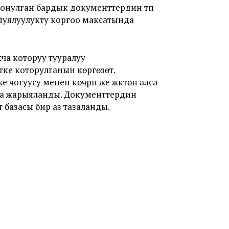
онулган бардык документтердин түп
пуялуулукту коргоо максатында
кча которуу тууралуу
ке которулганын көргөзөт.
чогуусу менен көчүрүп же жүктөп алса
 да жарыяланды. Документтердин
 базасы бир аз тазаланды.