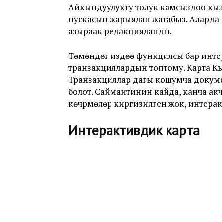
Айкындуулукту толук камсыздоо кыз
нускасын жарыялап жатабыз. Аларда
азыраак редакцияланды.
Төмөндөгү издөө функциясы бар интер
транзакциялардын топтому. Карта Кы
Транзакциялар дагы кошумча документ
болот. Саймаитинин кайда, канча ак
көчүрмөлөрү киргизилген жок, интерак
Интерактивдик карта