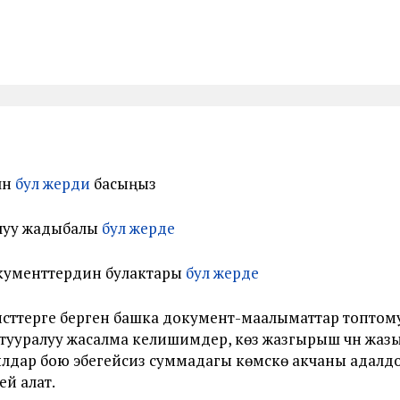
үн
бул жерди
басыңыз
луу жадыбалы
бул жерде
документтердин булактары
бул жерде
терге берген башка документ-маалыматтар топтомун
ыя тууралуу жасалма келишимдер, көз жазгырыш үчүн жа
лдар бою эбегейсиз суммадагы көмүскө акчаны адалд
й алат.