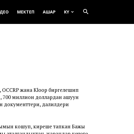
ДЕО
МЕКТЕП
АШАР
KY
у, ОCCRP жана Kloop биргелешип
ип, 700 миллион доллардан ашуун
н документтери, далилдери
лымын кошуп, киреше тапкан Бажы
ы аталгандыктан, жарандар көчөгө