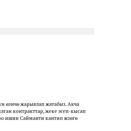
 өзүнчө жарыялап жатабыз. Акча
зылган контракттар, жеке эсеп-кысап
оо ишин Саймаити кантип жүзөгө