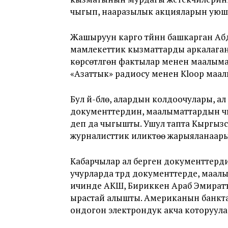
чыгып, нааразылык акцияларын уюш
Жашыруун карго түйүнүн башкарган Аб
мамлекеттик кызматтарды аркалаган, 
көрсөтүлгөн фактылар менен маалыма
«Азаттык» радиосу менен Kloop маал
Бул үй-бүлө, алардын колдоочулары, ал
документтердин, маалыматтардын чын
деп да чыгышты. Ушул тапта Кыргызст
журналисттик иликтөө жарыяланаарына
Кабарчылар ал берген документтерди
учурларда түрдүү документтерде, ма
ичинде АКШ, Бириккен Араб Эмиратт
ырастай алышты. Американын банкт
ондогон электрондук акча которуулар