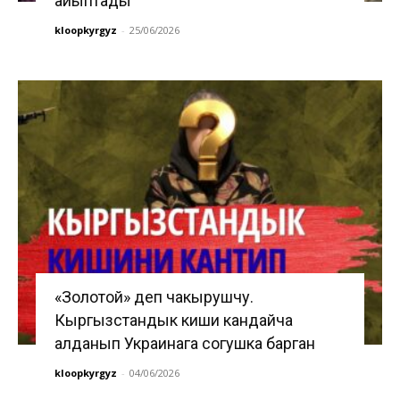
айыптады
kloopkyrgyz
-
25/06/2026
«Золотой» деп чакырушчу.
Кыргызстандык киши кандайча
алданып Украинага согушка барган
kloopkyrgyz
-
04/06/2026