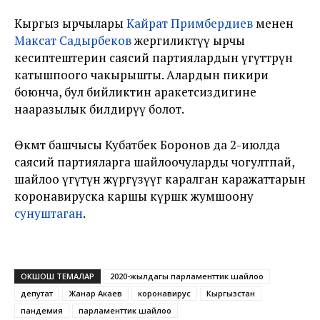
Кыргыз ырчылары
Кайрат Примбердиев
менен
Максат Садырбеков
жергиликтүү ырчы
кесиптештерин саясий партиялардын үгүттөрүнө
катышпоого чакырышты. Алардын пикири
боюнча, бул бийликтин аракетсиздигине
нааразылык билдирүү болот.
Өкмөт башчысы Кубатбек Боронов да 2-июлда
саясий партияларга шайлоочуларды чогултпай,
шайлоо үгүтүн жүргүзүүгө каралган каражаттарын
коронавируска каршы күрөшкө жумшоону
сунуштаган
.
ОКШОШ ТЕМАЛАР
2020-жылдагы парламенттик шайлоо
депутат
Жанар Акаев
коронавирус
Кыргызстан
пандемия
парламенттик шайлоо