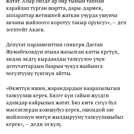
жатат. Азыр бизде ар бир тыйын таппай
карайлап турган шартта, дары-дармек,
аппараттар жетишпей жаткан учурда ушунча
акчаны шайлоого коротуу такыр орунсуз», — деп
эсептейт Акаев.
Депутат парламенттин спикери Дастан
Жумабековдун атына жазылган катты көрсөтүп,
андан өлкөдөгү кырдаалды талкуулоо үчүн
депутаттардын баарын чукул жыйынга
чогултууну өтүнгөнүн айтты.
«Өкмөттүн ишин, жарандардын нааразылыгын
талкуулаш керек. Бизге күн сайын жүздөгөн
адамдар кайрылып жатат. Биз өкмөткө сөзсүз бул
маселелерди коюшубуз керек, ошондой эле
шайлоонун мөөнөтүн жылдырууну талкуулашыбыз
керек», — деди эл өкүлү.