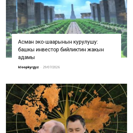
Асман эко-шаарынын курулушу:
башкы инвестор бийликтин жакын
адамы
kloopkyrgyz
-
29/07/2026