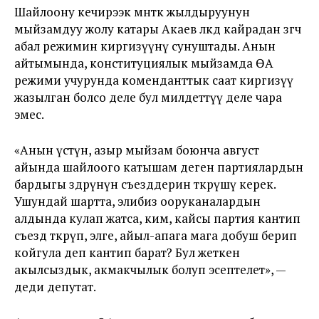
Шайлоону кечирээк мөөнөткө жылдыруунун
мыйзамдуу жолу катары Акаев өлкөдө кайрадан өзгөчө
абал режимин киргизүүнү сунуштады. Анын
айтымында, конституциялык мыйзамда ӨА
режими учурунда коменданттык саат киргизүү
жазылган болсо деле бул милдеттүү деле чара
эмес.
«Анын үстүнө, азыр мыйзам боюнча август
айында шайлоого катышам деген партиялардын
бардыгы өздөрүнүн съезддерин өткөрүшү керек.
Ушундай шартта, элибиз ооруканалардын
алдында кулап жатса, ким, кайсы партия кантип
съезд өткөрүп, элге, айыл-апага мага добуш берип
койгула деп кантип барат? Бул жеткен
акылсыздык, акмакчылык болуп эсептелет», —
деди депутат.