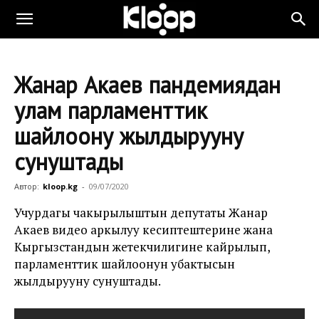
Жанар Акаев пандемиядан
улам парламенттик
шайлоону жылдырууну
сунуштады
Автор:
kloop.kg
-
09/07/2020
Учурдагы чакырылыштын депутаты Жанар
Акаев видео аркылуу кесиптештерине жана
Кыргызстандын жетекчилигине кайрылып,
парламенттик шайлоонун убактысын
жылдырууну сунуштады.