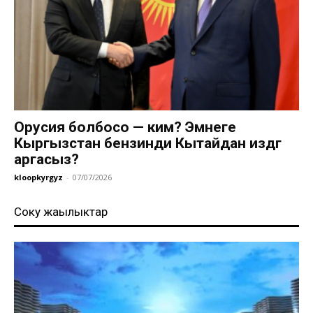
Орусия болбосо — ким? Эмнеге
Кыргызстан бензинди Кытайдан издөөгө
аргасыз?
kloopkyrgyz
-
07/07/2026
Соңку жаңылыктар