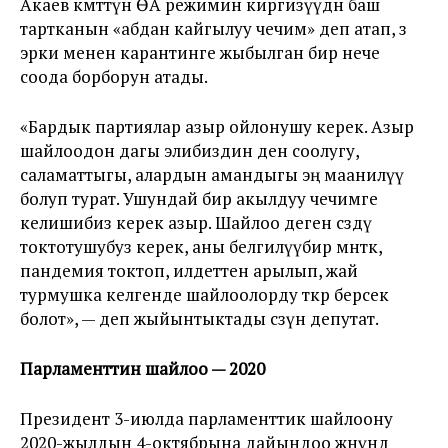
Акаев өкмөттүн ӨА режимин киргизүүдөн баш
тартканын «абдан кайгылуу чечим» деп атап, өз
эрки менен карантинге жыбылган бир нече
соода борборун атады.
«Бардык партиялар азыр ойлонушу керек. Азыр
шайлоодон дагы элибиздин ден соолугу,
саламаттыгы, алардын амандыгы эң маанилүү
болуп турат. Ушундай бир акылдуу чечимге
келишибиз керек азыр. Шайлоо деген сөздү
токтотушубуз керек, аны белгилүүбир мөөнөткө,
пандемия токтоп, илдеттен арылып, жай
турмушка келгенде шайлоолорду өткөрө берсек
болот», — деп жыйынтыктады сөзүн депутат.
Парламенттин шайлоо — 2020
Президент 3-июлда парламенттик шайлоону
2020-жылдын 4-октябрына дайындоо жөнүндө