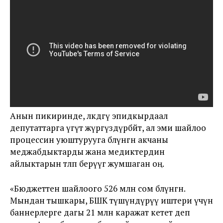
Анын пикиринде, өлкөдөгү эпидкырдаал
депутаттарга үгүт жүргүздүрбөйт, ал эми шайлоо
процессин уюштурууга бөлүнгөн акчаны
меджабдыктарды жана медиктердин
айлыктарын төлөп берүүгө жумшаган оң.
«Бюджеттен шайлоого 526 млн сом бөлүнгөн.
Мындан тышкары, БШК түшүндүрүү иштери үчүн
баннерлерге дагы 21 млн каражат кетет деп