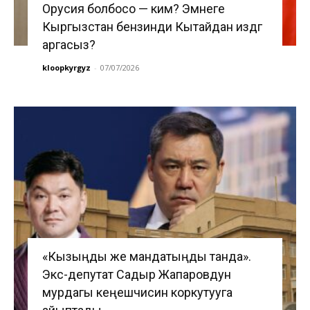
Орусия болбосо — ким? Эмнеге
Кыргызстан бензинди Кытайдан издөөгө
аргасыз?
kloopkyrgyz
-
07/07/2026
«Кызыңды же мандатыңды танда».
Экс-депутат Садыр Жапаровдун
мурдагы кеңешчисин коркутууга