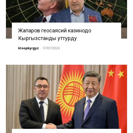
Жапаров геосаясий казинодо
Кыргызстанды уттурду
kloopkyrgyz
-
07/07/2026