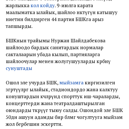
жарлыкка
кол койду
. 9-июлга карата
маалыматка ылайык, шайлоо өнөктүгүнө катышуу
ниетин билдирген 44 партия БШКга арыз
тапшырды.
БШКнын төрайымы Нуржан Шайлдабекова
шайлоодо бардык санитардык нормалар
сакталаарын убада кылып, партияларга
шайлоочулар менен жолугушууларды өкөрбөөнү
сунуштады
Ошол эле учурда БШК,
мыйзамга
киргизилген
өзгөртүүлөргө ылайык, стадиондордо жана калктуу
конуштардын көчөлөрүндө спорттук иш-чараларды,
концерттерди жана театралдаштырылган
оюндарды өткөрүүгө тыюу салды. Ошондой эле БШК
50дөн ашуун адамды бир бөлмөгө чогултууга мыйзам
жол бербешин эскертти.