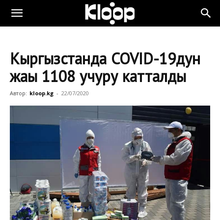
Кыргызстанда COVID-19дун
жаңы 1108 учуру катталды
Автор:
kloop.kg
-
22/07/2020