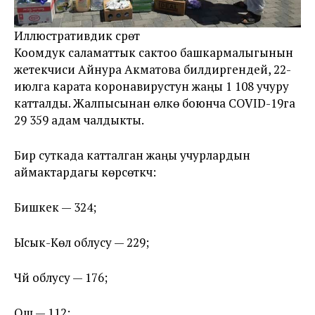
Иллюстративдик сүрөт
Коомдук саламаттык сактоо башкармалыгынын
жетекчиси Айнура Акматова билдиргендей, 22-
июлга карата коронавирустун жаңы 1 108 учуру
катталды. Жалпысынан өлкө боюнча COVID-19га
29 359 адам чалдыкты.
Бир суткада катталган жаңы учурлардын
аймактардагы көрсөткүчү:
Бишкек — 324;
Ысык-Көл облусу — 229;
Чүй облусу — 176;
Ош — 112;