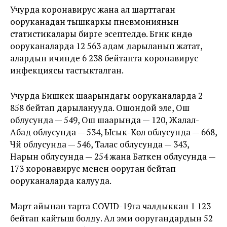
Учурда коронавирус жана ал шарттаган
ооруканадан тышкаркы пневмониянын
статистикалары бирге эсептелүүдө. Бүгүнкү күндө
ооруканаларда 12 563 адам дарыланып жатат,
алардын ичинде 6 238 бейтапта коронавирус
инфекциясы тастыкталган.
Учурда Бишкек шаарындагы ооруканаларда 2
858 бейтап дарыланууда. Ошондой эле, Ош
облусунда — 549, Ош шаарында — 120, Жалал-
Абад облусунда — 534, Ысык-Көл облусунда — 668,
Чүй облусунда — 546, Талас облусунда — 343,
Нарын облусунда — 254 жана Баткен облусунда —
173 коронавирус менен ооруган бейтап
ооруканаларда калууда.
Март айынан тарта COVID-19га чалдыккан 1 123
бейтап кайтыш болду. Ал эми ооругандардын 52