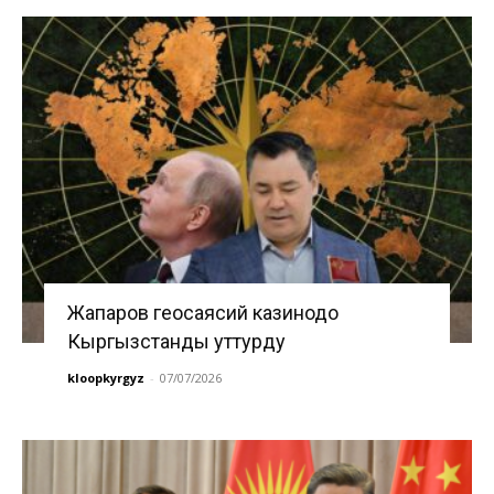
Жапаров геосаясий казинодо
Кыргызстанды уттурду
kloopkyrgyz
-
07/07/2026