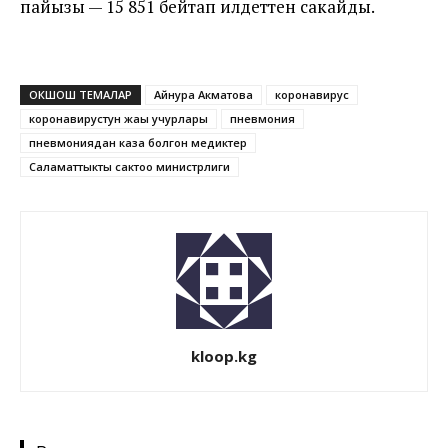
пайызы — 15 851 бейтап илдеттен сакайды.
ОКШОШ ТЕМАЛАР
Айнура Акматова
коронавирус
коронавирустун жаңы учурлары
пневмония
пневмониядан каза болгон медиктер
Саламаттыкты сактоо министрлиги
kloop.kg