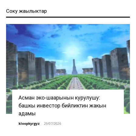
Соңку жаңылыктар
Асман эко-шаарынын курулушу:
башкы инвестор бийликтин жакын
адамы
kloopkyrgyz
-
29/07/2026