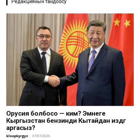
Редакциянын тандоосу
Орусия болбосо — ким? Эмнеге
Кыргызстан бензинди Кытайдан издөөгө
аргасыз?
kloopkyrgyz
-
07/07/2026