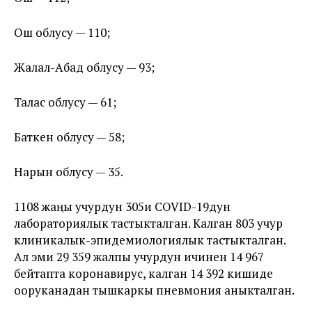
Ош облусу — 110;
Жалал-Абад облусу — 93;
Талас облусу — 61;
Баткен облусу — 58;
Нарын облусу — 35.
1108 жаңы учурдун 305и COVID-19дун
лабораториялык тастыкталган. Калган 803 учур
клиникалык-эпидемиологиялык тастыкталган.
Ал эми 29 359 жалпы учурдун ичинен 14 967
бейтапта коронавирус, калган 14 392 кишиде
ооруканадан тышкаркы пневмония аныкталган.