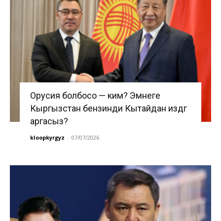
Орусия болбосо — ким? Эмнеге
Кыргызстан бензинди Кытайдан издөөгө
аргасыз?
kloopkyrgyz
-
07/07/2026