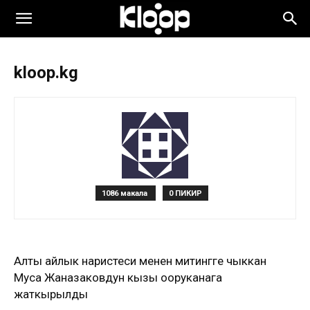
kloop.kg
1086 макала
0 ПИКИР
Алты айлык наристеси менен митингге чыккан
Муса Жаназаковдун кызы ооруканага
жаткырылды