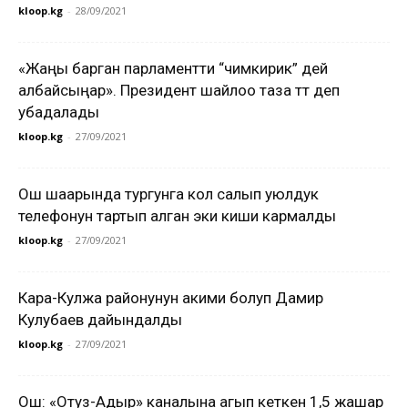
kloop.kg
-
28/09/2021
«Жаңы барган парламентти “чимкирик” дей
албайсыңар». Президент шайлоо таза өтөт деп
убадалады
kloop.kg
-
27/09/2021
Ош шаарында тургунга кол салып уюлдук
телефонун тартып алган эки киши кармалды
kloop.kg
-
27/09/2021
Кара-Кулжа районунун акими болуп Дамир
Кулубаев дайындалды
kloop.kg
-
27/09/2021
Ош: «Отуз-Адыр» каналына агып кеткен 1,5 жашар