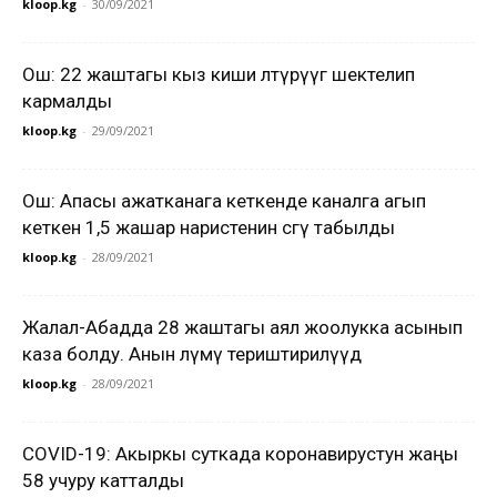
kloop.kg
-
30/09/2021
Ош: 22 жаштагы кыз киши өлтүрүүгө шектелип
кармалды
kloop.kg
-
29/09/2021
Ош: Апасы ажатканага кеткенде каналга агып
кеткен 1,5 жашар наристенин сөөгү табылды
kloop.kg
-
28/09/2021
Жалал-Абадда 28 жаштагы аял жоолукка асынып
каза болду. Анын өлүмү териштирилүүдө
kloop.kg
-
28/09/2021
COVID-19: Акыркы суткада коронавирустун жаңы
58 учуру катталды