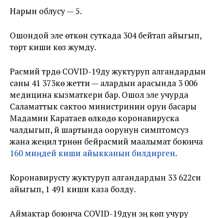
Нарын облусу — 5.
Ошондой эле өткөн суткада 304 бейтап айыгып,
төрт киши көз жумду.
Расмий түрдө COVID-19ду жуктуруп алгандардын
саны 41 373кө жетти — алардын арасында 3 006
медицина кызматкери бар. Ошол эле учурда
Саламаттык сактоо министринин орун басары
Мадамин Каратаев өлкөдө коронавируска
чалдыгып, үй шартында оорунун симптомсуз
жана жеңил түрүнөн бейрасмий маалымат боюнча
160 миңдей киши айыкканын билдирген
.
Коронавирусту жуктуруп алгандардын 33 622си
айыгып, 1 491 киши каза болду.
Аймактар боюнча COVID-19дун эң көп учуру