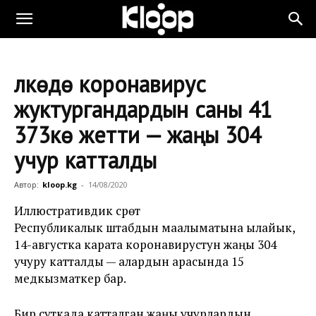
Өлкөдө коронавирус
жуктургандардын саны 41
373кө жетти — жаңы 304
учур катталды
Автор:
kloop.kg
-
14/08/2020
Иллюстративдик сүрөт
Республикалык штабдын маалыматына ылайык,
14-августка карата коронавирустун жаңы 304
учуру катталды — алардын арасында 15
медкызматкер бар.
Бир суткада катталган жаңы учурлардын