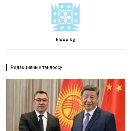
kloop.kg
Редакциянын тандоосу