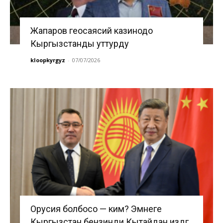
Жапаров геосаясий казинодо
Кыргызстанды уттурду
kloopkyrgyz
-
07/07/2026
Орусия болбосо — ким? Эмнеге
Кыргызстан бензинди Кытайдан издөөгө