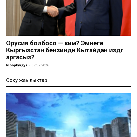
Орусия болбосо — ким? Эмнеге
Кыргызстан бензинди Кытайдан издөөгө
аргасыз?
kloopkyrgyz
-
07/07/2026
Соңку жаңылыктар