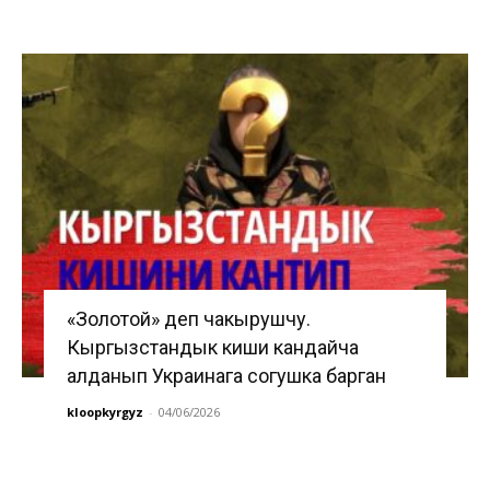
«Золотой» деп чакырушчу.
Кыргызстандык киши кандайча
алданып Украинага согушка барган
kloopkyrgyz
-
04/06/2026