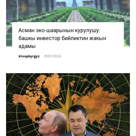
Асман эко-шаарынын курулушу:
башкы инвестор бийликтин жакын
адамы
kloopkyrgyz
-
29/07/2026