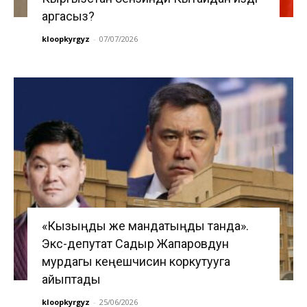
аргасыз?
kloopkyrgyz
-
07/07/2026
«Кызыңды же мандатыңды танда».
Экс-депутат Садыр Жапаровдун
мурдагы кеңешчисин коркутууга
айыптады
kloopkyrgyz
-
25/06/2026