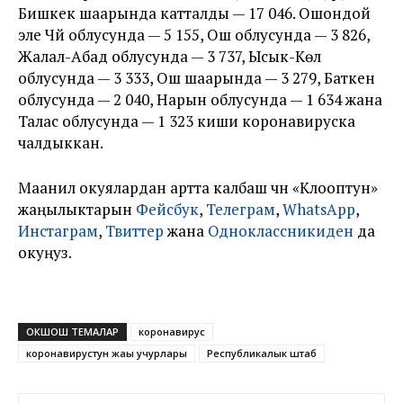
Бишкек шаарында катталды — 17 046. Ошондой
эле Чүй облусунда — 5 155, Ош облусунда — 3 826,
Жалал-Абад облусунда — 3 737, Ысык-Көл
облусунда — 3 333, Ош шаарында — 3 279, Баткен
облусунда — 2 040, Нарын облусунда — 1 634 жана
Талас облусунда — 1 323 киши коронавируска
чалдыккан.
Маанилүү окуялардан артта калбаш үчүн «Клооптун»
жаңылыктарын
Фейсбук
,
Телеграм
,
WhatsApp
,
Инстаграм
,
Твиттер
жана
Одноклассникиден
да
окуңуз.
ОКШОШ ТЕМАЛАР
коронавирус
коронавирустун жаңы учурлары
Республикалык штаб