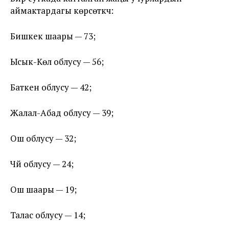
аймактардагы көрсөткүчү:
Бишкек шаары — 73;
Ысык-Көл облусу — 56;
Баткен облусу — 42;
Жалал-Абад облусу — 39;
Ош облусу — 32;
Чүй облусу — 24;
Ош шаары — 19;
Талас облусу — 14;