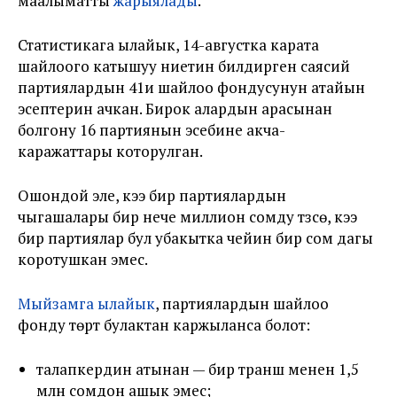
маалыматты
жарыялады
.
Статистикага ылайык, 14-августка карата
шайлоого катышуу ниетин билдирген саясий
партиялардын 41и шайлоо фондусунун атайын
эсептерин ачкан. Бирок алардын арасынан
болгону 16 партиянын эсебине акча-
каражаттары которулган.
Ошондой эле, кээ бир партиялардын
чыгашалары бир нече миллион сомду түзсө, кээ
бир партиялар бул убакытка чейин бир сом дагы
коротушкан эмес.
Мыйзамга ылайык
, партиялардын шайлоо
фонду төрт булактан каржыланса болот:
талапкердин атынан — бир транш менен 1,5
млн сомдон ашык эмес;