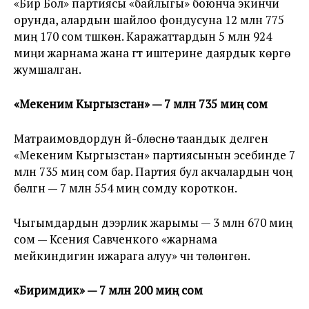
«Бир Бол» партиясы «байлыгы» боюнча экинчи
орунда, алардын шайлоо фондусуна 12 млн 775
миң 170 сом түшкөн. Каражаттардын 5 млн 924
миңи жарнама жана үгүт иштерине даярдык көрүүгө
жумшалган.
«Мекеним Кыргызстан» — 7 млн 735 миң сом
Матраимовдордун үй-бүлөсүнө таандык делген
«Мекеним Кыргызстан» партиясынын эсебинде 7
млн 735 миң сом бар. Партия бул акчалардын чоң
бөлүгүн — 7 млн 554 миң сомду короткон.
Чыгымдардын дээрлик жарымы — 3 млн 670 миң
сом — Ксения Савченкого «жарнама
мейкиндигин ижарага алуу» үчүн төлөнгөн.
«Биримдик» — 7 млн 200 миң сом