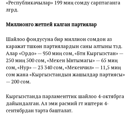
«Республикачылар» 199 миң сомду сарптаганга
үлгүрдү.
Миллионго жетпей калган партиялар
Шайлоо фондусуна бир миллион сомдон аз
каражат түшкөн партиялардын саны алтыны түздү.
Алар «Ордо» — 950 миң сом, «Бүтүн Кыргызстан» —
250 миң 500 сом, «Мекен Ынтымагы» — 65 миң
сом, «Нур» — 23 340 сом, «Мекенчил» — 11,5 миң
сом жана «Кыргызстандын жашылдар партиясы»
— 200 сом.
Кыргызстанда парламенттик шайлоо 4-октябрга
дайындалган. Ал эми расмий үгүт иштери 4-
сентябрдан тарта башталат.