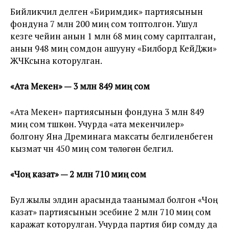
Бийликчил делген «Биримдик» партиясынын
фондуна 7 млн 200 миң сом топтолгон. Ушул
кезге чейин анын 1 млн 68 миң сому сарпталган,
анын 948 миң сомдон ашууну «Билборд КейДжи»
ЖЧКсына которулган.
«Ата Мекен» — 3 млн 849 миң сом
«Ата Мекен» партиясынын фондуна 3 млн 849
миң сом түшкөн. Учурда «ата мекенчилер»
болгону Яна Дреминага максаты белгиленбеген
кызмат үчүн 450 миң сом төлөгөнү белгилүү.
«Чоң казат» — 2 млн 710 миң сом
Бул жылы элдин арасында таанымал болгон «Чоң
казат» партиясынын эсебине 2 млн 710 миң сом
каражат которулган. Учурда партия бир сомду да