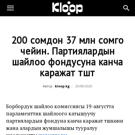
200 сомдон 37 млн сомго
чейин. Партиялардын
шайлоо фондусуна канча
каражат түштү
Автор:
kloop.kg
-
20/08/2020
Борбордук шайлоо комиссиясы 19-августта
парламенттик шайлоого катышуучу
партиялардын фондуна канча каражат түшкөнүн
жана алардын жумшалышы тууралуу