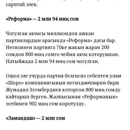
сарптай элек.
«Реформа» — 2 млн 94 миң сом
Чогулган акчасы миллиондон ашкан
партиялардын арасында «Реформа» дагы бар.
Негизинен партияга 70ке жакын жаран 200
сомдон 800 миң сомго чейин акча которушкан.
Натыйжада 2 млн 94 миң сом чогулган.
Ошол эле учурда партия белгисиз себептен улам
«Шоро» компаниясынын негиздөөчүлөрүнүн бири
Жумадил Эгембердиев которгон 800 миң сомду
кайтарып берген. Жалпысынан «Реформанын»
эсебинен 902 миң сом коротулду.
«Замандаш» — 2 млн сом