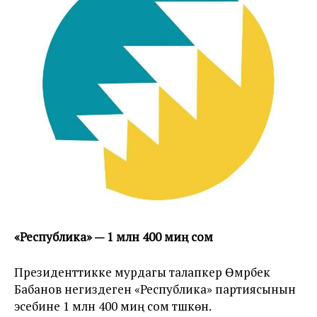
«Республика» — 1 млн 400 миң сом
Президенттикке мурдагы талапкер Өмүрбек
Бабанов негиздеген «Республика» партиясынын
эсебине 1 млн 400 миң сом түшкөн.