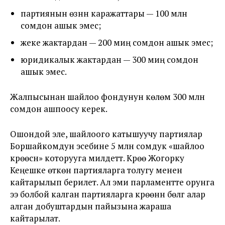
партиянын өзүнүн каражаттары — 100 млн
сомдон ашык эмес;
жеке жактардан — 200 миң сомдон ашык эмес;
юридикалык жактардан — 300 миң сомдон
ашык эмес.
Жалпысынан шайлоо фондунун көлөмү 300 млн
сомдон ашпоосу керек.
Ошондой эле, шайлоого катышуучу партиялар
Боршайкомдун эсебине 5 млн сомдук «шайлоо
күрөөсүн» которууга милдеттүү. Күрөө Жогорку
Кеңешке өткөн партияларга толугу менен
кайтарылып берилет. Ал эми парламентте орунга
ээ болбой калган партияларга күрөөнүн бөлүгү алар
алган добуштардын пайызына жараша
кайтарылат.