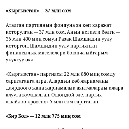
«Кыргызстан» — 37 млн сом
Аталган партиянын фондуна эң көп каражат
которулган — 37 млн сом. Анын негизги бөлүгүн —
36 млн 400 миң сомун Разак Шамшидин уулу
которгон. Шамшидин уулу партиянын
финансылык маселелери боюнча ыйгарым
укуктуу өкүлү.
«Кыргызстан» партиясы 22 млн 880 миң сомду
сарптаганга үлгүрдү. Алардын көбү жарнаманы
даярдоого жана жарнамалык аянтчаларды ижара
алууга жумшалган. Ошондой эле, партия
«шайлоо күрөөсүнө» 5 млн сом сарптаган.
«Бир Бол» — 12 млн 775 миң сом