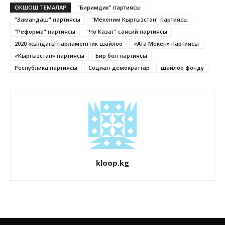
ОКШОШ ТЕМАЛАР
"Биримдик" партиясы
"Замандаш" партиясы
"Мекеним Кыргызстан" партиясы
"Реформа" партиясы
"Чоң Казат" саясий партиясы
2020-жылдагы парламенттик шайлоо
«Ата Мекен» партиясы
«Кыргызстан» партиясы
Бир бол партиясы
Республика партиясы
Социал-демократтар
шайлоо фонду
kloop.kg