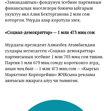
«Замандаштын» фондунун эсебине партиянын
финансылык маселелери боюнча ыйгарым
укуктуу өкүлү Алия Бектурганова 2 млн сом
которгон. Учурда алар коротула элек.
«Социал-демократтар» — 1 млн 473 миң сом
Мурдагы президент Алмазбек Атамбаевдин
уулдары негиздеген «Социал-демократтар»
партиясынын эсебине 1 млн 703 миң сом түшкөн.
Партия 1 млн 679 миң сомду коротконго үлгүрдү,
анын чоң бөлүгү — 1 млн 473 миң сом — «Кыргыз
Маркетинг Корпорейшн» ЖЧКсына реклама
аянчасын ижарага алуу үчүн төлөнгөн.