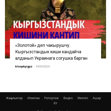
«Золотой» деп чакырушчу.
Кыргызстандык киши кандайча
алданып Украинага согушка барган
kloopkyrgyz
-
04/06/2026
Жаңылыктар
Иликтөө
Репортаж
Видео
Мектеп
Ашар
KY