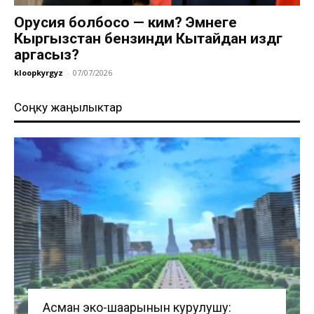
Орусия болбосо — ким? Эмнеге
Кыргызстан бензинди Кытайдан издөөгө
аргасыз?
kloopkyrgyz
-
07/07/2026
Соңку жаңылыктар
Асман эко-шаарынын курулушу: