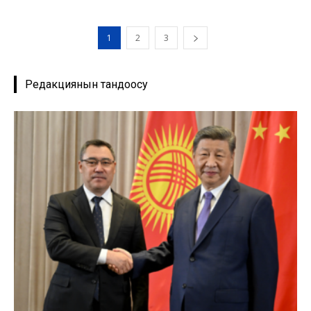
1
2
3
Редакциянын тандоосу