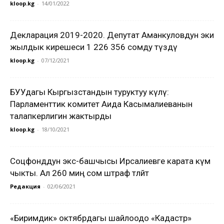
kloop.kg
-
14/01/2022
Декларация 2019-2020. Депутат Аманкуловдун эки
жылдык кирешеси 1 226 356 сомду түздү
kloop.kg
-
07/12/2021
БУУдагы Кыргызстандын туруктуу өкүлү:
Парламенттик комитет Аида Касымалиеванын
талапкерлигин жактырды
kloop.kg
-
18/10/2021
Соцфонддун экс-башчысы Ирсалиевге карата өкүм
чыкты. Ал 260 миң сом штраф төлөйт
Редакция
-
02/06/2021
«Биримдик» октябрдагы шайлоодо «Кадастр»