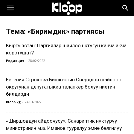
Тема: «Биримдик» партиясы
Кыргызстан: Партиялар шайлоо өнөктүгүнө канча акча
коротушат?
Редакция
-
28/02/2022
Евгения Строкова Бишкектин Свердлов шайлооо
округунан депутатыкка талапкер болуу ниетин
билдирди
kloop.kg
-
24/01/2022
«Ширшовдун айдоочусу». Санариптик өнүктүрүү
министринин м.а. Иманов тууралуу эмне белгилүү