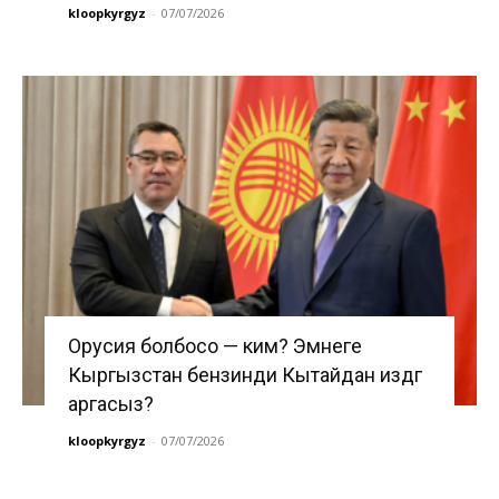
kloopkyrgyz
-
07/07/2026
Орусия болбосо — ким? Эмнеге
Кыргызстан бензинди Кытайдан издөөгө
аргасыз?
kloopkyrgyz
-
07/07/2026