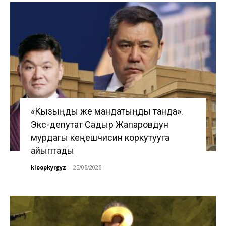
«Кызыңды же мандатыңды танда».
Экс-депутат Садыр Жапаровдун
мурдагы кеңешчисин коркутууга
айыптады
kloopkyrgyz
-
25/06/2026