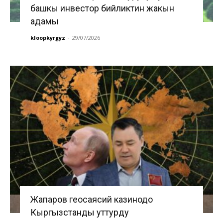
башкы инвестор бийликтин жакын
адамы
kloopkyrgyz
-
29/07/2026
Жапаров геосаясий казинодо
Кыргызстанды уттурду