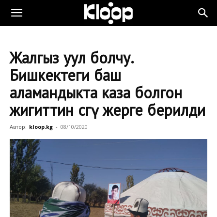
Жалгыз уул болчу.
Бишкектеги баш
аламандыкта каза болгон
жигиттин сөөгү жерге берилди
Автор:
kloop.kg
-
08/10/2020