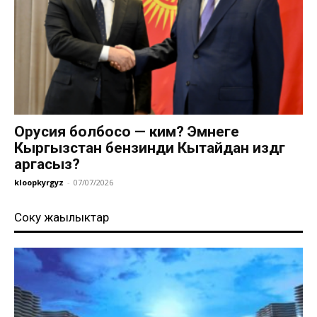
Орусия болбосо — ким? Эмнеге
Кыргызстан бензинди Кытайдан издөөгө
аргасыз?
kloopkyrgyz
-
07/07/2026
Соңку жаңылыктар