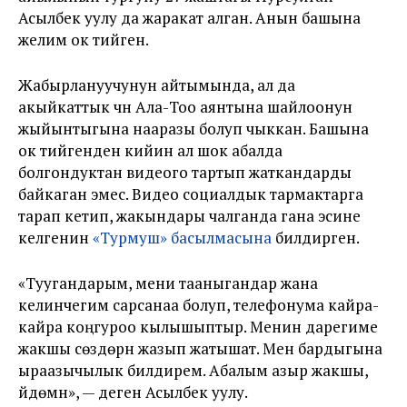
Асылбек уулу да жаракат алган. Анын башына
желим ок тийген.
Жабырлануучунун айтымында, ал да
акыйкаттык үчүн Ала-Тоо аянтына шайлоонун
жыйынтыгына нааразы болуп чыккан. Башына
ок тийгенден кийин ал шок абалда
болгондуктан видеого тартып жаткандарды
байкаган эмес. Видео социалдык тармактарга
тарап кетип, жакындары чалганда гана эсине
келгенин
«Турмуш» басылмасына
билдирген.
«Туугандарым, мени тааныгандар жана
келинчегим сарсанаа болуп, телефонума кайра-
кайра коңгуроо кылышыптыр. Менин дарегиме
жакшы сөздөрүн жазып жатышат. Мен бардыгына
ыраазычылык билдирем. Абалым азыр жакшы,
үйдөмүн», — деген Асылбек уулу.