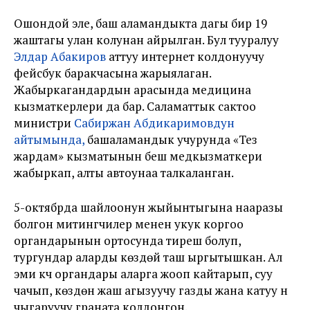
Ошондой эле, баш аламандыкта дагы бир 19
жаштагы улан колунан айрылган. Бул тууралуу
Элдар Абакиров
аттуу интернет колдонуучу
фейсбук баракчасына жарыялаган.
Жабыркагандардын арасында медицина
кызматкерлери да бар. Саламаттык сактоо
министри
Сабиржан Абдикаримовдун
айтымында,
башаламандык учурунда «Тез
жардам» кызматынын беш медкызматкери
жабыркап, алты автоунаа талкаланган.
5-октябрда шайлоонун жыйынтыгына нааразы
болгон митингчилер менен укук коргоо
органдарынын ортосунда тиреш болуп,
тургундар аларды көздөй таш ыргытышкан. Ал
эми күч органдары аларга жооп кайтарып, суу
чачып, көздөн жаш агызуучу газды жана катуу үн
чыгаруучу граната колдонгон.