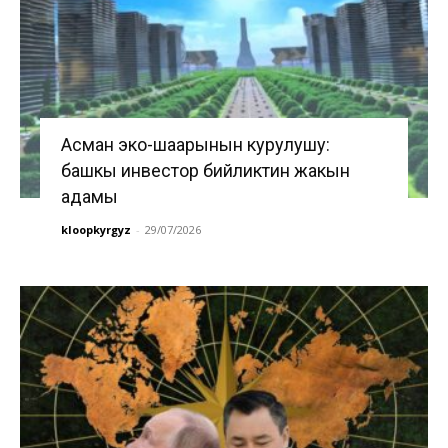
Асман эко-шаарынын курулушу:
башкы инвестор бийликтин жакын
адамы
kloopkyrgyz
-
29/07/2026