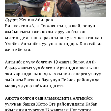
Сүрөт:
Жениш Айдаров
Бишкектин «Ала-Тоо» аянтында шайлоонун
жыйынтыгын жокко чыгаруу үчүн болгон
митингде алган жаракатынан улам каза тапкан
Үмүтбек Алтынбек уулун жакындары 8-октябрда
жерге берди.
Алтынбек уулу болгону 19 жашта болчу. Ал үй-
бүлөдө жалгыз уул болгон. Артында апасы жана
эки карындашы калды. Акыркы сапарга узатуу
зыйнаты Баткен облусунун Лейлек районунда
маркумдун өз айылында өттү.
Аянтта болгон баш аламандыкта Алтынбек
уулунан башка Жети-Өгүз районундагы Кабак
айылынын тургуну 27 жаштагы Нурсултан