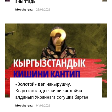
айыптады
kloopkyrgyz
-
25/06/2026
«Золотой» деп чакырушчу.
Кыргызстандык киши кандайча
алданып Украинага согушка барган
kloopkyrgyz
-
04/06/2026