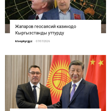
Жапаров геосаясий казинодо
Кыргызстанды уттурду
kloopkyrgyz
-
07/07/2026