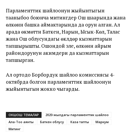
Парламенттик шайлоонун жыйынтыгын
тааныбоо боюнча митингдер Ош шаарында жана
өлкөнүн башка аймактарында да орун алган. Ал
арада өкмөттүн Баткен, Нарын, Ысык-Көл, Талас
жана Ош облусундагы өкүлдөрү кызматтарын
тапшырышты. Ошондой эле, өлкөнүн айрым
райондорунун акимдери да кызматтарын
тапшырган.
Ал ортодо Борбордук шайлоо комиссиясы 4-
октябрда болгон парламенттик шайлоонун
жыйынтыгын жокко чыгарды.
ОКШОШ ТЕМАЛАР
2020-жылдагы парламенттик шайлоо
Ала-Тоо аянты
Баткен облусу
Каза тапты
Маркум
Митинг