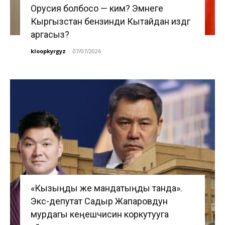
Орусия болбосо — ким? Эмнеге
Кыргызстан бензинди Кытайдан издөөгө
аргасыз?
kloopkyrgyz
-
07/07/2026
«Кызыңды же мандатыңды танда».
Экс-депутат Садыр Жапаровдун
мурдагы кеңешчисин коркутууга