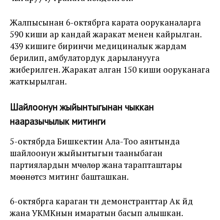
Жалпысынан 6-октябрга карата ооруканаларга
590 киши ар кандай жаракат менен кайрылган.
439 кишиге биринчи медициналык жардам
берилип, амбулатордук дарыланууга
жиберилген. Жаракат алган 150 киши ооруканага
жаткырылган.
Шайлоонун жыйынтыгынан чыккан
нааразычылык митинги
5-октябрда Бишкектин Ала-Тоо аянтында
шайлоонун жыйынтыгын тааныбаган
партиялардын мүчөлөрү жана тарапташтары
мөөнөтсүз митинг башташкан.
6-октябрга караган түнү демонстранттар Ак үйдү
жана УКМКнын имаратын басып алышкан.