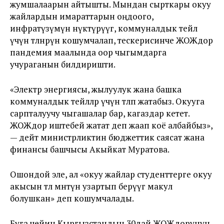
жумшалаарын айтышты. Мындан сырткары окуу
жайлардын имараттарын оңдоого,
инфратүзүмүн өнүктүрүүгө, коммуналдык тейлөө
үчүн төлөнөөрүн кошумчалап, тескерисинче ЖОЖдор
пандемия маалында оор чыгымдарга
учураганын билдиришти.
«Электр энергиясы, жылуулук жана башка
коммуналдык тейлөөлөр үчүн төлөп жатабыз. Окууга
сарпталуучу чыгашалар бар, кагаздар кетет.
ЖОЖдор иштебей жатат деп жаап коё албайбыз»,
— дейт министрликтин бюджеттик саясат жана
финансы башчысы Акыйкат Муратова.
Ошондой эле, ал «окуу жайлар студенттерге окуу
акысын төлөө мөөнөтүн узартып берүүгө макул
болушкан» деп кошумчалады.
Буга чейин Кыргызстандын 30дай ЖОЖдорунун