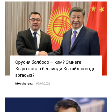
Орусия болбосо — ким? Эмнеге
Кыргызстан бензинди Кытайдан издөөгө
аргасыз?
kloopkyrgyz
-
07/07/2026