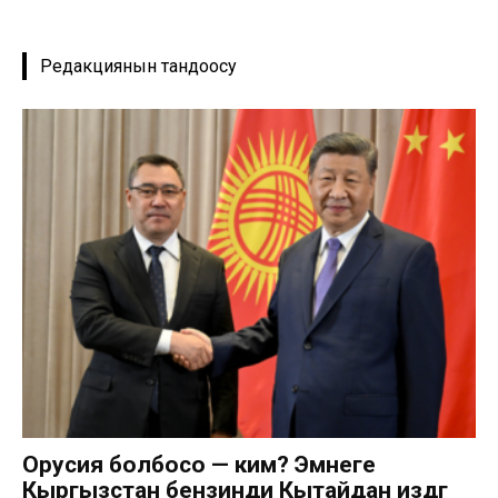
Редакциянын тандоосу
Орусия болбосо — ким? Эмнеге
Кыргызстан бензинди Кытайдан издөөгө