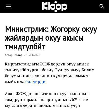
Министрлик: Жогорку окуу
жайлардын окуу акысы
төмөндөтүлбөйт
Автор:
Kloop
-
13/01/2021
Кыргызстандагы ЖОЖдордун окуу акысы
төмөндөтүлбөй турган болду. Бул тууралуу Билим
берүү министрлигинин өкүлдөрү маалымат
жыйында
билдирди
.
Алар ЖОЖдор негизинен окуу акысынын
төлөмдөрүнө каржыланаарын, анын 76%ы эле
мугалимдердин айлык маянасы үчүн