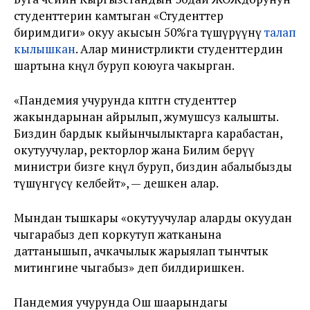
студенттерин камтыган «Студенттер
биримдиги» окуу акысын 50%га түшүрүүнү
талап
кылышкан
. Алар министрликти студенттердин
шартына көңүл буруп коюуга чакырган.
«Пандемия учурунда көптөгөн студенттер
жакындарынан айрылып, жумушсуз калышты.
Биздин бардык кыйынчылыктарга карабастан,
окутуучулар, ректорлор жана Билим берүү
министри бизге көңүл буруп, биздин абалыбызды
түшүнгүсү келбейт», — дешкен алар.
Мындан тышкары «окутуучулар аларды окуудан
чыгарабыз деп коркутуп жатканына
даттанышып, ачкачылык жарыялап тынчтык
митингине чыгабыз» деп билдиришкен.
Пандемия учурунда Ош шаарындагы