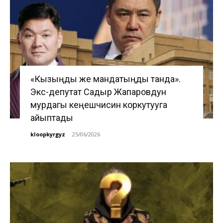
«Кызыңды же мандатыңды танда».
Экс-депутат Садыр Жапаровдун
мурдагы кеңешчисин коркутууга
айыптады
kloopkyrgyz
-
25/06/2026