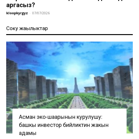
аргасыз?
kloopkyrgyz
-
07/07/2026
Соңку жаңылыктар
Асман эко-шаарынын курулушу:
башкы инвестор бийликтин жакын
адамы