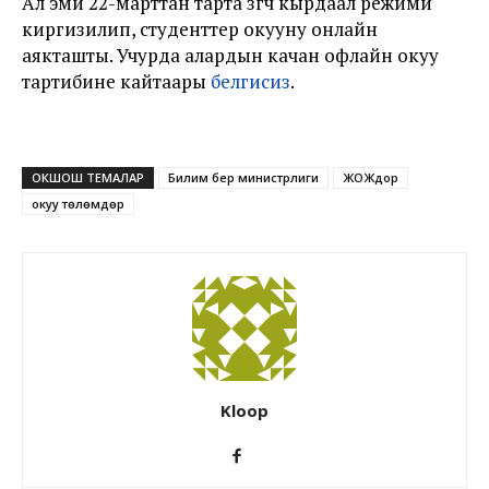
Ал эми 22-марттан тарта өзгөчө кырдаал режими
киргизилип, студенттер окууну онлайн
аякташты. Учурда алардын качан офлайн окуу
тартибине кайтаары
белгисиз
.
ОКШОШ ТЕМАЛАР
Билим берүү министрлиги
ЖОЖдор
окуу төлөмдөрү
Kloop