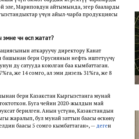
ой эле, Мариповдун айтымында, эгер бааларды
гызстандыктар үчүн айыл-чарба продукциясы
эмне үчүн өсүп жатат?
ациясынын аткаруучу директору Канат
 башынан бери Орусиянын нефть иштетүүчү
нун дүң сатууда коюлган баа кымбаттаган.
га, же 14 сомго, ал эми дизель 31%га, же 8
ынан бери Казакстан Кыргызстанга мунай
 токтоткон. Буга чейин 2020-жылдын май
руксат берилген. Анын үстүнө, Казакстандын
ыгы жаралып, бул мунай заттын баасы өскөнү
елдин баасы 5 сомго кымбаттаган», —
деге
н