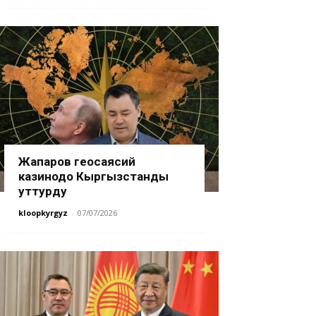
Жапаров геосаясий
казинодо Кыргызстанды
уттурду
kloopkyrgyz
-
07/07/2026