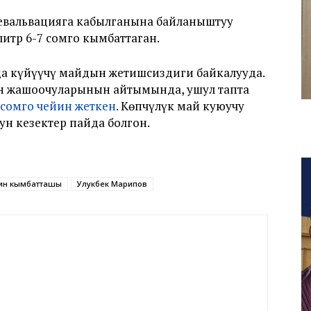
евальвацияга кабылганына байланыштуу
итр 6-7 сомго кымбаттаган.
 күйүүчү майдын жетишсиздиги байкалууда.
н жашоочуларынын айтымында, ушул тапта
 сомго чейин жеткен
. Көпчүлүк май куюучу
ун кезектер пайда болгон.
ин кымбатташы
Улукбек Марипов