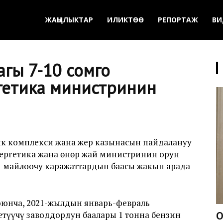
ЖАҢЫЛЫКТАР
ИЛИКТӨӨ
РЕПОРТАЖ
ВИ
гы 7-10 сомго
гетика министринин
ык комплекси жана жер казынасын пайдалануу
ергетика жана өнөр жай министринин орун
-майлоочу каражаттардын баасы жакын арада
юнча, 2021-жылдын январь-февраль
үүчү заводдордун баалары 1 тонна бензин
О