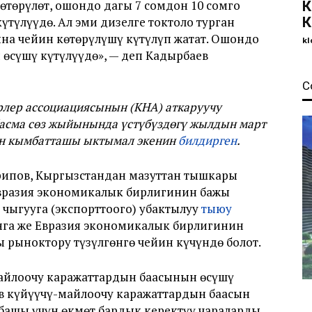
өтөрүлөт, ошондо дагы 7 сомдон 10 сомго
К
үтүлүүдө. Ал эми дизелге токтоло турган
К
ына чейин көтөрүлүшү күтүлүп жатат. Ошондо
kl
 өсүшү күтүлүүдө», — деп Кадырбаев
С
рлер ассоциациясынын (КНА) аткаруучу
басма сөз жыйынында үстүбүздөгү жылдын март
йин кымбатташы ыктымал экенин
билдирген
.
рипов, Кыргызстандан мазуттан тышкары
Евразия экономикалык бирлигинин бажы
ыгууга (экспорттоого) убактылуу
тыюу
анга же Евразия экономикалык бирлигинин
 рыноктору түзүлгөнгө чейин күчүндө болот.
майлоочу каражаттардын баасынын өсүшү
в күйүүчү-майлоочу каражаттардын баасын
лбашы үчүн өкмөт бардык керектүү чараларды