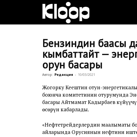
Клооп
кыргызча
Бензиндин баасы да
кымбаттайт — энер
орун басары
|
Автор:
Редакция
-
10/03/2021
Кыргызстан
Жогорку Кеңештин отун-энергетикал
боюнча комитетинин отурумунда Эн
басары Айтмамат Кадырбаев күйүүчү
өсөрүн кабарлады.
жаңылыктары
«Нефтетрейдерлердин маалыматы бо
айларында Орусиянын нефтини иштет