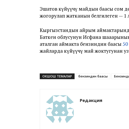
Эшатов күйүүчү майдын баасы сом д
жогорулап жатканын белгилеген — 1 л
Кыргызстандын айрым аймактарында
Баткен облусунун Исфана шааарыны
аталган аймакта бензиндин баасы
50
жайларда күйүүчү май жоктугунан уз
ОКШОШ ТЕМАЛАР
бензиндин баасы
Бензинд
Редакция