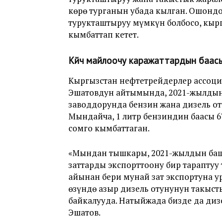
көрө турганын убада кылган. Ошонд
турукташтыруу мүмкүн болбосо, кыр
кымбаттап кетет.
Күйүүчү майлоочу каражаттардын баасы 
Кыргызстан нефтетрейдерлер ассоци
Эшатовдун айтымында, 2021-жылдын
заводдорунда бензин жана дизель оту
Мындайча, 1 литр бензиндин баасы 67%
сомго кымбаттаган.
«Мындан тышкары, 2021-жылдын баш
заттарды экспорттоону бир тараптуу
айынан бери мунай зат экспортуна у
өзүндө азыр дизель отунунун таңкыст
байкалууда. Натыйжада бизде да диз
Эшатов.