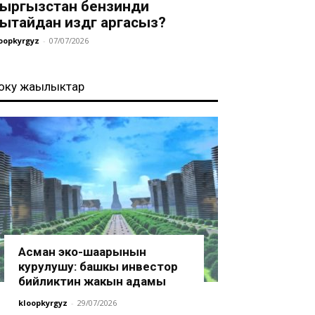
ыргызстан бензинди
ытайдан издөөгө аргасыз?
oopkyrgyz
-
07/07/2026
оңку жаңылыктар
Асман эко-шаарынын
курулушу: башкы инвестор
бийликтин жакын адамы
kloopkyrgyz
-
29/07/2026