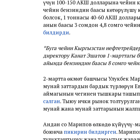
үчүн 100-150 АКШ долларына чейин к
чейин бензиндин баасы көтөрүлүшү к
болсок, 1 тоннасы 40-60 АКШ доллар
анын баасы 3 сомдон 4,8 сомго чейин
билдирди
.
*Буга чейин Кыргызстан нефтетрейде
директору Канат Эшатов 1-марттагы 
айында бензиндин баасы 8 сомго че
2-мартта өкмөт башчысы Улукбек Ма
мунай заттардын бардык түрлөрүн 
аймагынын чегинен тышкары ташып ч
салган
. Тыюу ички рынок толтурулг
мунай жана мунай заттарынын жалпы
Андан соң Марипов өлкөдө күйүүчү-
боюнча
пикирин билдирген
. Марипо
турукташтыруу жана таңкыстык жара