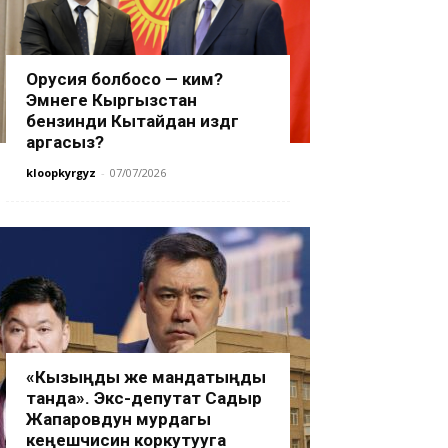
Орусия болбосо — ким?
Эмнеге Кыргызстан
бензинди Кытайдан издөөгө
аргасыз?
kloopkyrgyz
-
07/07/2026
«Кызыңды же мандатыңды
танда». Экс-депутат Садыр
Жапаровдун мурдагы
кеңешчисин коркутууга