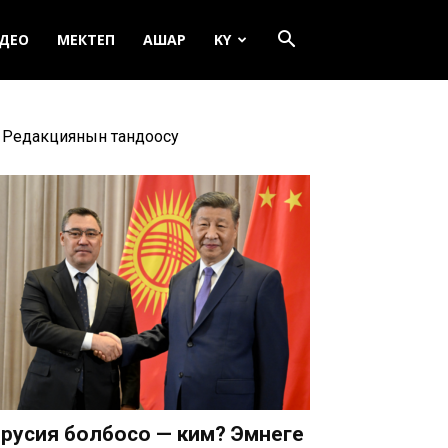
ДЕО
МЕКТЕП
АШАР
KY
Редакциянын тандоосу
русия болбосо — ким? Эмнеге