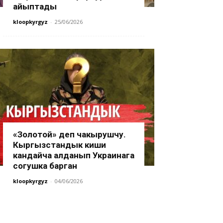
айыптады
kloopkyrgyz
-
25/06/2026
«Золотой» деп чакырушчу.
Кыргызстандык киши
кандайча алданып Украинага
согушка барган
kloopkyrgyz
-
04/06/2026