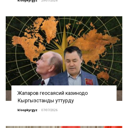
kloopkyrgyz
-
29/07/2026
Жапаров геосаясий казинодо
Кыргызстанды уттурду
kloopkyrgyz
-
07/07/2026