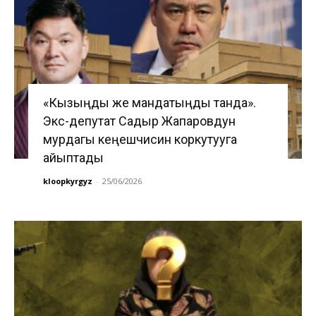
«Кызыңды же мандатыңды танда».
Экс-депутат Садыр Жапаровдун
мурдагы кеңешчисин коркутууга
айыптады
kloopkyrgyz
-
25/06/2026