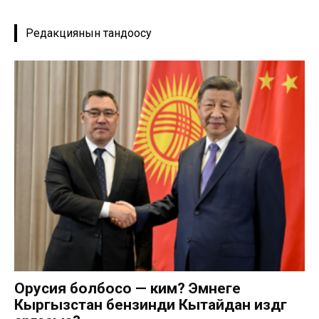
Редакциянын тандоосу
Орусия болбосо — ким? Эмнеге
Кыргызстан бензинди Кытайдан издөөгө