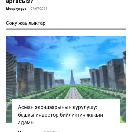
аргасыз?
kloopkyrgyz
-
07/07/2026
Соңку жаңылыктар
Асман эко-шаарынын курулушу:
башкы инвестор бийликтин жакын
адамы