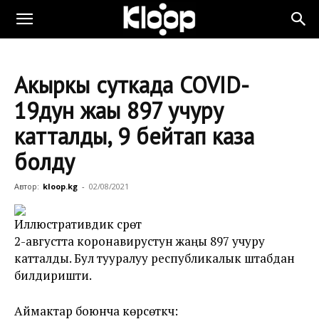
Акыркы суткада COVID-
19дун жаңы 897 учуру
катталды, 9 бейтап каза
болду
Автор:
kloop.kg
-
02/08/2021
Иллюстративдик сүрөт
2-августта коронавирустун жаңы 897 учуру
катталды. Бул тууралуу республикалык штабдан
билдиришти.
Аймактар боюнча көрсөткүч: