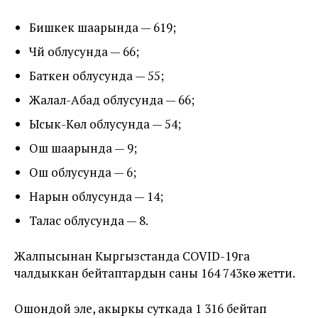
Бишкек шаарында — 619;
Чүй облусунда — 66;
Баткен облусунда — 55;
Жалал-Абад облусунда — 66;
Ысык-Көл облусунда — 54;
Ош шаарында — 9;
Ош облусунда — 6;
Нарын облусунда — 14;
Талас облусунда — 8.
Жалпысынан Кыргызстанда COVID-19га
чалдыккан бейтаптардын саны 164 743кө жетти.
Ошондой эле, акыркы суткада 1 316 бейтап