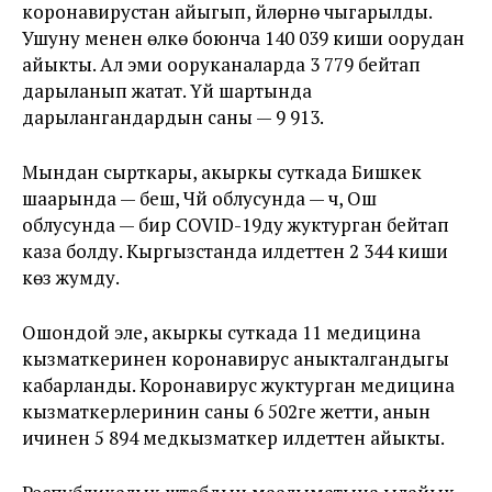
коронавирустан айыгып, үйлөрүнө чыгарылды.
Ушуну менен өлкө боюнча 140 039 киши оорудан
айыкты. Ал эми ооруканаларда 3 779 бейтап
дарыланып жатат. Үй шартында
дарылангандардын саны — 9 913.
Мындан сырткары, акыркы суткада Бишкек
шаарында — беш, Чүй облусунда — үч, Ош
облусунда — бир COVID-19ду жуктурган бейтап
каза болду. Кыргызстанда илдеттен 2 344 киши
көз жумду.
Ошондой эле, акыркы суткада 11 медицина
кызматкеринен коронавирус аныкталгандыгы
кабарланды. Коронавирус жуктурган медицина
кызматкерлеринин саны 6 502ге жетти, анын
ичинен 5 894 медкызматкер илдеттен айыкты.