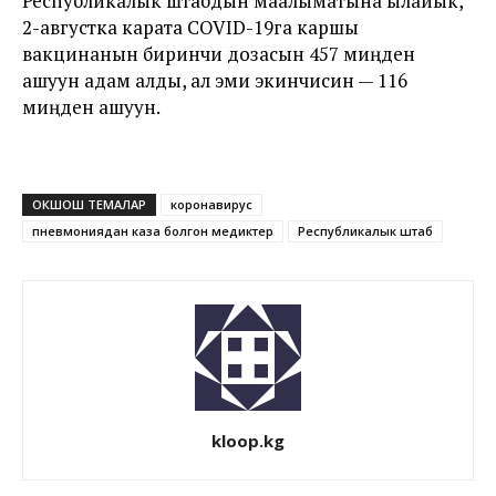
Республикалык штабдын маалыматына ылайык,
2-августка карата COVID-19га каршы
вакцинанын биринчи дозасын 457 миңден
ашуун адам алды, ал эми экинчисин — 116
миңден ашуун.
ОКШОШ ТЕМАЛАР
коронавирус
пневмониядан каза болгон медиктер
Республикалык штаб
kloop.kg