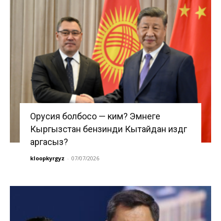
Орусия болбосо — ким? Эмнеге
Кыргызстан бензинди Кытайдан издөөгө
аргасыз?
kloopkyrgyz
-
07/07/2026