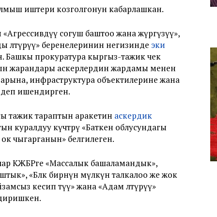
кылмыш иштери козголгонун кабарлашкан.
«Агрессивдүү согуш баштоо жана жүргүзүү»,
ды өлтүрүү» беренелеринин негизинде
эки
. Башкы прокуратура кыргыз-тажик чек
дын жарандары аскерлердин жардамы менен
арына, инфраструктура объектилерине жана
 деп ишендирген.
ы тажик тараптын аракетин
аскердик
тын куралдуу күчтөрү «Баткен облусундагы
 ок чыгарганын» белгилеген.
ылар КЖБРге «Массалык башаламандык»,
к», «Бөлөк бирөөнүн мүлкүн талкалоо же жок
амсыз кесип өтүү» жана «Адам өлтүрүү»
лдиришкен.