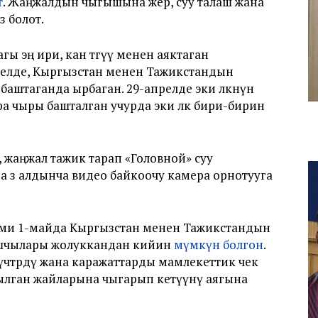
т
. Жаңжалдын чыгышына жер, суу талаш жана
з болот.
 эң ири, кан төгүү менен аяктаган
релде, Кыргызстан менен Тажикстандын
аштаганда ырбаган. 29-апрелде эки өлкөнүн
а чыры башталган учурда эки өлкө бири-бирин
 жаңжал тажик тарап «Головной» суу
 өз алдынча видео байкоочу камера орнотууга
ими 1-майда Кыргызстан менен Тажикстандын
ашчылары жолуккандан кийин
мүмкүн болгон
.
үчтөрдү жана каражаттарды мамлекеттик чек
ылган жайларына чыгарып кетүүнү аягына