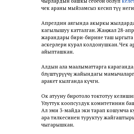
чырлардын башкы себеби болуп
келе
чек араны мыйзамсыз кесип өтүү неги
Апрелдин аягында акыркы жылдардагы
кагылышуу катталган. Жаңжал 28-ап
жарандары бири-бирине таш ыргыта б
аскерлери курал колдонушкан. Чек ар
айыпташкан.
Алдын ала маалыматтарга караганда,
бөлүштүрүүчү жайындагы мамычаларга
аракет кылганда күчөгөн.
Ок атууну биротоло токтотуу келиш
Улуттук коопсуздук комитетинин б
Ал эми 3-майда эки тарап кошумча к
ара тилкесинен туруктуу жайгаштыр
чыгарышкан.