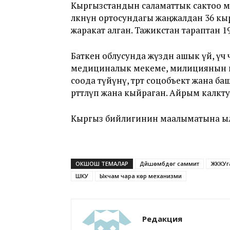
Кыргызстандын саламаттык сактоо 
өлкөнүн ортосундагы жаңжалдан 36 к
жаракат алган. Тажикстан тараптан 1
Баткен облусунда жүздөн ашык үй, үч ч
медициналык мекеме, милициянын имар
соода түйүнү, төрт соцобъект жана 
өрттөлүп жана кыйраган. Айрым калкт
Кыргыз бийлигинин маалыматына ыла
ОКШОШ ТЕМАЛАР
Дүйшөмбүдөгү саммит
ЖККУга
ШКУ
Ыкчам чара көрүү механизми
Редакция