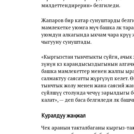
милдеттендирерин» белгиледи.
Жапаров бир катар сунуштарды белги
мамлекетке уюмга мүчө башка өлкө тар
уюмдун алкагында ыкчам чара көрүү
чыгууну сунуштады.
«Кыргызстан тынчтыкты сүйгөн, ачык
өзүнүн көз карандысыздыгынын алгачкы 
башка мамлекеттер менен жалпы ыраа
салмактуу саясатты жүргүзүп келет. 
тынчтык жолу менен жана саясий жа
сүйлөшүү столунда чечүү зарылдыгы б
калат», — деп баса белгиледи өлкө баш
Куралдуу жаңжал
Чек аранын такталбаганы кыргыз-та