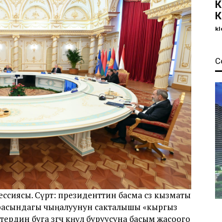
К
К
kl
С
сиясы. Сүрөт: президенттин басма сөз кызматы
арасындагы чыңалуунун сакталышы «кыргыз
рдин буга өзгөчө көңүл буруусуна басым жасоого