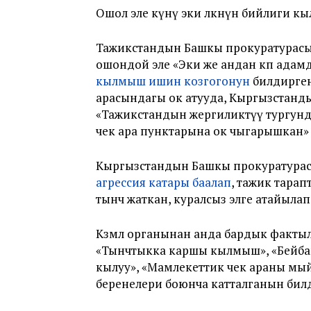
Ошол эле күнү эки өлкөнүн бийлиги 
Тажикстандын Башкы прокуратурасы 
ошондой эле «Эки же андан көп адам
кылмыш ишин козгогонун
билдирген
арасындагы ок атууда, Кыргызстан
«Тажикстандын жергиликтүү тургунд
чек ара пунктарына ок чыгарышкан»
Кыргызстандын Башкы прокуратурас
агрессия катары баалап
, тажик тарап
тынч жаткан, куралсыз элге атайылап
Көзөмөл органынан анда бардык факт
«Тынчтыкка каршы кылмыш», «Бейбашты
кылуу», «Мамлекеттик чек араны мыйз
беренелери боюнча катталганын би