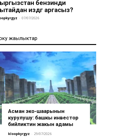
ыргызстан бензинди
ытайдан издөөгө аргасыз?
oopkyrgyz
-
07/07/2026
оңку жаңылыктар
Асман эко-шаарынын
курулушу: башкы инвестор
бийликтин жакын адамы
kloopkyrgyz
-
29/07/2026