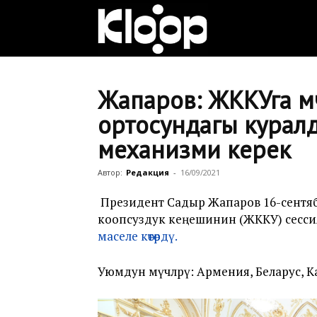
Клооп
кыргызча
Жапаров: ЖККУга м
ортосундагы куралду
механизми керек
|
Автор:
Редакция
-
16/09/2021
Кыргызстан
Президент Садыр Жапаров 16-сентяб
коопсуздук кеңешинин (ЖККУ) сессия
маселе көтөрдү.
жаңылыктары
Уюмдун мүчөлөрү: Армения, Беларус, 