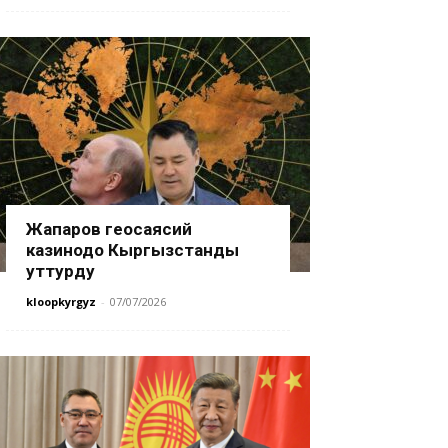
Жапаров геосаясий
казинодо Кыргызстанды
уттурду
kloopkyrgyz
-
07/07/2026