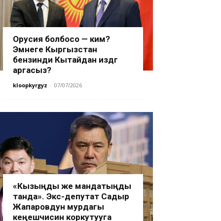
Орусия болбосо — ким?
Эмнеге Кыргызстан
бензинди Кытайдан издөөгө
аргасыз?
kloopkyrgyz
-
07/07/2026
«Кызыңды же мандатыңды
танда». Экс-депутат Садыр
Жапаровдун мурдагы
кеңешчисин коркутууга