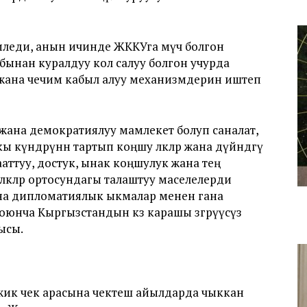
леди, анын ичинде ЖККУга мүчө болгон
абынан куралдуу кол салуу болгон учурда
 жана чечим кабыл алуу механизмдерин иштеп
 жана демократиялуу мамлекет болуп саналат,
күндөрүнөн тартып коңшу өлкөлөр жана дүйнөдөгү
ттуу, достук, ынак коңшулук жана тең
Өлкөлөр ортосундагы талаштуу маселелерди
на дипломатиялык ыкмалар менен гана
оюнча Кыргызстандын көз карашы өзгөрүүсүз
чысы.
жик чек арасына чектеш айылдарда чыккан