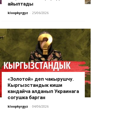
айыптады
kloopkyrgyz
-
25/06/2026
«Золотой» деп чакырушчу.
Кыргызстандык киши
кандайча алданып Украинага
согушка барган
kloopkyrgyz
-
04/06/2026