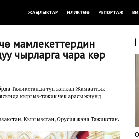
ЖАҢЫЛЫКТАР
ИЛИКТӨӨ
РЕПОРТАЖ
ВИ
үчө мамлекеттердин
у чырларга чара көрүү
рда Тажикстанда өтүп жаткан Жамааттык
сында кыргыз-тажик чек арасы жөнүндө
Казакстан, Кыргызстан, Орусия жана Тажикстан.
О