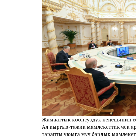
Жамааттык коопсуздук кеңешинин сес
Ал кыргыз-тажик мамлекеттик чек 
тарапты уюмга мүчө бардык мамлекетте