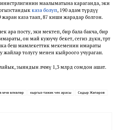
министрлигинин маалыматына караганда, эки
ыргызстандык
каза болуп
, 190 адам түрдүү
9 жаран каза таап, 87 киши жарадар болгон.
ек ара посту, эки мектеп, бир бала бакча, бир
аты, он май куюучу бекет, сегиз дүкөн, төрт
башка беш мамлекеттик мекеменин имараты
уу жайлар толугу менен кыйроого учураган.
йык, зыяндын өлчөмү 1,3 млрд сомдон ашат.
 мүчө өлкөлөр
кыргыз-тажик чек арасы
Садыр Жапаров