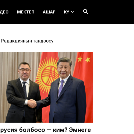
ДЕО
МЕКТЕП
АШАР
KY
Редакциянын тандоосу
русия болбосо — ким? Эмнеге