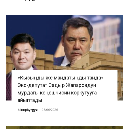
«Кызыңды же мандатыңды танда».
Экс-депутат Садыр Жапаровдун
мурдагы кеңешчисин коркутууга
айыптады
kloopkyrgyz
-
25/06/2026