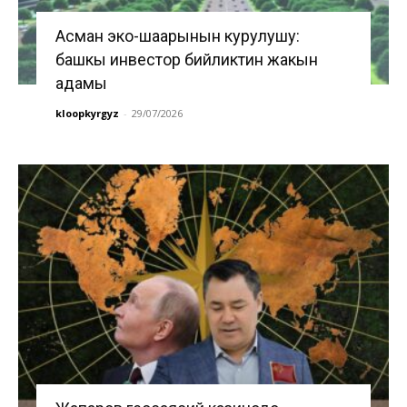
Асман эко-шаарынын курулушу:
башкы инвестор бийликтин жакын
адамы
kloopkyrgyz
-
29/07/2026