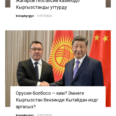
Жапаров геосаясий казинодо
Кыргызстанды уттурду
kloopkyrgyz
-
07/07/2026
Орусия болбосо — ким? Эмнеге
Кыргызстан бензинди Кытайдан издөөгө
аргасыз?
kloopkyrgyz
-
07/07/2026