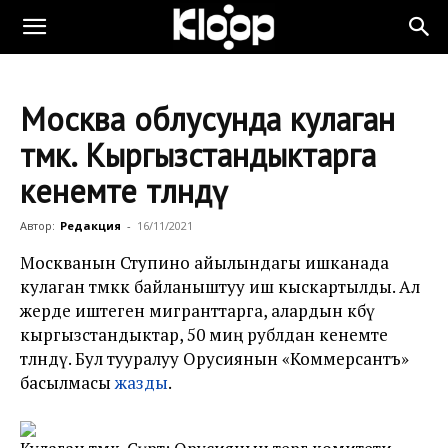
Москва облусунда кулаган
өтмөк. Кыргызстандыктарга
кенемте төлөндү
Автор:
Редакция
-
16/11/2021
Москванын Ступино айылындагы ишканада
кулаган өтмөккө байланыштуу иш кыскартылды. Ал
жерде иштеген мигранттарга, алардын көбү
кыргызстандыктар, 50 миң рублдан кенемте
төлөндү. Бул тууралуу Орусиянын «Коммерсантъ»
басылмасы
жазды
.