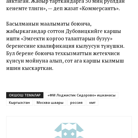
аяктаган. Жабыр тарткандарга 50 миң рублдан
кенемте төлөнгөн», — деп жазат «Коммерсантъ».
Басылманын маалыматы боюнча,
жабыркагандар соттон Дубовицкийге каршы
ишти «Эмгекти коргоо талаптарын бузуу»
беренесине квалификация кылуусун өтүнүшкөн.
Бул берене боюнча техкызматтын жетекчиси
күнөөсүн мойнуна алып, сот ага каршы кылмыш
ишин кыскарткан.
ОКШОШ ТЕМАЛАР
«ФМ Лоджистик Сидорово» ишканасы
Кыргызстан
Москва шаары
россия
өкмөт