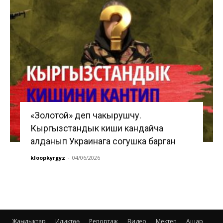
«Золотой» деп чакырушчу.
Кыргызстандык киши кандайча
алданып Украинага согушка барган
kloopkyrgyz
-
04/06/2026
Жаңылыктар
Иликтөө
Репортаж
Видео
Мектеп
Ашар