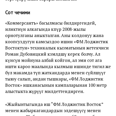
Сот чечими
«Коммерсантъ» басылмасы билдиргендей,
иликтөөнүн алкагында көпүрө 2008-жылы
орнотулганы аныкталган. Аны колдонуу жана
коопсуздугун камсыздоо ишин «ФМ Лоджистик
Востоктун» техникалык кызматынын жетекчиси
Роман Дубовицкий көзөмөлдөшү керек болчу. Ал
күнөөсүн мойнуна албай койгон, ал эми сот ага
ишти кароо маалында кылмыш ишинде тигил же
бул макамда өтүп жаткандарда менен сүйлөшүүгө
тыюу салып, андан тышкары, «ФМ Лоджистик
Восток» ишканасынын кампаларынан 100 метр
алыстыкта жүрүүгө милдеттендирген.
«Жыйынтыгында иш “ФМ Лоджистик Восток”
менен жабыркагандардын элдешүүсү менен