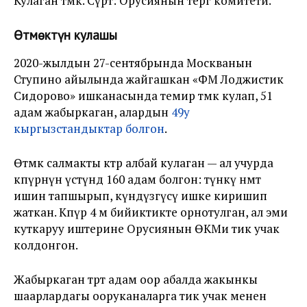
Кулаган өтмөк. Сүрөт: Орусиянын тергөө комитети.
Өтмөктүн кулашы
2020-жылдын 27-сентябрында Москванын
Ступино айылында жайгашкан «ФМ Лоджистик
Сидорово» ишканасында темир өтмөк кулап, 51
адам жабыркаган, алардын
49у
кыргызстандыктар болгон
.
Өтмөк салмакты көтөрө албай кулаган — ал учурда
көпүрөнүн үстүндө 160 адам болгон: түнкү нөөмөт
ишин тапшырып, күндүзгүсү ишке киришип
жаткан. Көпүрө 4 м бийиктикте орнотулган, ал эми
куткаруу иштерине Орусиянын ӨКМи тик учак
колдонгон.
Жабыркаган төрт адам оор абалда жакынкы
шаарлардагы ооруканаларга тик учак менен