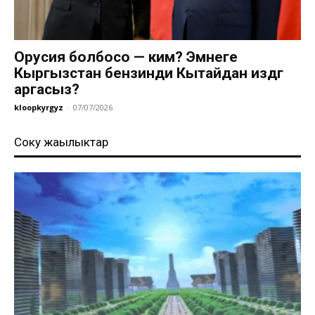
Орусия болбосо — ким? Эмнеге
Кыргызстан бензинди Кытайдан издөөгө
аргасыз?
kloopkyrgyz
-
07/07/2026
Соңку жаңылыктар