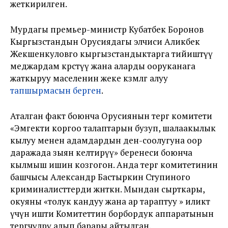
жеткирилген.
Мурдагы премьер-министр Кубатбек Боронов
Кыргызстандын Орусиядагы элчиси Аликбек
Жекшенкуловго кыргызстандыктарга тийиштүү
меджардам көрсөтүү жана аларды ооруканага
жаткыруу маселенин жеке көзөмөлгө алуу
тапшырмасын берген
.
Аталган факт боюнча Орусиянын тергөө комитети
«Эмгекти коргоо талаптарын бузуп, шалаакылык
кылуу менен адамдардын ден-соолугуна оор
даражада зыян келтирүү» беренеси боюнча
кылмыш ишин козгогон. Анда тергөө комитетинин
башчысы Александр Бастыркин Ступиного
криминалисттерди жөнөткөн. Мындан сырткары,
окуяны «толук кандуу жана ар тараптуу » иликтөө
үчүн ишти Комитеттин борбордук аппаратынын
тергөөчүлөрү алып барары айтылган.