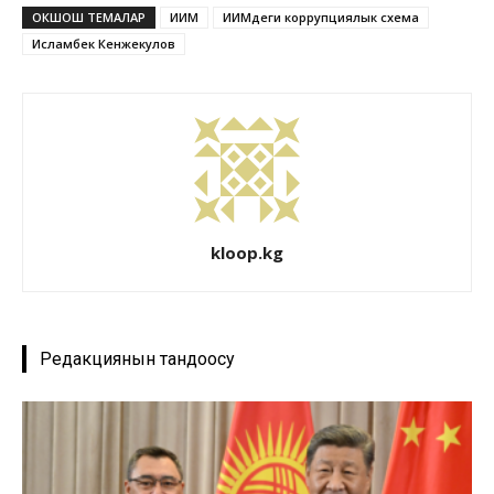
ОКШОШ ТЕМАЛАР
ИИМ
ИИМдеги коррупциялык схема
Исламбек Кенжекулов
kloop.kg
Редакциянын тандоосу