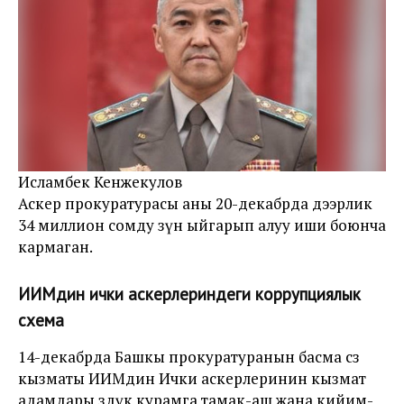
Исламбек Кенжекулов
Аскер прокуратурасы аны 20-декабрда дээрлик
34 миллион сомду өзүнө ыйгарып алуу иши боюнча
кармаган.
ИИМдин ички аскерлериндеги коррупциялык
схема
14-декабрда Башкы прокуратуранын басма сөз
кызматы ИИМдин Ички аскерлеринин кызмат
адамдары өздүк курамга тамак-аш жана кийим-