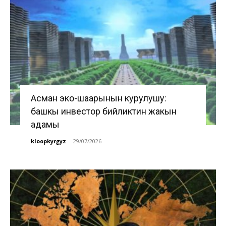
Асман эко-шаарынын курулушу:
башкы инвестор бийликтин жакын
адамы
kloopkyrgyz
-
29/07/2026