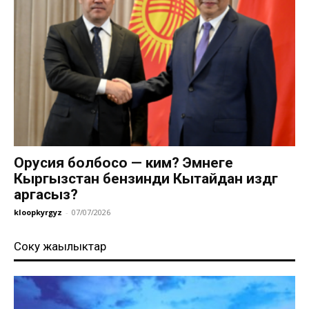
Орусия болбосо — ким? Эмнеге
Кыргызстан бензинди Кытайдан издөөгө
аргасыз?
kloopkyrgyz
-
07/07/2026
Соңку жаңылыктар