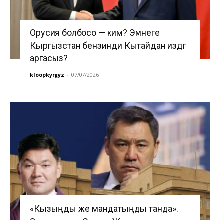
Орусия болбосо — ким? Эмнеге
Кыргызстан бензинди Кытайдан издөөгө
аргасыз?
kloopkyrgyz
-
07/07/2026
«Кызыңды же мандатыңды танда».