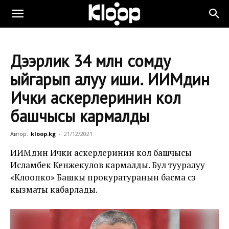
Дээрлик 34 млн сомду
ыйгарып алуу иши. ИИМдин
Ички аскерлеринин кол
башчысы кармалды
Автор:
kloop.kg
-
21/12/2021
ИИМдин Ички аскерлеринин кол башчысы
Исламбек Кенжекулов кармалды. Бул тууралуу
«Клоопко» Башкы прокуратуранын басма сөз
кызматы кабарлады.