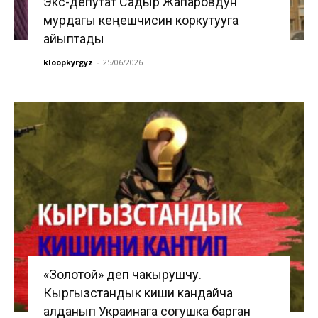
Экс-депутат Садыр Жапаровдун
мурдагы кеңешчисин коркутууга
айыптады
kloopkyrgyz
-
25/06/2026
«Золотой» деп чакырушчу.
Кыргызстандык киши кандайча
алданып Украинага согушка барган