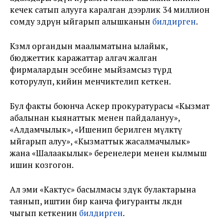
кечек сатып алууга каралган дээрлик 34 миллион
сомду өздөрүнө ыйгарып алышканын
билдирген
.
Көзөмөл органдын маалыматына ылайык,
бюджеттик каражаттар алгач жалган
фирмалардын эсебине мыйзамсыз түрдө
которулуп, кийин менчиктелип кеткен.
Бул факты боюнча Аскер прокуратурасы «Кызмат
абалынан кыянаттык менен пайдалануу»,
«Алдамчылык», «Ишенип берилген мүлктү
ыйгарып алуу», «Кызматтык жасалмачылык»
жана «Шалаакылык» беренелери менен кылмыш
ишин козгогон.
Ал эми «Кактус» басылмасы өздүк булактарына
таянып, иштин бир канча фигуранты өлкөдөн
чыгып кеткенин
билдирген
.