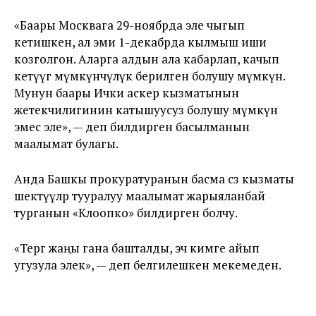
«Баары Москвага 29-ноябрда эле чыгып
кетишкен, ал эми 1-декабрда кылмыш иши
козголгон. Аларга алдын ала кабарлап, качып
кетүүгө мүмкүнчүлүк берилген болушу мүмкүн.
Мунун баары Ички аскер кызматынын
жетекчилигинин катышуусуз болушу мүмкүн
эмес эле», — деп билдирген басылманын
маалымат булагы.
Анда Башкы прокуратуранын басма сөз кызматы
шектүүлөр тууралуу маалымат жарыяланбай
турганын «Клоопко» билдирген болчу.
«Тергөө жаңы гана башталды, эч кимге айып
угузула элек», — деп белгилешкен мекемеден.