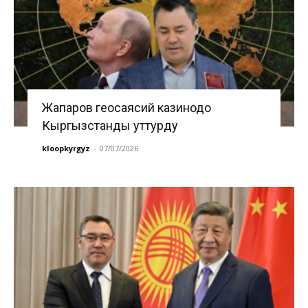
Жапаров геосаясий казинодо
Кыргызстанды уттурду
kloopkyrgyz
-
07/07/2026