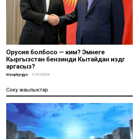
Орусия болбосо — ким? Эмнеге
Кыргызстан бензинди Кытайдан издөөгө
аргасыз?
kloopkyrgyz
-
07/07/2026
Соңку жаңылыктар