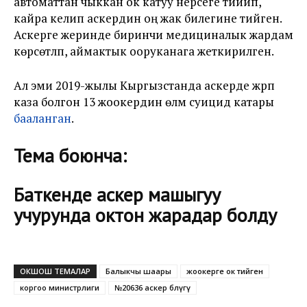
автоматтан чыккан ок катуу нерсеге тийип,
кайра келип аскердин оң жак билегине тийген.
Аскерге жеринде биринчи медициналык жардам
көрсөтүлүп, аймактык ооруканага жеткирилген.
Ал эми 2019-жылы Кыргызстанда аскерде жүрүп
каза болгон 13 жоокердин өлүмү суицид катары
бааланган
.
Тема боюнча:
Баткенде аскер машыгуу
учурунда октон жарадар болду
ОКШОШ ТЕМАЛАР
Балыкчы шаары
жоокерге ок тийген
коргоо министрлиги
№20636 аскер бөлүгү