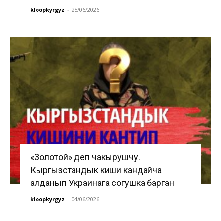
kloopkyrgyz
-
25/06/2026
«Золотой» деп чакырушчу.
Кыргызстандык киши кандайча
алданып Украинага согушка барган
kloopkyrgyz
-
04/06/2026