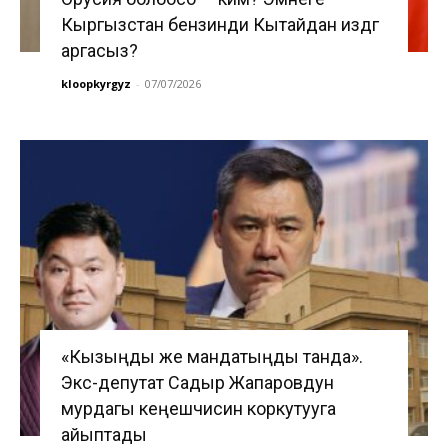
Кыргызстан бензинди Кытайдан издөөгө
аргасыз?
kloopkyrgyz
-
07/07/2026
«Кызыңды же мандатыңды танда».
Экс-депутат Садыр Жапаровдун
мурдагы кеңешчисин коркутууга
айыптады