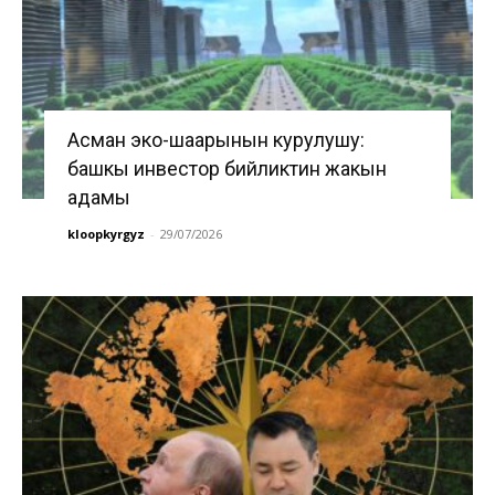
Асман эко-шаарынын курулушу:
башкы инвестор бийликтин жакын
адамы
kloopkyrgyz
-
29/07/2026