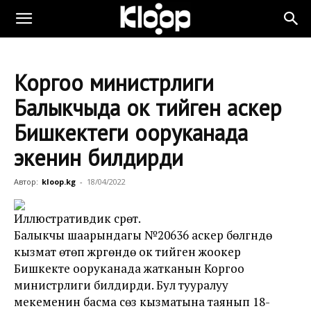
Коргоо министрлиги
Балыкчыда ок тийген аскер
Бишкектеги ооруканада
экенин билдирди
Автор:
kloop.kg
-
18/04/2022
Иллюстративдик сүрөт.
Балыкчы шаарындагы №20636 аскер бөлүгүндө
кызмат өтөп жүргөндө ок тийген жоокер
Бишкекте ооруканада жатканын Коргоо
министрлиги билдирди. Бул тууралуу
мекеменин басма сөз кызматына таянып 18-