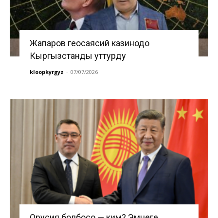
Жапаров геосаясий казинодо
Кыргызстанды уттурду
kloopkyrgyz
-
07/07/2026
Орусия болбосо — ким? Эмнеге