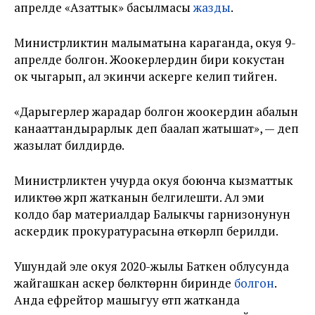
апрелде «Азаттык» басылмасы
жазды
.
Министрликтин малыматына караганда, окуя 9-
апрелде болгон. Жоокерлердин бири кокустан
ок чыгарып, ал экинчи аскерге келип тийген.
«Дарыгерлер жарадар болгон жоокердин абалын
канааттандырарлык деп баалап жатышат», — деп
жазылат билдирүүдө.
Министрликтен учурда окуя боюнча кызматтык
иликтөө жүрүп жатканын белгилешти. Ал эми
колдо бар материалдар Балыкчы гарнизонунун
аскердик прокуратурасына өткөрүлүп берилди.
Ушундай эле окуя 2020-жылы Баткен облусунда
жайгашкан аскер бөлүктөрүнүн биринде
болгон
.
Анда ефрейтор машыгуу өтүп жатканда