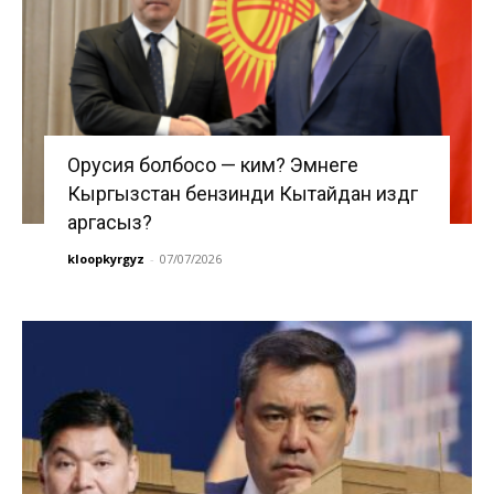
Орусия болбосо — ким? Эмнеге
Кыргызстан бензинди Кытайдан издөөгө
аргасыз?
kloopkyrgyz
-
07/07/2026