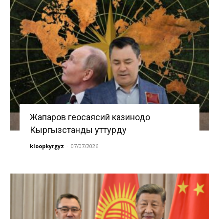
Жапаров геосаясий казинодо
Кыргызстанды уттурду
kloopkyrgyz
-
07/07/2026