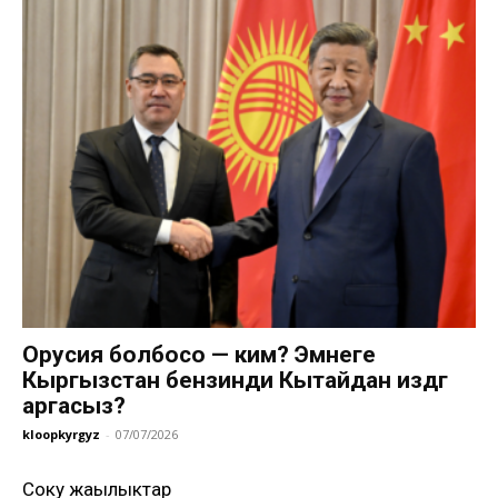
Орусия болбосо — ким? Эмнеге
Кыргызстан бензинди Кытайдан издөөгө
аргасыз?
kloopkyrgyz
-
07/07/2026
Соңку жаңылыктар