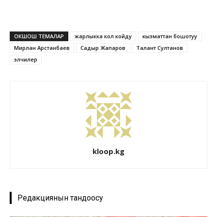
ОКШОШ ТЕМАЛАР
жарлыкка кол койду
кызматтан бошотуу
Мирлан Арстанбаев
Садыр Жапаров
Талант Султанов
элчилер
kloop.kg
Редакциянын тандоосу