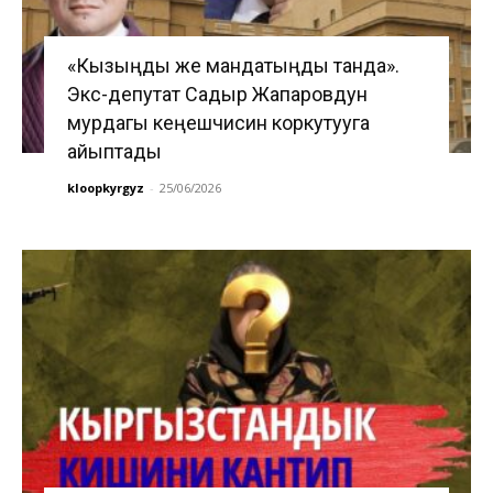
«Кызыңды же мандатыңды танда».
Экс-депутат Садыр Жапаровдун
мурдагы кеңешчисин коркутууга
айыптады
kloopkyrgyz
-
25/06/2026