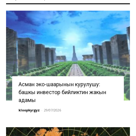
Асман эко-шаарынын курулушу:
башкы инвестор бийликтин жакын
адамы
kloopkyrgyz
-
29/07/2026