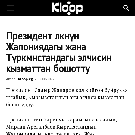
Президент өлкөнүн
Жапониядагы жана
Түркмөнстандагы элчисин
кызматтан бошотту
Автор:
kloop.kg
-
02/08/2022
Президент Садыр Жапаров кол койгон буйрукка
ылайык, Кыргызстандын эки элчиси кызматтан
бошотулду.
Президенттин биринчи жарлыгына ылайык,
Мирлан Арстанбаев Кыргызстандын
Жапониядагы, Австралиядагы, Жаңы