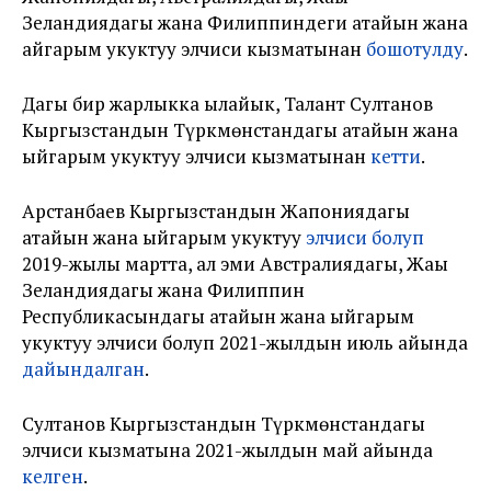
Зеландиядагы жана Филиппиндеги атайын жана
айгарым укуктуу элчиси кызматынан
бошотулду
.
Дагы бир жарлыкка ылайык, Талант Султанов
Кыргызстандын Түркмөнстандагы атайын жана
ыйгарым укуктуу элчиси кызматынан
кетти
.
Арстанбаев Кыргызстандын Жапониядагы
атайын жана ыйгарым укуктуу
элчиси болуп
2019-жылы мартта, ал эми Австралиядагы, Жаңы
Зеландиядагы жана Филиппин
Республикасындагы атайын жана ыйгарым
укуктуу элчиси болуп 2021-жылдын июль айында
дайындалган
.
Султанов Кыргызстандын Түркмөнстандагы
элчиси кызматына 2021-жылдын май айында
келген
.