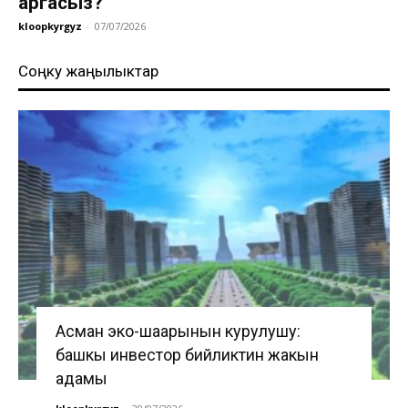
аргасыз?
kloopkyrgyz
-
07/07/2026
Соңку жаңылыктар
Асман эко-шаарынын курулушу:
башкы инвестор бийликтин жакын
адамы