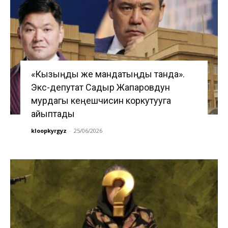
«Кызыңды же мандатыңды танда».
Экс-депутат Садыр Жапаровдун
мурдагы кеңешчисин коркутууга
айыптады
kloopkyrgyz
-
25/06/2026