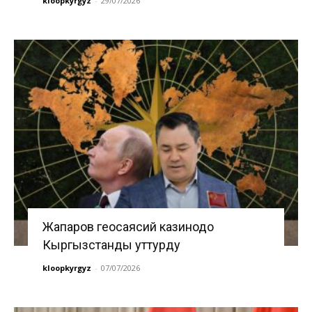
kloopkyrgyz
-
29/07/2026
Жапаров геосаясий казинодо
Кыргызстанды уттурду
kloopkyrgyz
-
07/07/2026