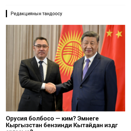
Редакциянын тандоосу
Орусия болбосо — ким? Эмнеге
Кыргызстан бензинди Кытайдан издөөгө