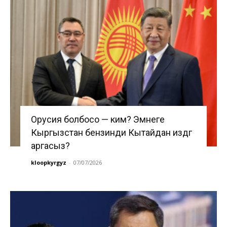
Орусия болбосо — ким? Эмнеге
Кыргызстан бензинди Кытайдан издөөгө
аргасыз?
kloopkyrgyz
-
07/07/2026