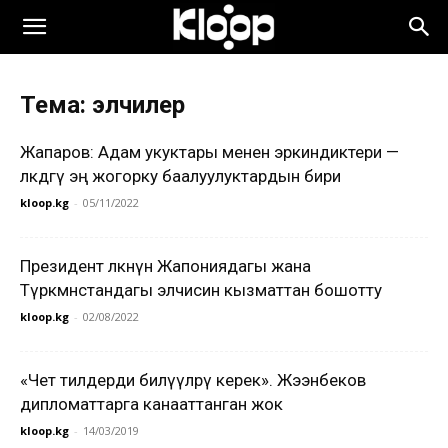
Тема: элчилер
Жапаров: Адам укуктары менен эркиндиктери —
өлкөдөгү эң жогорку баалуулуктардын бири
kloop.kg
-
05/11/2022
Президент өлкөнүн Жапониядагы жана
Түркмөнстандагы элчисин кызматтан бошотту
kloop.kg
-
02/08/2022
«Чет тилдерди билүүлөрү керек». Жээнбеков
дипломаттарга канааттанган жок
kloop.kg
-
14/03/2019