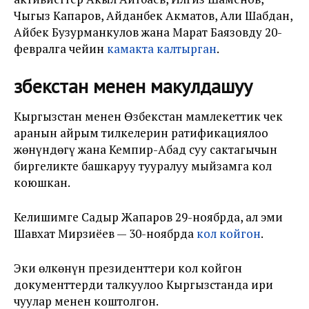
Чыңгыз Капаров, Айданбек Акматов, Али Шабдан,
Айбек Бузурманкулов жана Марат Баязовду 20-
февралга чейин
камакта калтырган
.
Өзбекстан менен макулдашуу
Кыргызстан менен Өзбекстан мамлекеттик чек
аранын айрым тилкелерин ратификациялоо
жөнүндөгү жана Кемпир-Абад суу сактагычын
биргеликте башкаруу тууралуу мыйзамга кол
коюшкан.
Келишимге Садыр Жапаров 29-ноябрда, ал эми
Шавхат Мирзиёев — 30-ноябрда
кол койгон
.
Эки өлкөнүн президенттери кол койгон
документтерди талкуулоо Кыргызстанда ири
чуулар менен коштолгон.