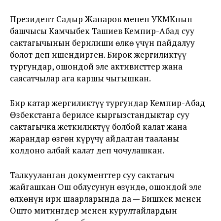
Президент Садыр Жапаров менен УКМКнын
башчысы Камчыбек Ташиев Кемпир-Абад суу
сактагычынын берилиши өлкө үчүн пайдалуу
болот деп ишендирген. Бирок жергиликтүү
тургундар, ошондой эле активисттер жана
саясатчылар ага каршы чыгышкан.
Бир катар жергиликтүү тургундар Кемпир-Абад
Өзбекстанга берилсе кыргызстандыктар суу
сактагычка жеткиликтүү болбой калат жана
жарандар өзгөн күрүчү айдалган тааланы
колдоно албай калат деп чочулашкан.
Талкууланган документтер суу сактагыч
жайгашкан Ош облусунун өзүндө, ошондой эле
өлкөнүн ири шаарларында да — Бишкек менен
Ошто митингдер менен курултайлардын