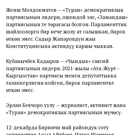
Жеңиш Молдокматов — «Туран» демократиялык
партиясынын лидери, ошондой эле, «Замандаш»
партиясынын тең төрагасы болгон. Парламенттик
шайлоолорго бир нече жолу ат салышкан, бирок
өткөн эмес. Садыр Жапаровдун жаңы
Конституциясына активдүү каршы чыккан.
Кубанычбек Кадыров — «Чындык» саясий
партиясынын лидери. 2021-жылы «Ата-Журт –
Кыргызстан» партиясы менен депутаттыкка
талапкерлигин койгон, бирок парламентке
өткөн эмес.
Эрлан Бекчоро уулу — журналист, активист жана
«Туран» демократиялык партиясынын мүчөсү.
12-декабрда Биринчи май райондук соту
активисттер Акыл Айтбаев, Илгиз Шаменов,