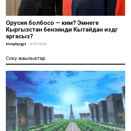
Орусия болбосо — ким? Эмнеге
Кыргызстан бензинди Кытайдан издөөгө
аргасыз?
kloopkyrgyz
-
07/07/2026
Соңку жаңылыктар