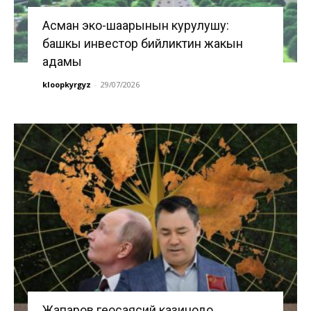
Асман эко-шаарынын курулушу:
башкы инвестор бийликтин жакын
адамы
kloopkyrgyz
-
29/07/2026
Жапаров геосаясий казинодо