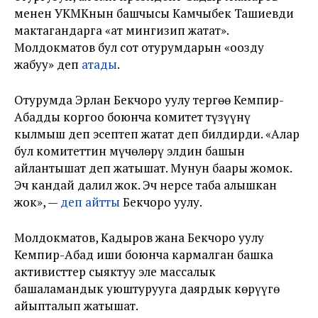
менен УКМКнын башчысы Камчыбек Ташиевди
мактагандарга «ат мингизип жатат».
Молдокматов бул сот отурумдарын «оозду
жабуу» деп
атады
.
Отурумда Эрлан Бекчоро уулу тергөө Кемпир-
Абадды коргоо боюнча комитет түзүүнү
кылмыш деп эсептеп жатат деп билдирди. «Алар
бул комитеттин мүчөлөрү элдин башын
айлантышат деп жатышат. Мунун баары жомок.
Эч кандай далил жок. Эч нерсе таба алышкан
жок», —
деп айтты
Бекчоро уулу.
Молдокматов, Кадыров жана Бекчоро уулу
Кемпир-Абад иши боюнча кармалган башка
активисттер сыяктуу эле массалык
башаламандык уюштурууга даярдык көрүүгө
айыпталып жатышат.