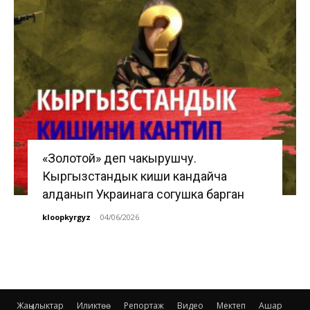
«Золотой» деп чакырушчу.
Кыргызстандык киши кандайча
алданып Украинага согушка барган
kloopkyrgyz
-
04/06/2026
Жаңылыктар
Иликтөө
Репортаж
Видео
Мектеп
Ашар