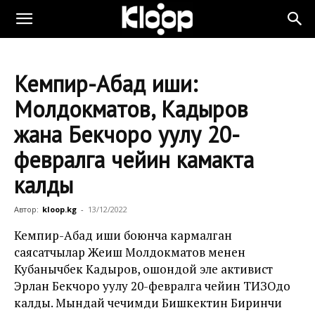
Кемпир-Абад иши:
Молдокматов, Кадыров
жана Бекчоро уулу 20-
февралга чейин камакта
калды
Автор:
kloop.kg
-
13/12/2022
Кемпир-Абад иши боюнча кармалган
саясатчылар Жеңиш Молдокматов менен
Кубанычбек Кадыров, ошондой эле активист
Эрлан Бекчоро уулу 20-февралга чейин ТИЗОдо
калды. Мындай чечимди Бишкектин Биринчи