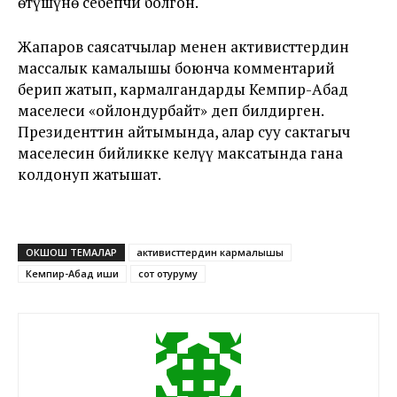
өтүшүнө себепчи болгон.
Жапаров саясатчылар менен активисттердин
массалык камалышы боюнча комментарий
берип жатып, кармалгандарды Кемпир-Абад
маселеси «ойлондурбайт» деп билдирген.
Президенттин айтымында, алар суу сактагыч
маселесин бийликке келүү максатында гана
колдонуп жатышат.
ОКШОШ ТЕМАЛАР
активисттердин кармалышы
Кемпир-Абад иши
сот отуруму