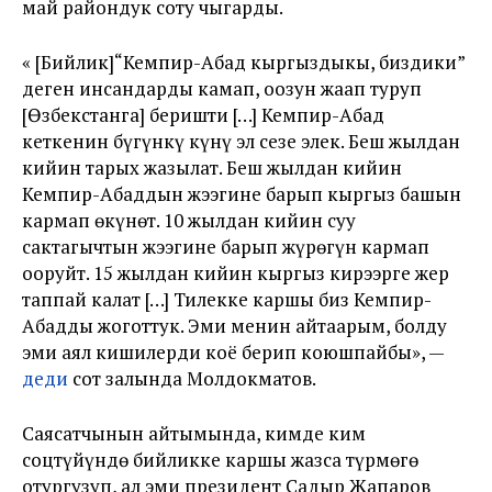
май райондук соту чыгарды.
« [Бийлик]“Кемпир-Абад кыргыздыкы, биздики”
деген инсандарды камап, оозун жаап туруп
[Өзбекстанга] беришти […] Кемпир-Абад
кеткенин бүгүнкү күнү эл сезе элек. Беш жылдан
кийин тарых жазылат. Беш жылдан кийин
Кемпир-Абаддын жээгине барып кыргыз башын
кармап өкүнөт. 10 жылдан кийин суу
сактагычтын жээгине барып жүрөгүн кармап
ооруйт. 15 жылдан кийин кыргыз кирээрге жер
таппай калат […] Тилекке каршы биз Кемпир-
Абадды жоготтук. Эми менин айтаарым, болду
эми аял кишилерди коё берип коюшпайбы», —
деди
сот залында Молдокматов.
Саясатчынын айтымында, кимде ким
соцтүйүндө бийликке каршы жазса түрмөгө
отургузуп, ал эми президент Садыр Жапаров