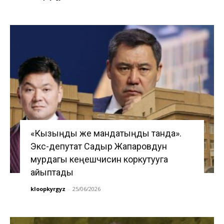
«Кызыңды же мандатыңды танда».
Экс-депутат Садыр Жапаровдун
мурдагы кеңешчисин коркутууга
айыптады
kloopkyrgyz
-
25/06/2026