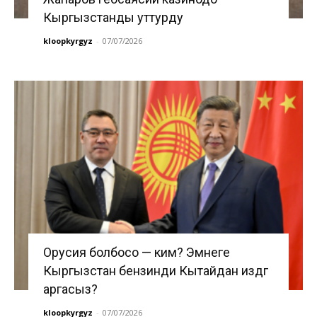
Кыргызстанды уттурду
kloopkyrgyz
-
07/07/2026
Орусия болбосо — ким? Эмнеге
Кыргызстан бензинди Кытайдан издөөгө
аргасыз?
kloopkyrgyz
-
07/07/2026