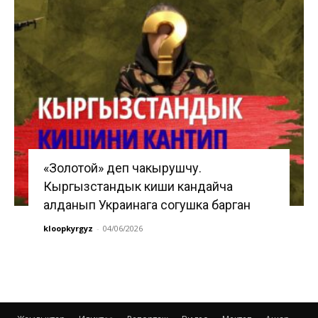
«Золотой» деп чакырушчу.
Кыргызстандык киши кандайча
алданып Украинага согушка барган
kloopkyrgyz
-
04/06/2026