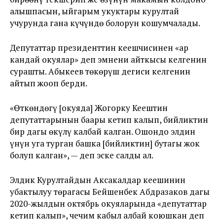
алышпасын, ыйгарым укуктары курултай
учурунда гана күчүндө болорун кошумчалады.
Депутаттар президенттин кеңешчисинен «ар
кандай окуялар» деп эмнени айткысы келгенин
сурашты. Абыкеев төңкөрүш дегиси келгенин
айтып жооп берди.
«Өткөндөгү [окуяда] Жогорку Кеңештин
депутаттарынын баары кетип калып, бийликтин
бир дагы өкүлү калбай калган. Ошондо элдин
үнүн уга турган башка [бийликтин] бутагы жок
болуп калган», — деп эске салды ал.
Элдик Курултайдын Аксакалдар кеңешинин
убактылуу төрагасы Бейшенбек Абдразаков дагы
2020-жылдын октябрь окуяларында «депутаттар
кетип калып», чечим кабыл албай коюшкан деп