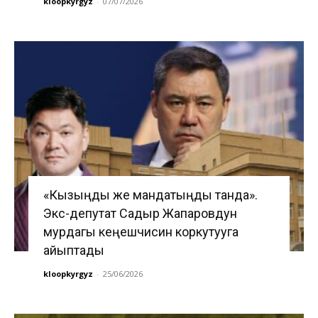
kloopkyrgyz
-
07/07/2026
«Кызыңды же мандатыңды танда».
Экс-депутат Садыр Жапаровдун
мурдагы кеңешчисин коркутууга
айыптады
kloopkyrgyz
-
25/06/2026