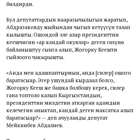
билдирди.
Бул депутаттардын нааразычылыгын жаратып,
Абдразаковду жыйындан чыгып кетүүсүн талап
кылышты. Ошондой эле алар президенттин
кеңешчисин «ар кандай окуялар» деген сөзүнө
байланыштуу сынга алып, Жогорку Кеңешти
сыйлоого чакырышты.
«Анда мен адашпаптырмын, анда [силер] ошого
баратасыңар. Эгер ушундай кырдаал болсо,
Жогорку Кеңеш же башка болбошу керек, силер
гана топтоло калып Кыргызстандын,
президенттин милдетин аткарган адамдын
келечегин аныктап, кандай деген максатка алып
баратасыңар?» — деп ачууланды депутат
Мейкинбек Абдалиев.