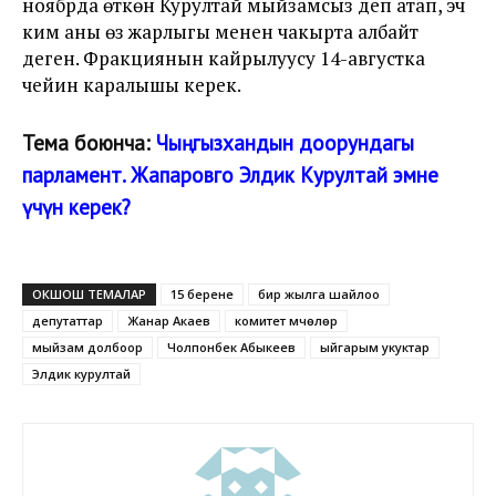
ноябрда өткөн Курултай мыйзамсыз деп атап, эч
ким аны өз жарлыгы менен чакырта албайт
деген. Фракциянын кайрылуусу 14-августка
чейин каралышы керек.
Тема боюнча:
Чыңгызхандын доорундагы
парламент. Жапаровго Элдик Курултай эмне
үчүн керек?
ОКШОШ ТЕМАЛАР
15 берене
бир жылга шайлоо
депутаттар
Жанар Акаев
комитет мүчөлөрү
мыйзам долбоор
Чолпонбек Абыкеев
ыйгарым укуктар
Элдик курултай