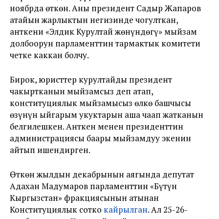
ноябрда өткөн. Аны президент Садыр Жапаров
атайын жарлыктын негизинде чогулткан,
анткени «Элдик Курултай жөнүндөгү» мыйзам
долбоорун парламенттин тармактык комитети
четке каккан болчу.
Бирок, юристтер курултайды президент
чакыртканын мыйзамсыз деп атап,
конституциялык мыйзамысыз өлкө башчысы
өзүнүн ыйгарым укуктарын аша чаап жатканын
белгилешкен. Анткен менен президенттин
администрациясы баары мыйзамдуу экенин
айтып ишендирген.
Өткөн жылдын декабрынын аягында депутат
Адахан Мадумаров парламенттин «Бүтүн
Кыргызстан» фракциясынын атынан
Конституциялык сотко
кайрылган
. Ал 25-26-