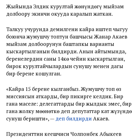
Жыйында Элдик курултай жөнүндөгү мыйзам
долбоору экинчи окууда каралып жаткан.
Талкуу учурунда демилгени кайра иштеп чыгуу
боюнча жумушчу топтун башчысы Жанар Акаев
мыйзам долбоорунун баштапкы варианты
кыскартылганын билдирди. Анын айтымында,
беренелердин саны 14кө чейин кыскартылган,
бирок курултайчылардын сунушу менен дагы
бир берене кошулган.
«Кайра 15 берене кылганбыз. Жумушчу топ өз
миссиясын аткарды, бир пикирге келдик. Бир
гана маселе: делегаттарды бир жылдык эмес, бир
гана жолку мөөнөткө деп депутаттар кат жүзүндө
сунуш беришти», —
деп билдирди
Акаев.
Президенттин кеңешчиси Чолпонбек Абыкеев