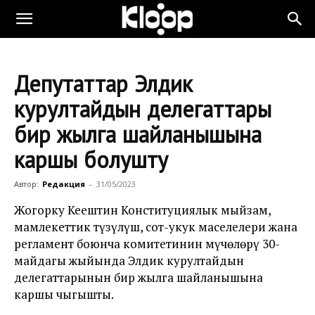
Депутаттар Элдик
курултайдын делегаттары
бир жылга шайланышына
каршы болушту
Автор:
Редакция
-
31/05/2023
Жогорку Кеңештин Конституциялык мыйзам,
мамлекеттик түзүлүш, сот-укук маселелери жана
регламент боюнча комитетинин мүчөлөрү 30-
майдагы жыйында Элдик курултайдын
делегаттарынын бир жылга шайланышына
каршы чыгышты.