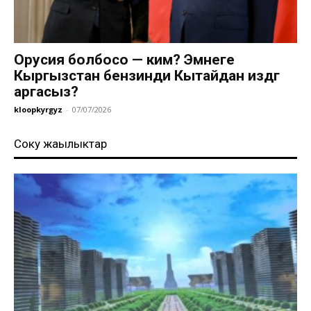
Орусия болбосо — ким? Эмнеге
Кыргызстан бензинди Кытайдан издөөгө
аргасыз?
kloopkyrgyz
-
07/07/2026
Соңку жаңылыктар