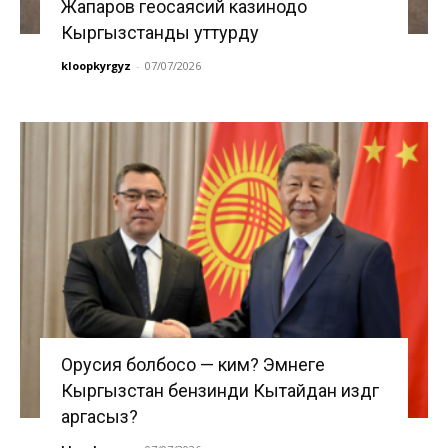
Жапаров геосаясий казинодо
Кыргызстанды уттурду
kloopkyrgyz
-
07/07/2026
Орусия болбосо — ким? Эмнеге
Кыргызстан бензинди Кытайдан издөөгө
аргасыз?