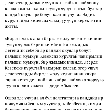
делегаттарды эмне үчүн жыл сайын шайлоону
каалап жатышканын түшүндүрүп жатып бул «ар
кандай окуялар» болуп калган учурда Элдик
курултайды кезексиз чакыруу үчүн керектигин
айтты.
«Бир жылдык анан бир эле жолу дегенге кичине
түшүндүрмө берип кетейин. Бир жылдык
дегендин себеби ар кандай окуялар болуп
калышы мүмкүн. Кезексиз курултай чакырылып
калышы мүмкүн, бир жылдын ичинде. Эгерде
Кезексиз курултай чакырып калсак, эгер ушул
делегаттарды бир эле жолу келип анан кайра
тарап кетет деп койсок, кайра шайлоо өткөрүүгө
туура келип калат», — деди Абыкеев.
Ошол эле учурда ал бул делегаттарга кандайдыр
кошумча ыйгарым укуктарды бербесин, кимдир
бирөөнү текшерип же өзүнүн макамын колдоно