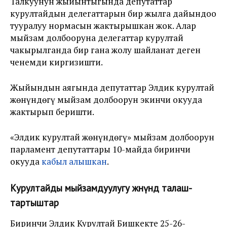
Талкуунун жыйынтыгында депутаттар
курултайдын делегаттарын бир жылга дайындоо
тууралуу нормасын жактырышкан жок. Алар
мыйзам долбооруна делегаттар курултай
чакырылганда бир гана жолу шайланат деген
ченемди киргизишти.
Жыйындын аягында депутаттар Элдик курултай
жөнүндөгү мыйзам долбоорун экинчи окууда
жактырып беришти.
«Элдик курултай жөнүндөгү» мыйзам долбоорун
парламент депутаттары 10-майда биринчи
окууда
кабыл алышкан
.
Курултайды мыйзамдуулугу жөнүндө талаш-
тартыштар
Биринчи Элдик Курултай Бишкекте 25-26-