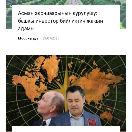
Асман эко-шаарынын курулушу:
башкы инвестор бийликтин жакын
адамы
kloopkyrgyz
-
29/07/2026