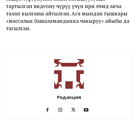
тартылган видеону өчүрүү үчүн ири өлчөмдө акча
талап кылганы айтылган. Ага мындан тышкары
«массалык башаламандыкка чакыруу» айыбы да
тагылган.
Редакция