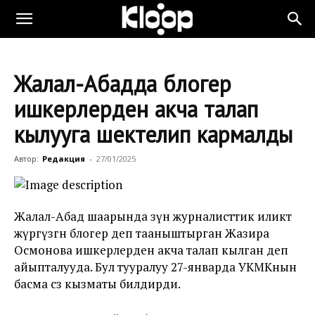
Жалал-Абадда блогер
ишкерлерден акча талап
кылууга шектелип кармалды
Автор:
Редакция
-
27/01/2025
Жалал-Абад шаарында өзүн журналисттик иликтөө
жүргүзгөн блогер деп тааныштырган Жазира
Осмонова ишкерлерден акча талап кылган деп
айыпталууда. Бул тууралуу 27-январда УКМКнын
басма сөз кызматы билдирди.