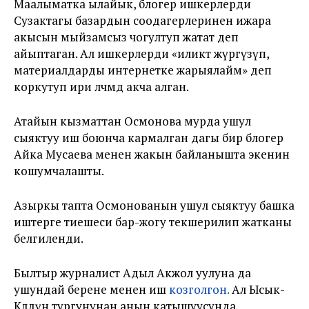
Маалыматка ылайык, блогер ишкерлерди
Сузактагы базардын соодагерлеринен ижара
акысын мыйзамсыз чогултуп жатат деп
айыптаган. Ал ишкерлерди «иликтөө жүргүзүп,
материалдарды интернетке жарыялайм» деп
коркутуп ири өлчөмдө акча алган.
Атайын кызматтан Осмонова мурда ушул
сыяктуу иш боюнча кармалган дагы бир блогер
Айка Мусаева менен жакын байланышта экенин
кошумчалашты.
Азыркы тапта Осмонованын ушул сыяктуу башка
иштерге тиешеси бар-жогу текшерилип жатканы
белгиленди.
Былтыр журналист Адыл Акжол уулуна да
ушундай берене менен иш
козголгон
.
Ал Ысык-
Көлдүн тургунунан анын катышуусунда