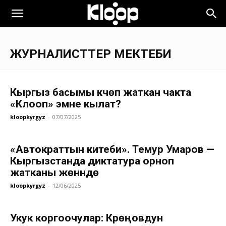
ЖУРНАЛИСТТЕР МЕКТЕБИ
Кыргыз басымы күчөп жаткан чакта
«Клооп» эмне кылат?
kloopkyrgyz
-
07/07/2025
«Автократтын китеби». Темур Умаров —
Кыргызстанда диктатура орноп
жатканы жөнүндө
kloopkyrgyz
-
12/06/2025
Укук коргоочулар: Күрөңовдун