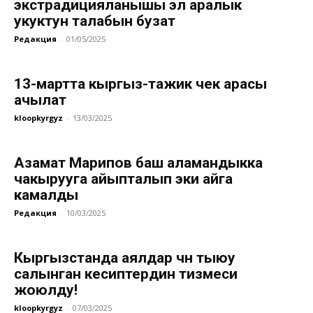
экстрадицияланышы эл аралык
укуктун талабын бузат
Редакция
-
01/05/2025
13-мартта кыргыз-тажик чек арасы
ачылат
kloopkyrgyz
-
13/03/2025
Азамат Марипов баш аламандыкка
чакырууга айыпталып эки айга
камалды
Редакция
-
10/03/2025
Кыргызстанда аялдар үчүн тыюу
салынган кесиптердин тизмеси
жоюлду!
kloopkyrgyz
-
07/03/2025