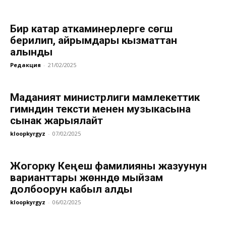
Бир катар аткаминерлерге сөгүш
берилип, айрымдары кызматтан
алынды
Редакция
-
21/02/2025
Маданият министрлиги мамлекеттик
гимндин тексти менен музыкасына
сынак жарыялайт
kloopkyrgyz
-
07/02/2025
Жогорку Кеңеш фамилияны жазуунун
варианттары жөнүндө мыйзам
долбоорун кабыл алды
kloopkyrgyz
-
06/02/2025