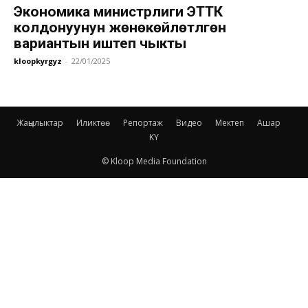
Экономика министрлиги ЭТТК
колдонуунун жөнөкөйлөтүлгөн
вариантын иштеп чыкты
kloopkyrgyz
-
22/01/2025
Жаңылыктар
Иликтөө
Репортаж
Видео
Мектеп
Ашар
KY
© Kloop Media Foundation