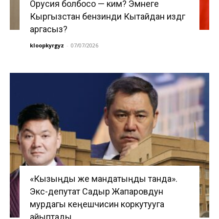
Орусия болбосо — ким? Эмнеге
Кыргызстан бензинди Кытайдан издөөгө
аргасыз?
kloopkyrgyz
-
07/07/2026
«Кызыңды же мандатыңды танда».
Экс-депутат Садыр Жапаровдун
мурдагы кеңешчисин коркутууга
айыптады