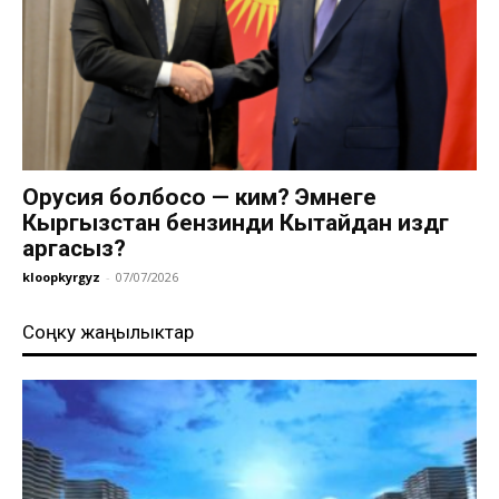
Орусия болбосо — ким? Эмнеге
Кыргызстан бензинди Кытайдан издөөгө
аргасыз?
kloopkyrgyz
-
07/07/2026
Соңку жаңылыктар