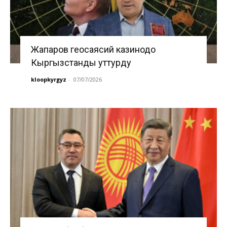
Жапаров геосаясий казинодо
Кыргызстанды уттурду
kloopkyrgyz
-
07/07/2026