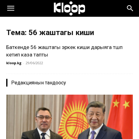
Тема: 56 жаштагы киши
Баткенде 56 жаштагы эркек киши дарыяга түшүп
кетип каза тапты
kloop.kg
-
29/06/2022
Редакциянын тандоосу