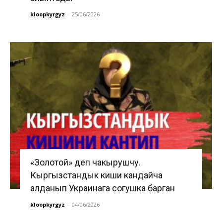
kloopkyrgyz
-
25/06/2026
«Золотой» деп чакырушчу.
Кыргызстандык киши кандайча
алданып Украинага согушка барган
kloopkyrgyz
-
04/06/2026