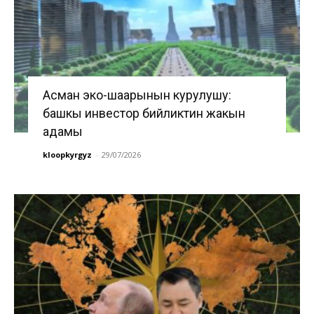
Асман эко-шаарынын курулушу:
башкы инвестор бийликтин жакын
адамы
kloopkyrgyz
-
29/07/2026