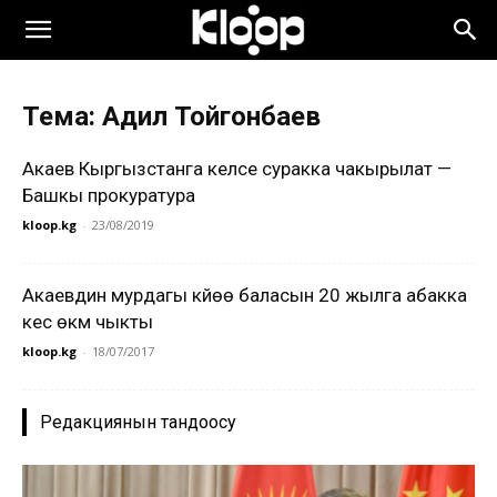
Тема: Адил Тойгонбаев
Акаев Кыргызстанга келсе суракка чакырылат —
Башкы прокуратура
kloop.kg
-
23/08/2019
Акаевдин мурдагы күйөө баласын 20 жылга абакка
кесүү өкүмү чыкты
kloop.kg
-
18/07/2017
Редакциянын тандоосу