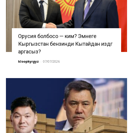
Орусия болбосо — ким? Эмнеге
Кыргызстан бензинди Кытайдан издөөгө
аргасыз?
kloopkyrgyz
-
07/07/2026