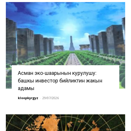
Асман эко-шаарынын курулушу:
башкы инвестор бийликтин жакын
адамы
kloopkyrgyz
-
29/07/2026