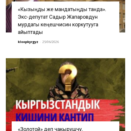
«Кызыңды же мандатыңды танда».
Экс-депутат Садыр Жапаровдун
мурдагы кеңешчисин коркутууга
айыптады
kloopkyrgyz
-
25/06/2026
«Золотой» деп чакырушчу.