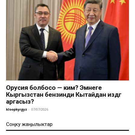
Орусия болбосо — ким? Эмнеге
Кыргызстан бензинди Кытайдан издөөгө
аргасыз?
kloopkyrgyz
-
07/07/2026
Соңку жаңылыктар