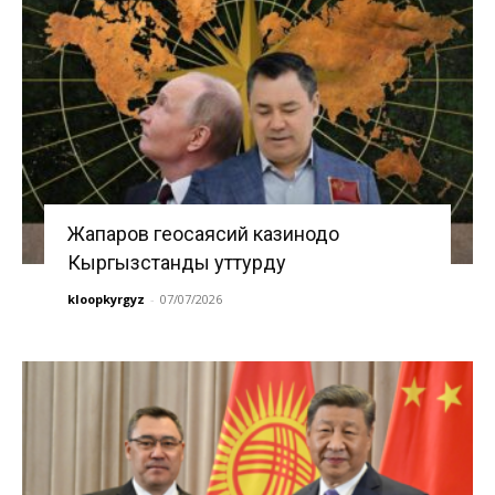
Жапаров геосаясий казинодо
Кыргызстанды уттурду
kloopkyrgyz
-
07/07/2026