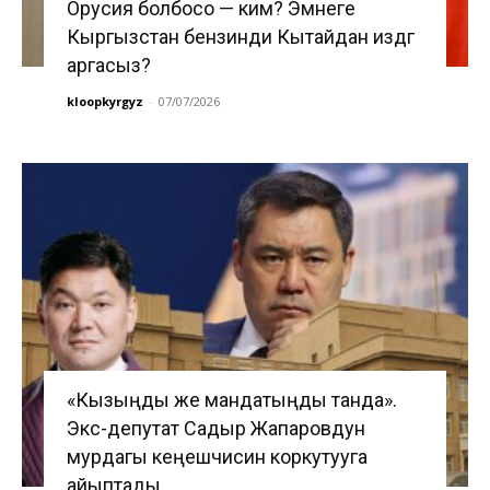
Орусия болбосо — ким? Эмнеге
Кыргызстан бензинди Кытайдан издөөгө
аргасыз?
kloopkyrgyz
-
07/07/2026
«Кызыңды же мандатыңды танда».
Экс-депутат Садыр Жапаровдун
мурдагы кеңешчисин коркутууга
айыптады