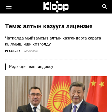
Тема: алтын казууга лицензия
Чаткалда мыйзамсыз алтын казгандарга карата
кылмыш иши козголду
Редакция
-
22/05/2023
Редакциянын тандоосу