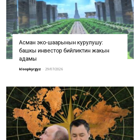
Асман эко-шаарынын курулушу:
башкы инвестор бийликтин жакын
адамы
kloopkyrgyz
-
29/07/2026