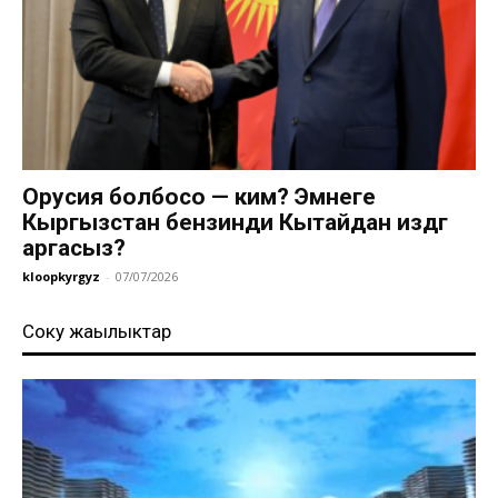
Орусия болбосо — ким? Эмнеге
Кыргызстан бензинди Кытайдан издөөгө
аргасыз?
kloopkyrgyz
-
07/07/2026
Соңку жаңылыктар