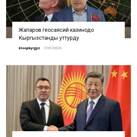
Жапаров геосаясий казинодо
Кыргызстанды уттурду
kloopkyrgyz
-
07/07/2026