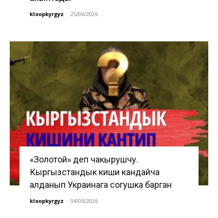
kloopkyrgyz
-
25/06/2026
«Золотой» деп чакырушчу.
Кыргызстандык киши кандайча
алданып Украинага согушка барган
kloopkyrgyz
-
04/06/2026