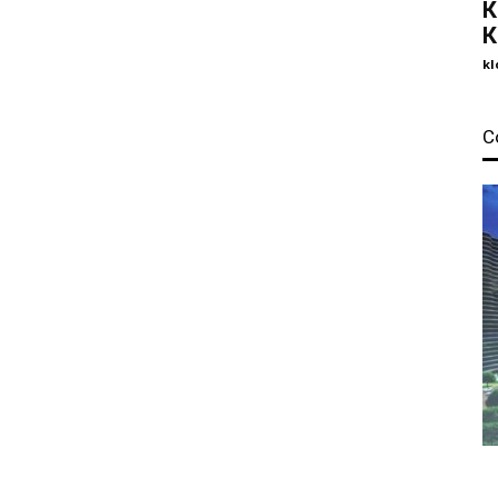
К
К
kl
С