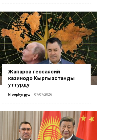
Жапаров геосаясий
казинодо Кыргызстанды
уттурду
kloopkyrgyz
-
07/07/2026