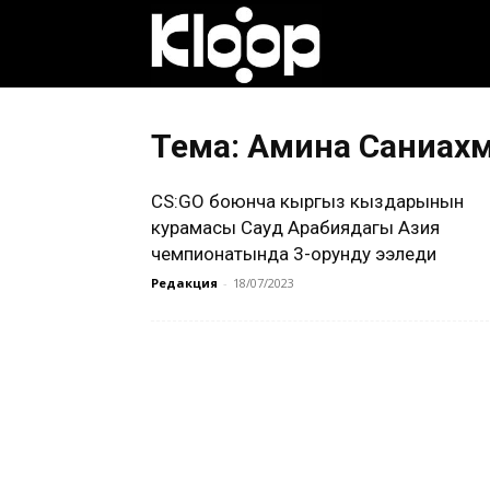
Клооп
кыргызча
Тема: Амина Саниах
CS:GO боюнча кыргыз кыздарынын
|
курамасы Сауд Арабиядагы Азия
чемпионатында 3-орунду ээледи
Редакция
-
18/07/2023
Кыргызстан
жаңылыктары