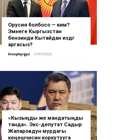
Орусия болбосо — ким?
Эмнеге Кыргызстан
бензинди Кытайдан издөөгө
аргасыз?
kloopkyrgyz
-
07/07/2026
«Кызыңды же мандатыңды
танда». Экс-депутат Садыр
Жапаровдун мурдагы
кеңешчисин коркутууга