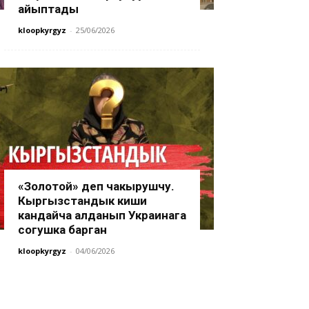
айыптады
kloopkyrgyz
-
25/06/2026
«Золотой» деп чакырушчу.
Кыргызстандык киши
кандайча алданып Украинага
согушка барган
kloopkyrgyz
-
04/06/2026