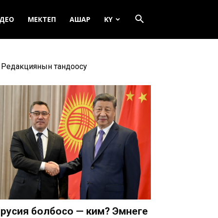
ДЕО
МЕКТЕП
АШАР
KY
Редакциянын тандоосу
русия болбосо — ким? Эмнеге