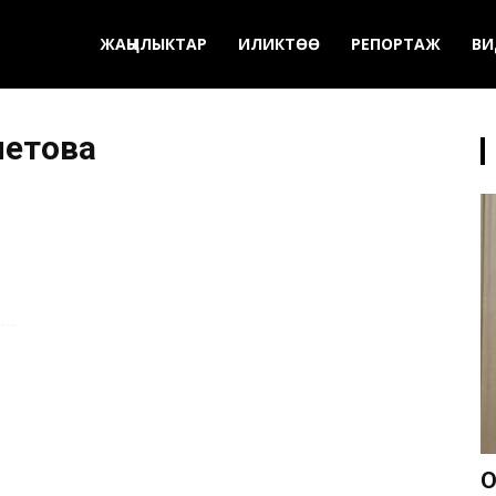
ЖАҢЫЛЫКТАР
ИЛИКТӨӨ
РЕПОРТАЖ
ВИ
метова
О