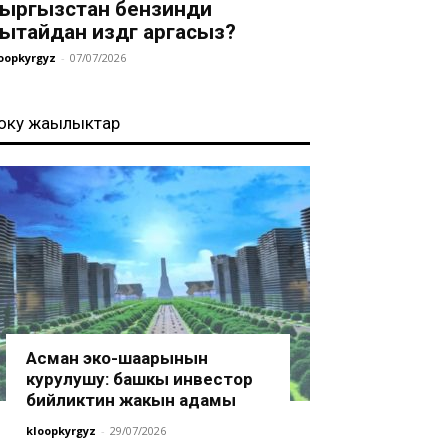
ыргызстан бензинди
ытайдан издөөгө аргасыз?
oopkyrgyz
-
07/07/2026
оңку жаңылыктар
Асман эко-шаарынын
курулушу: башкы инвестор
бийликтин жакын адамы
kloopkyrgyz
-
29/07/2026