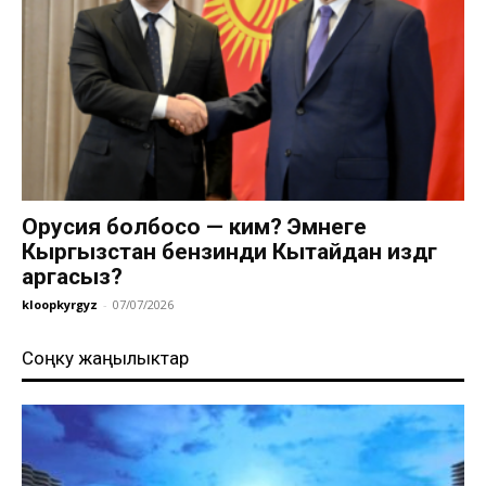
Орусия болбосо — ким? Эмнеге
Кыргызстан бензинди Кытайдан издөөгө
аргасыз?
kloopkyrgyz
-
07/07/2026
Соңку жаңылыктар