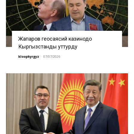
Жапаров геосаясий казинодо
Кыргызстанды уттурду
kloopkyrgyz
-
07/07/2026