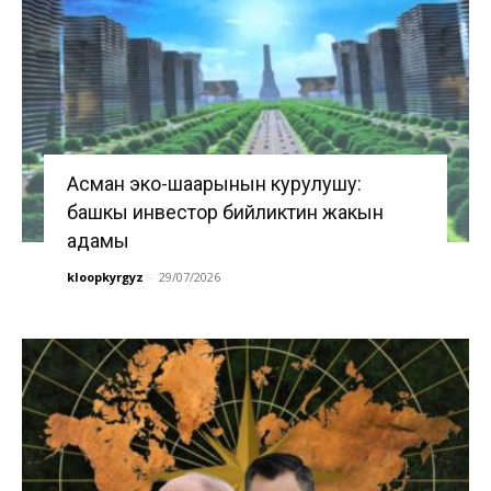
Асман эко-шаарынын курулушу:
башкы инвестор бийликтин жакын
адамы
kloopkyrgyz
-
29/07/2026