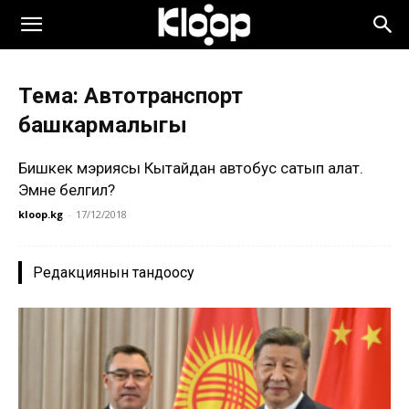
Тема: Автотранспорт
башкармалыгы
Бишкек мэриясы Кытайдан автобус сатып алат.
Эмне белгилүү?
kloop.kg
-
17/12/2018
Редакциянын тандоосу