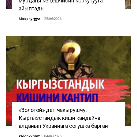
мурдагы кеңешчисин коркутууга
айыптады
kloopkyrgyz
-
25/06/2026
«Золотой» деп чакырушчу.
Кыргызстандык киши кандайча
алданып Украинага согушка барган
kloopkyrgyz
-
04/06/2026