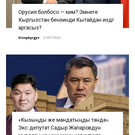
Орусия болбосо — ким? Эмнеге
Кыргызстан бензинди Кытайдан издөөгө
аргасыз?
kloopkyrgyz
-
07/07/2026
«Кызыңды же мандатыңды танда».
Экс-депутат Садыр Жапаровдун