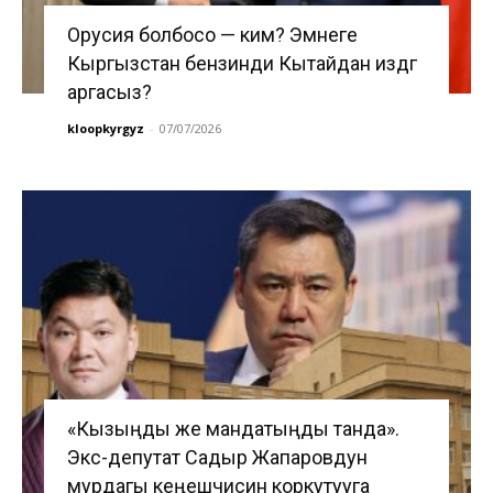
Орусия болбосо — ким? Эмнеге
Кыргызстан бензинди Кытайдан издөөгө
аргасыз?
kloopkyrgyz
-
07/07/2026
«Кызыңды же мандатыңды танда».
Экс-депутат Садыр Жапаровдун
мурдагы кеңешчисин коркутууга