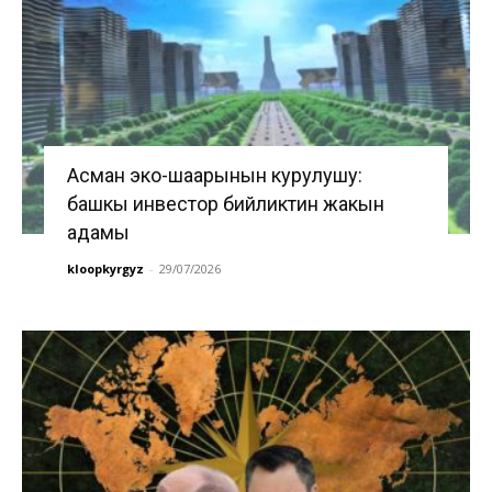
Асман эко-шаарынын курулушу:
башкы инвестор бийликтин жакын
адамы
kloopkyrgyz
-
29/07/2026