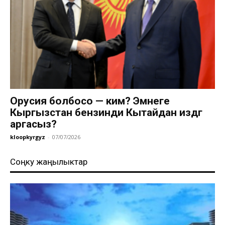
Орусия болбосо — ким? Эмнеге
Кыргызстан бензинди Кытайдан издөөгө
аргасыз?
kloopkyrgyz
-
07/07/2026
Соңку жаңылыктар