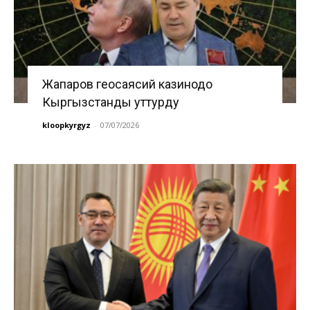
Жапаров геосаясий казинодо
Кыргызстанды уттурду
kloopkyrgyz
-
07/07/2026