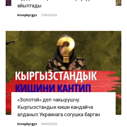
айыптады
kloopkyrgyz
-
25/06/2026
«Золотой» деп чакырушчу.
Кыргызстандык киши кандайча
алданып Украинага согушка барган
kloopkyrgyz
-
04/06/2026