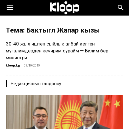
Тема: Бактыгүл Жапар кызы
30-40 жыл иштеп сыйлык албай келген
мугалимдерден кечирим сурайм — Билим берүү
министри
kloop.kg
-
09/10/2019
Редакциянын тандоосу