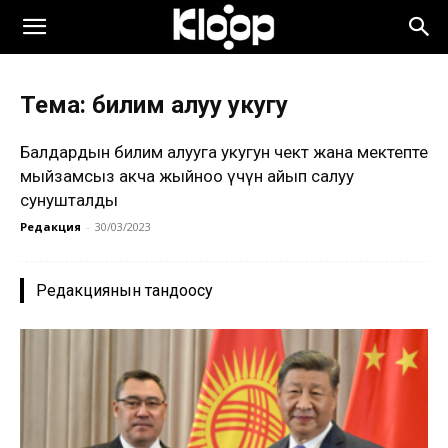
Тема: билим алуу укугу
Балдардын билим алууга укугун чектөө жана мектепте
мыйзамсыз акча жыйноо үчүн айып салуу
сунушталды
Редакция
-
30/03/2023
Редакциянын тандоосу