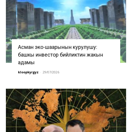
Асман эко-шаарынын курулушу:
башкы инвестор бийликтин жакын
адамы
kloopkyrgyz
-
29/07/2026