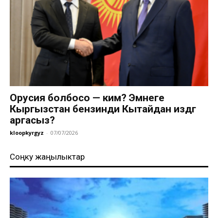
Орусия болбосо — ким? Эмнеге
Кыргызстан бензинди Кытайдан издөөгө
аргасыз?
kloopkyrgyz
-
07/07/2026
Соңку жаңылыктар