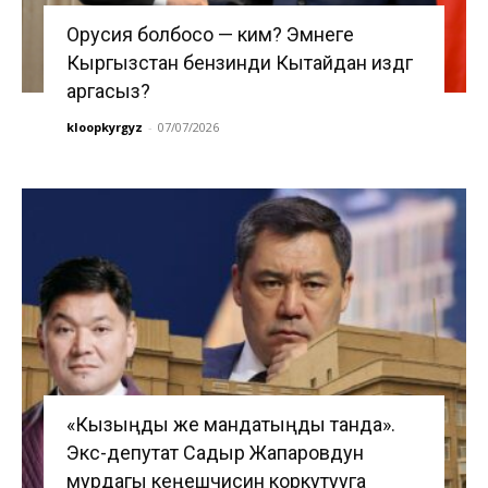
Орусия болбосо — ким? Эмнеге
Кыргызстан бензинди Кытайдан издөөгө
аргасыз?
kloopkyrgyz
-
07/07/2026
«Кызыңды же мандатыңды танда».
Экс-депутат Садыр Жапаровдун
мурдагы кеңешчисин коркутууга