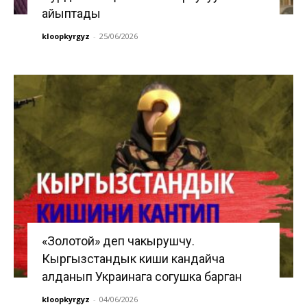
айыптады
kloopkyrgyz
-
25/06/2026
«Золотой» деп чакырушчу.
Кыргызстандык киши кандайча
алданып Украинага согушка барган
kloopkyrgyz
-
04/06/2026