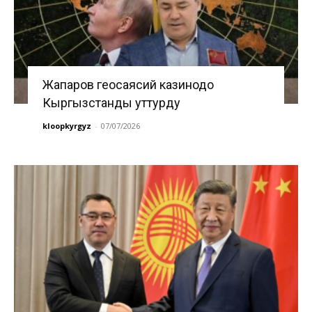
Жапаров геосаясий казинодо
Кыргызстанды уттурду
kloopkyrgyz
-
07/07/2026