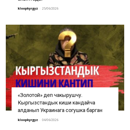
kloopkyrgyz
-
25/06/2026
«Золотой» деп чакырушчу.
Кыргызстандык киши кандайча
алданып Украинага согушка барган
kloopkyrgyz
-
04/06/2026