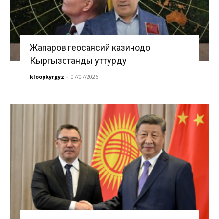
Жапаров геосаясий казинодо
Кыргызстанды уттурду
kloopkyrgyz
-
07/07/2026