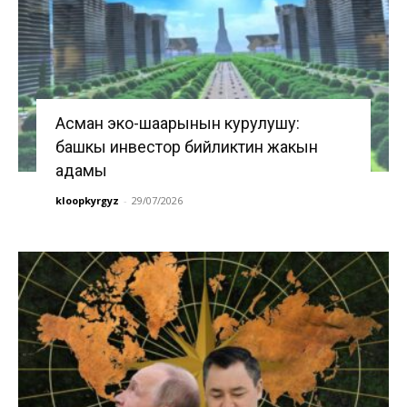
Асман эко-шаарынын курулушу:
башкы инвестор бийликтин жакын
адамы
kloopkyrgyz
-
29/07/2026