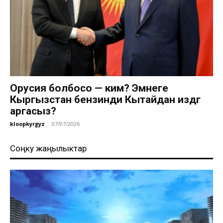
Орусия болбосо — ким? Эмнеге
Кыргызстан бензинди Кытайдан издөөгө
аргасыз?
kloopkyrgyz
-
07/07/2026
Соңку жаңылыктар