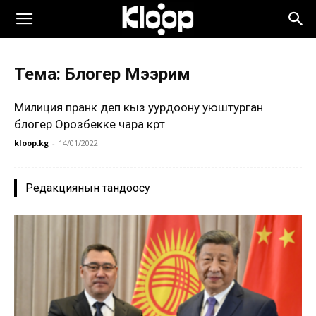
Тема: Блогер Мээрим
Милиция пранк деп кыз уурдоону уюштурган
блогер Орозбекке чара көрөт
kloop.kg
-
14/01/2022
Редакциянын тандоосу