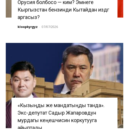
Орусия болбосо — ким? Эмнеге
Кыргызстан бензинди Кытайдан издөөгө
аргасыз?
kloopkyrgyz
-
07/07/2026
«Кызыңды же мандатыңды танда».
Экс-депутат Садыр Жапаровдун
мурдагы кеңешчисин коркутууга
айыптады