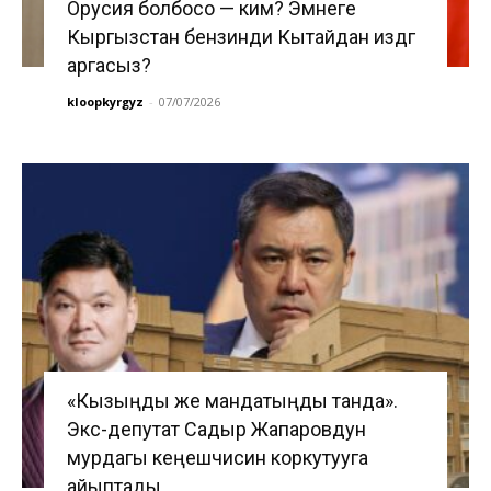
Орусия болбосо — ким? Эмнеге
Кыргызстан бензинди Кытайдан издөөгө
аргасыз?
kloopkyrgyz
-
07/07/2026
«Кызыңды же мандатыңды танда».
Экс-депутат Садыр Жапаровдун
мурдагы кеңешчисин коркутууга
айыптады