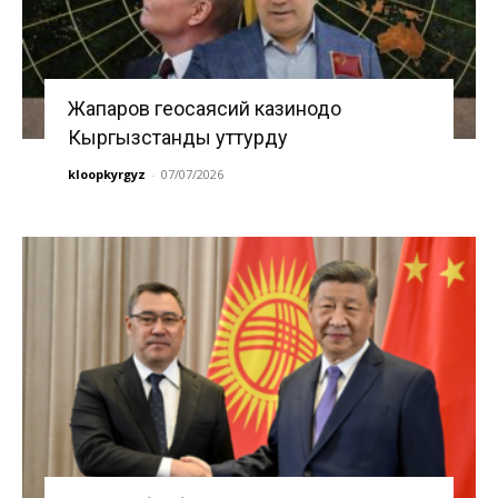
Жапаров геосаясий казинодо
Кыргызстанды уттурду
kloopkyrgyz
-
07/07/2026