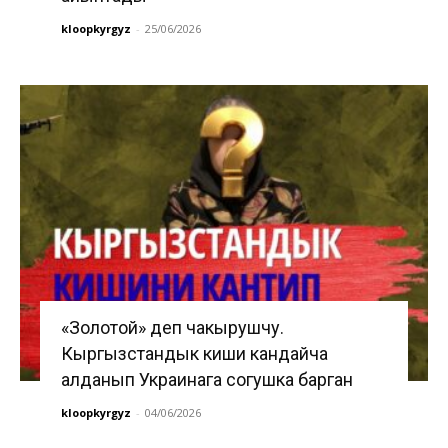
kloopkyrgyz
-
25/06/2026
«Золотой» деп чакырушчу.
Кыргызстандык киши кандайча
алданып Украинага согушка барган
kloopkyrgyz
-
04/06/2026