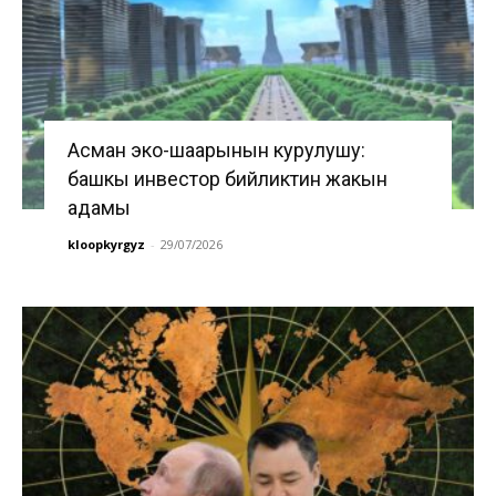
Асман эко-шаарынын курулушу:
башкы инвестор бийликтин жакын
адамы
kloopkyrgyz
-
29/07/2026