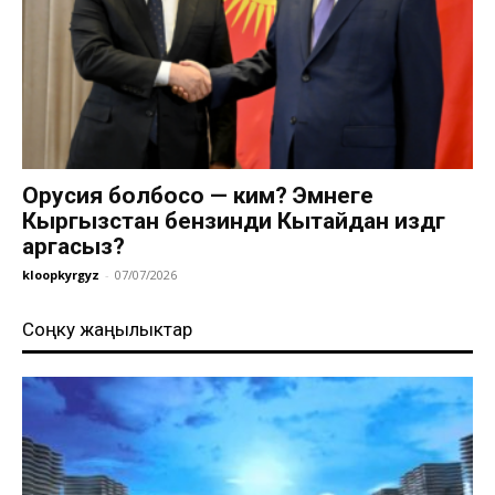
Орусия болбосо — ким? Эмнеге
Кыргызстан бензинди Кытайдан издөөгө
аргасыз?
kloopkyrgyz
-
07/07/2026
Соңку жаңылыктар