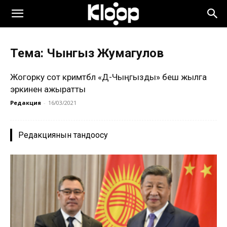
Тема: Чынгыз Жумагулов
Жогорку сот кримтөбөл «Дөө-Чыңгызды» беш жылга
эркинен ажыратты
Редакция
-
16/03/2021
Редакциянын тандоосу