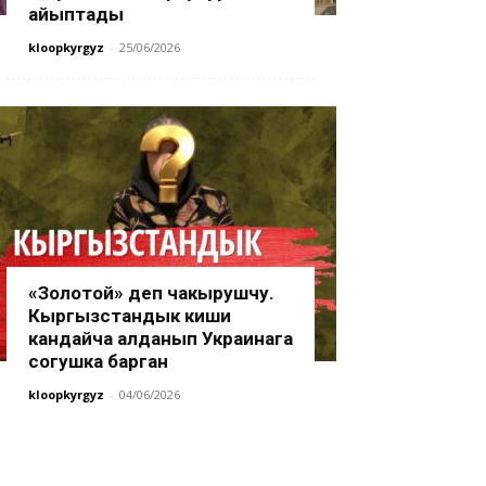
айыптады
kloopkyrgyz
-
25/06/2026
«Золотой» деп чакырушчу.
Кыргызстандык киши
кандайча алданып Украинага
согушка барган
kloopkyrgyz
-
04/06/2026