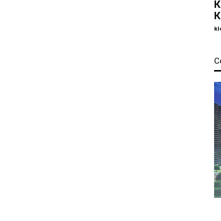
К
К
kl
С