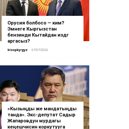
Орусия болбосо — ким?
Эмнеге Кыргызстан
бензинди Кытайдан издөөгө
аргасыз?
kloopkyrgyz
-
07/07/2026
«Кызыңды же мандатыңды
танда». Экс-депутат Садыр
Жапаровдун мурдагы
кеңешчисин коркутууга