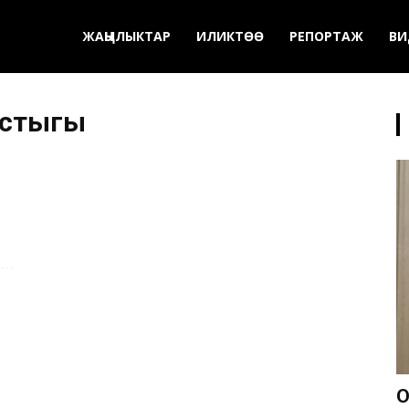
ЖАҢЫЛЫКТАР
ИЛИКТӨӨ
РЕПОРТАЖ
ВИ
ыстыгы
О