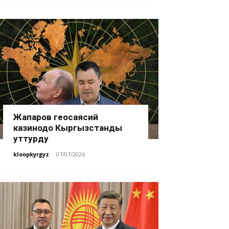
Жапаров геосаясий
казинодо Кыргызстанды
уттурду
kloopkyrgyz
-
07/07/2026