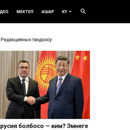
ДЕО
МЕКТЕП
АШАР
KY
Редакциянын тандоосу
русия болбосо — ким? Эмнеге