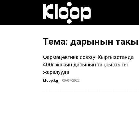
Клооп
кыргызча
Тема: дарынын таңк
Фармацевтика союзу: Кыргызстанда
|
400гө жакын дарынын таңкыстыгы
жаралууда
kloop.kg
-
09/07/2022
Кыргызстан
жаңылыктары