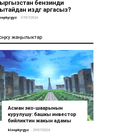
ыргызстан бензинди
ытайдан издөөгө аргасыз?
oopkyrgyz
-
07/07/2026
оңку жаңылыктар
Асман эко-шаарынын
курулушу: башкы инвестор
бийликтин жакын адамы
kloopkyrgyz
-
29/07/2026