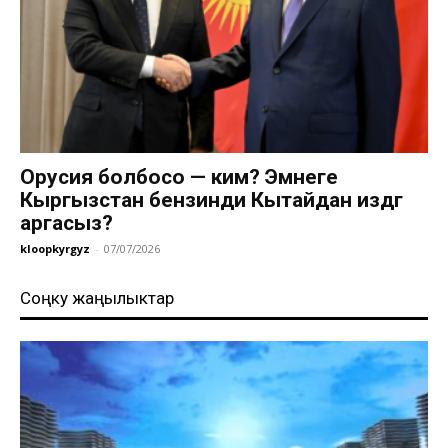
Орусия болбосо — ким? Эмнеге
Кыргызстан бензинди Кытайдан издөөгө
аргасыз?
kloopkyrgyz
-
07/07/2026
Соңку жаңылыктар