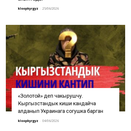
kloopkyrgyz
-
25/06/2026
«Золотой» деп чакырушчу.
Кыргызстандык киши кандайча
алданып Украинага согушка барган
kloopkyrgyz
-
04/06/2026