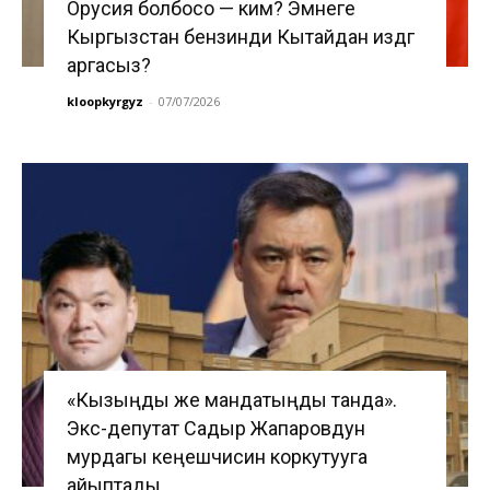
Орусия болбосо — ким? Эмнеге
Кыргызстан бензинди Кытайдан издөөгө
аргасыз?
kloopkyrgyz
-
07/07/2026
«Кызыңды же мандатыңды танда».
Экс-депутат Садыр Жапаровдун
мурдагы кеңешчисин коркутууга
айыптады