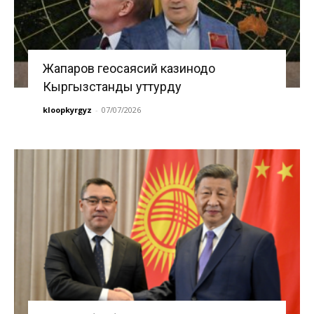
Жапаров геосаясий казинодо
Кыргызстанды уттурду
kloopkyrgyz
-
07/07/2026