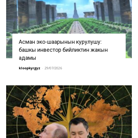
Асман эко-шаарынын курулушу:
башкы инвестор бийликтин жакын
адамы
kloopkyrgyz
-
29/07/2026