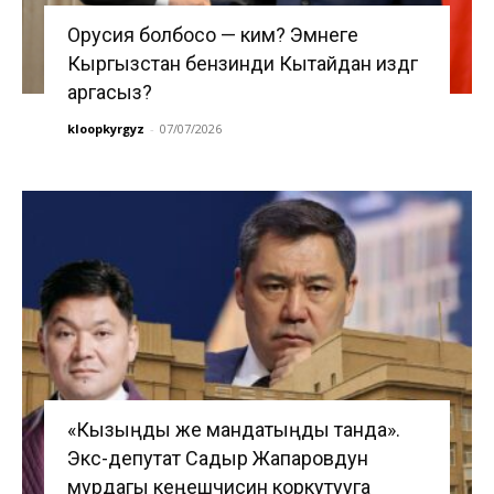
Орусия болбосо — ким? Эмнеге
Кыргызстан бензинди Кытайдан издөөгө
аргасыз?
kloopkyrgyz
-
07/07/2026
«Кызыңды же мандатыңды танда».
Экс-депутат Садыр Жапаровдун
мурдагы кеңешчисин коркутууга