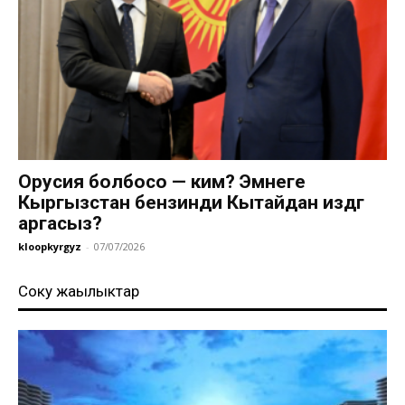
Орусия болбосо — ким? Эмнеге
Кыргызстан бензинди Кытайдан издөөгө
аргасыз?
kloopkyrgyz
-
07/07/2026
Соңку жаңылыктар