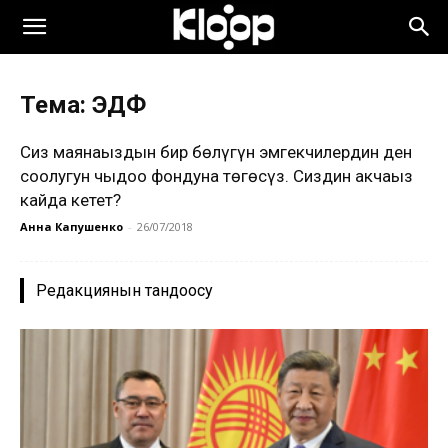
Тема: ЭДФ
Сиз маянаңыздын бир бөлүгүн эмгекчилердин ден
соолугун чыңдоо фондуна төгөсүз. Сиздин акчаңыз
кайда кетет?
Анна Капушенко
-
26/07/2018
Редакциянын тандоосу