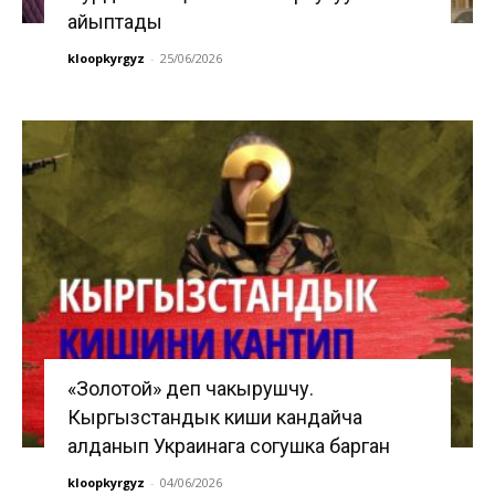
айыптады
kloopkyrgyz
-
25/06/2026
«Золотой» деп чакырушчу.
Кыргызстандык киши кандайча
алданып Украинага согушка барган
kloopkyrgyz
-
04/06/2026