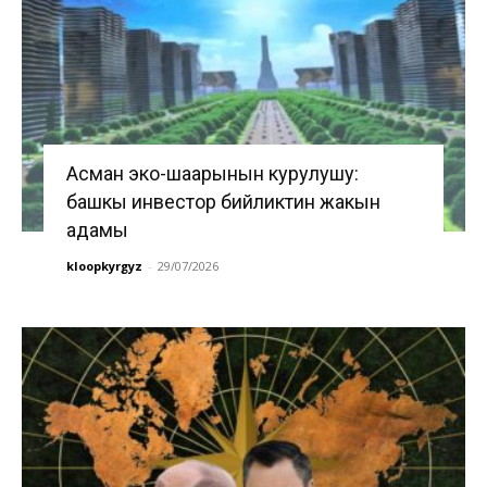
Асман эко-шаарынын курулушу:
башкы инвестор бийликтин жакын
адамы
kloopkyrgyz
-
29/07/2026