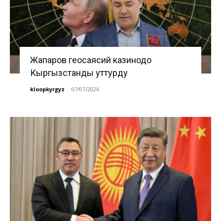
Жапаров геосаясий казинодо
Кыргызстанды уттурду
kloopkyrgyz
-
07/07/2026