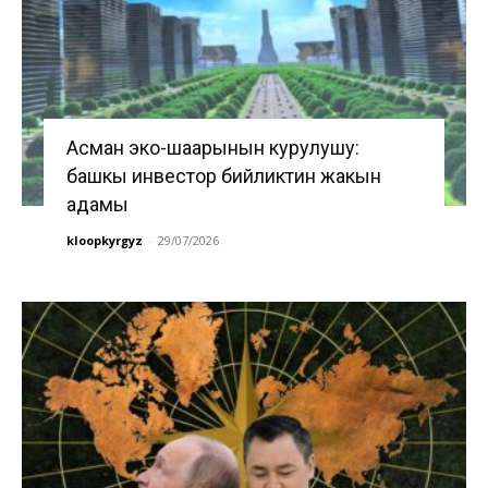
Асман эко-шаарынын курулушу:
башкы инвестор бийликтин жакын
адамы
kloopkyrgyz
-
29/07/2026