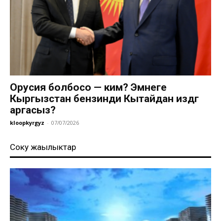
Орусия болбосо — ким? Эмнеге
Кыргызстан бензинди Кытайдан издөөгө
аргасыз?
kloopkyrgyz
-
07/07/2026
Соңку жаңылыктар