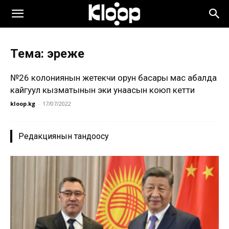
Тема: эреже
№26 колониянын жетекчи орун басары мас абалда
кайгуул кызматынын эки унаасын коюп кетти
kloop.kg
-
17/07/2022
Редакциянын тандоосу