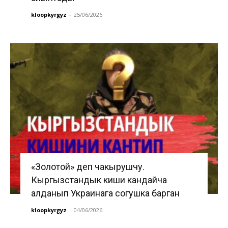
kloopkyrgyz
-
25/06/2026
«Золотой» деп чакырушчу.
Кыргызстандык киши кандайча
алданып Украинага согушка барган
kloopkyrgyz
-
04/06/2026