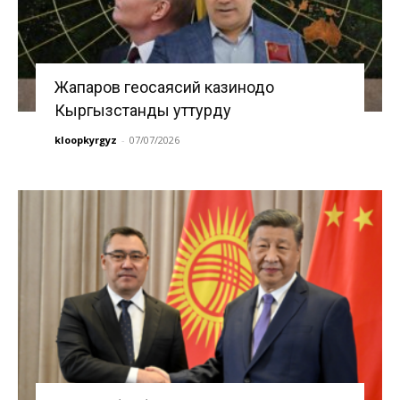
Жапаров геосаясий казинодо
Кыргызстанды уттурду
kloopkyrgyz
-
07/07/2026