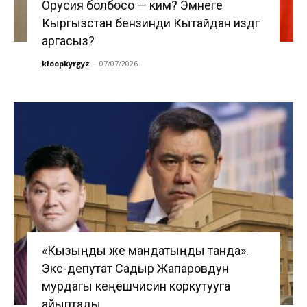
Орусия болбосо — ким? Эмнеге
Кыргызстан бензинди Кытайдан издөөгө
аргасыз?
kloopkyrgyz
-
07/07/2026
«Кызыңды же мандатыңды танда».
Экс-депутат Садыр Жапаровдун
мурдагы кеңешчисин коркутууга
айыптады