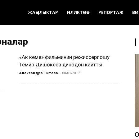
ЖАҢЫЛЫКТАР
ИЛИКТӨӨ
РЕПОРТАЖ
ВИ
рналар
«Ак кеме» фильминин режиссерлошу
Темир Дүйшөкеев дүйнөдөн кайтты
Александра Титова
-
08/01/2017
О