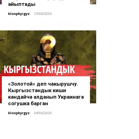
айыптады
kloopkyrgyz
-
25/06/2026
«Золотой» деп чакырушчу.
Кыргызстандык киши
кандайча алданып Украинага
согушка барган
kloopkyrgyz
-
04/06/2026