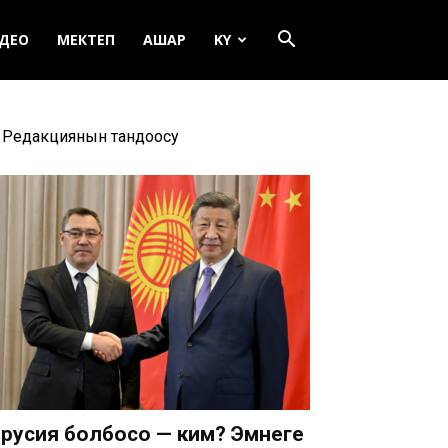
ДЕО
МЕКТЕП
АШАР
KY
Редакциянын тандоосу
русия болбосо — ким? Эмнеге