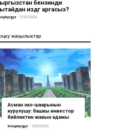
ыргызстан бензинди
ытайдан издөөгө аргасыз?
oopkyrgyz
-
07/07/2026
оңку жаңылыктар
Асман эко-шаарынын
курулушу: башкы инвестор
бийликтин жакын адамы
kloopkyrgyz
-
29/07/2026