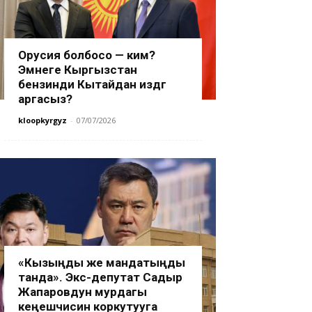
Орусия болбосо — ким?
Эмнеге Кыргызстан
бензинди Кытайдан издөөгө
аргасыз?
kloopkyrgyz
-
07/07/2026
«Кызыңды же мандатыңды
танда». Экс-депутат Садыр
Жапаровдун мурдагы
кеңешчисин коркутууга