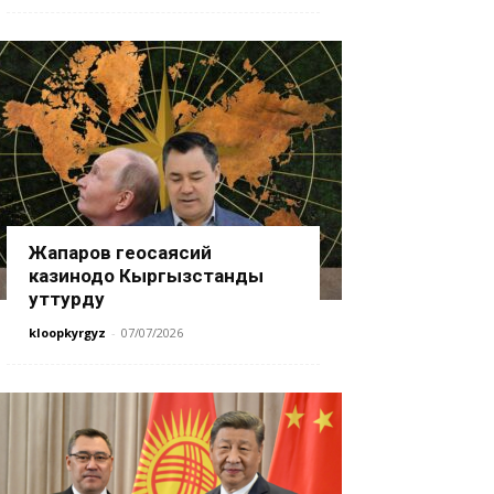
Жапаров геосаясий
казинодо Кыргызстанды
уттурду
kloopkyrgyz
-
07/07/2026