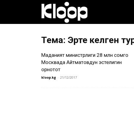
Клооп
кыргызча
Тема: Эрте келген ту
Маданият министрлиги 28 млн сомго
|
Москвада Айтматовдун эстелигин
орнотот
kloop.kg
-
21/12/2017
Кыргызстан
жаңылыктары