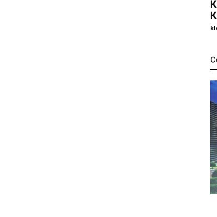
К
К
kl
С