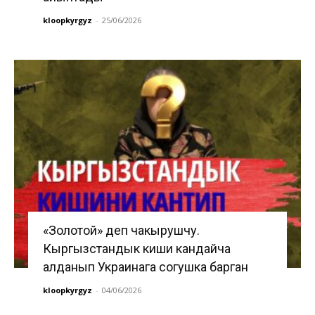
kloopkyrgyz
-
25/06/2026
«Золотой» деп чакырушчу.
Кыргызстандык киши кандайча
алданып Украинага согушка барган
kloopkyrgyz
-
04/06/2026