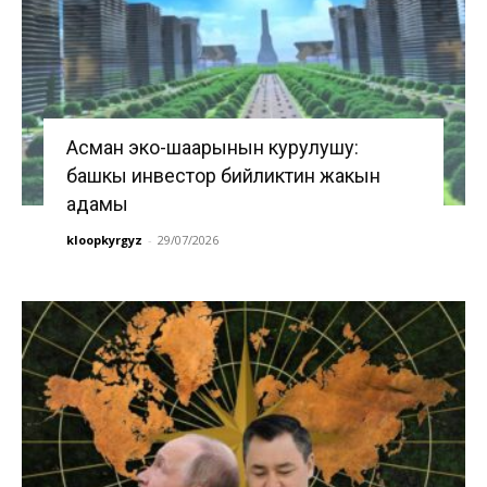
Асман эко-шаарынын курулушу:
башкы инвестор бийликтин жакын
адамы
kloopkyrgyz
-
29/07/2026