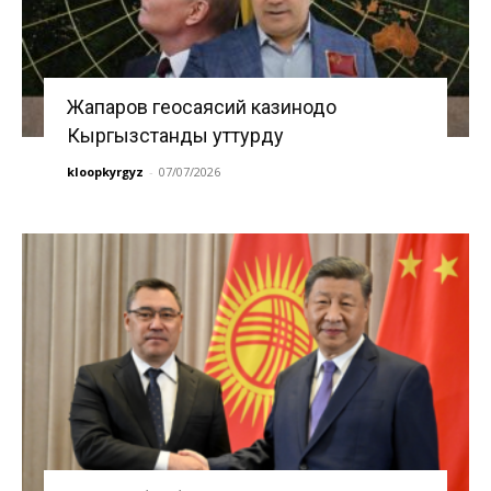
Жапаров геосаясий казинодо
Кыргызстанды уттурду
kloopkyrgyz
-
07/07/2026