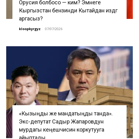
Орусия болбосо — ким? Эмнеге
Кыргызстан бензинди Кытайдан издөөгө
аргасыз?
kloopkyrgyz
-
07/07/2026
«Кызыңды же мандатыңды танда».
Экс-депутат Садыр Жапаровдун
мурдагы кеңешчисин коркутууга
айыптады