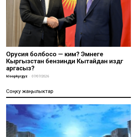
Орусия болбосо — ким? Эмнеге
Кыргызстан бензинди Кытайдан издөөгө
аргасыз?
kloopkyrgyz
-
07/07/2026
Соңку жаңылыктар