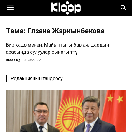
Тема: Гүлзана Жаркынбекова
Бир кадр менен: Майыптыгы бар аялдардын
арасында сулуулар сынагы өттү
kloop.kg
-
31/05/2022
Редакциянын тандоосу