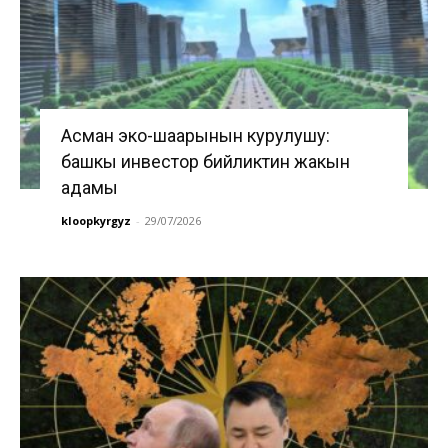
Асман эко-шаарынын курулушу:
башкы инвестор бийликтин жакын
адамы
kloopkyrgyz
-
29/07/2026