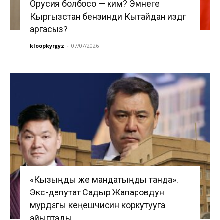
Орусия болбосо — ким? Эмнеге
Кыргызстан бензинди Кытайдан издөөгө
аргасыз?
kloopkyrgyz
-
07/07/2026
«Кызыңды же мандатыңды танда».
Экс-депутат Садыр Жапаровдун
мурдагы кеңешчисин коркутууга
айыптады