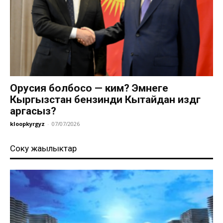
Орусия болбосо — ким? Эмнеге
Кыргызстан бензинди Кытайдан издөөгө
аргасыз?
kloopkyrgyz
-
07/07/2026
Соңку жаңылыктар