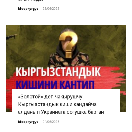
kloopkyrgyz
-
25/06/2026
«Золотой» деп чакырушчу.
Кыргызстандык киши кандайча
алданып Украинага согушка барган
kloopkyrgyz
-
04/06/2026