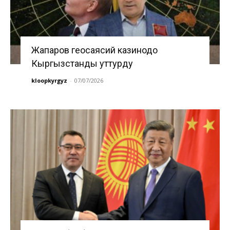
Жапаров геосаясий казинодо
Кыргызстанды уттурду
kloopkyrgyz
-
07/07/2026