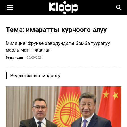
Тема: имаратты курчоого алуу
Милиция: Фрунзе заводундагы бомба тууралуу
маалымат — жалган
Редакция
-
20/09/2021
Редакциянын тандоосу