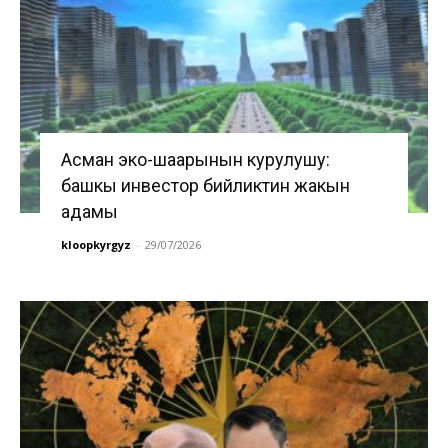
Асман эко-шаарынын курулушу:
башкы инвестор бийликтин жакын
адамы
kloopkyrgyz
-
29/07/2026