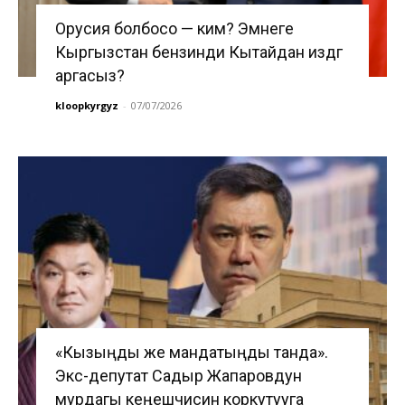
Орусия болбосо — ким? Эмнеге
Кыргызстан бензинди Кытайдан издөөгө
аргасыз?
kloopkyrgyz
-
07/07/2026
«Кызыңды же мандатыңды танда».
Экс-депутат Садыр Жапаровдун
мурдагы кеңешчисин коркутууга