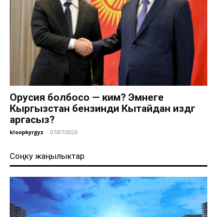
Орусия болбосо — ким? Эмнеге
Кыргызстан бензинди Кытайдан издөөгө
аргасыз?
kloopkyrgyz
-
07/07/2026
Соңку жаңылыктар