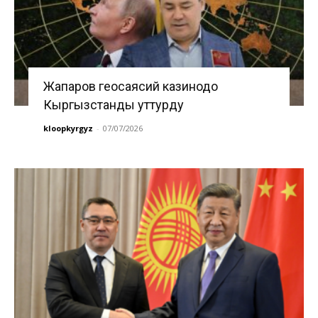
Жапаров геосаясий казинодо
Кыргызстанды уттурду
kloopkyrgyz
-
07/07/2026