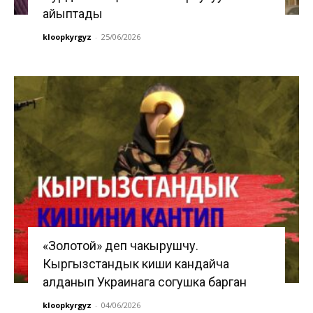
айыптады
kloopkyrgyz
-
25/06/2026
«Золотой» деп чакырушчу.
Кыргызстандык киши кандайча
алданып Украинага согушка барган
kloopkyrgyz
-
04/06/2026