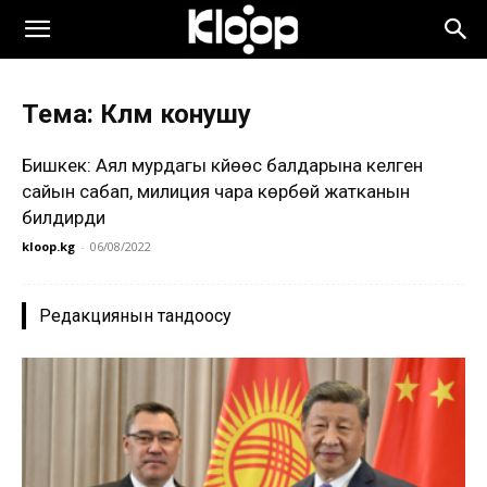
Тема: Көлмө конушу
Бишкек: Аял мурдагы күйөөсү балдарына келген
сайын сабап, милиция чара көрбөй жатканын
билдирди
kloop.kg
-
06/08/2022
Редакциянын тандоосу