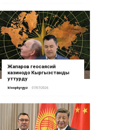
Жапаров геосаясий
казинодо Кыргызстанды
уттурду
kloopkyrgyz
-
07/07/2026