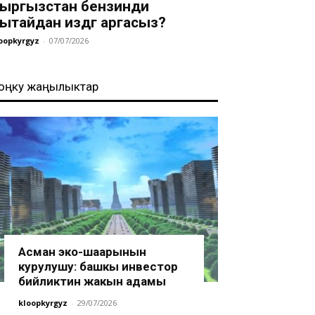
ыргызстан бензинди
ытайдан издөөгө аргасыз?
oopkyrgyz
-
07/07/2026
оңку жаңылыктар
Асман эко-шаарынын
курулушу: башкы инвестор
бийликтин жакын адамы
kloopkyrgyz
-
29/07/2026