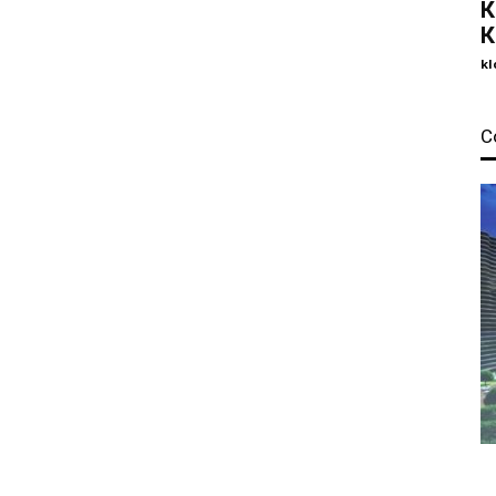
К
К
kl
С