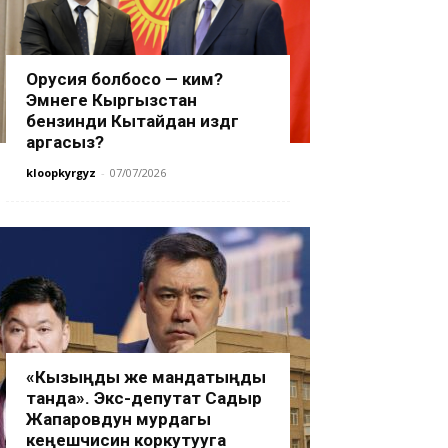
Орусия болбосо — ким?
Эмнеге Кыргызстан
бензинди Кытайдан издөөгө
аргасыз?
kloopkyrgyz
-
07/07/2026
«Кызыңды же мандатыңды
танда». Экс-депутат Садыр
Жапаровдун мурдагы
кеңешчисин коркутууга