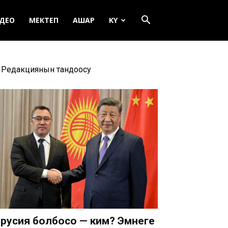
ДЕО
МЕКТЕП
АШАР
KY
Редакциянын тандоосу
русия болбосо — ким? Эмнеге