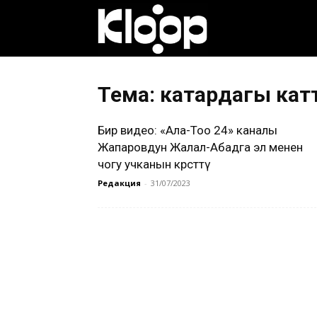
Клооп
кыргызча
Тема: катардагы кат
Бир видео: «Ала-Тоо 24» каналы
|
Жапаровдун Жалал-Абадга эл менен
чогу учканын көрсөттү
Редакция
-
31/07/2023
Кыргызстан
жаңылыктары