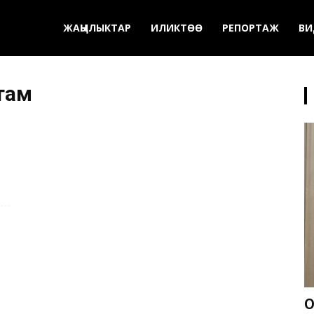
ЖАҢЫЛЫКТАР
ИЛИКТӨӨ
РЕПОРТАЖ
ВИ
там
О