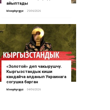
айыптады
kloopkyrgyz
-
25/06/2026
«Золотой» деп чакырушчу.
Кыргызстандык киши
кандайча алданып Украинага
согушка барган
kloopkyrgyz
-
04/06/2026