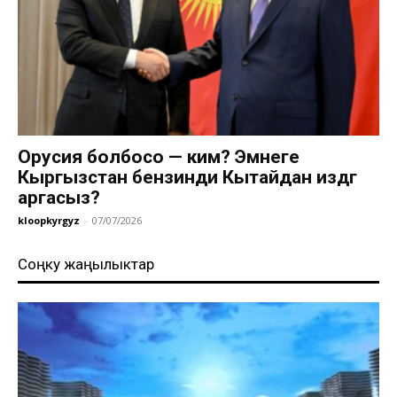
Орусия болбосо — ким? Эмнеге
Кыргызстан бензинди Кытайдан издөөгө
аргасыз?
kloopkyrgyz
-
07/07/2026
Соңку жаңылыктар