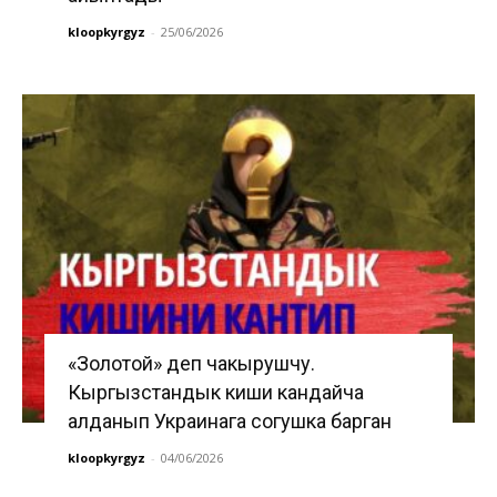
kloopkyrgyz
-
25/06/2026
«Золотой» деп чакырушчу.
Кыргызстандык киши кандайча
алданып Украинага согушка барган
kloopkyrgyz
-
04/06/2026