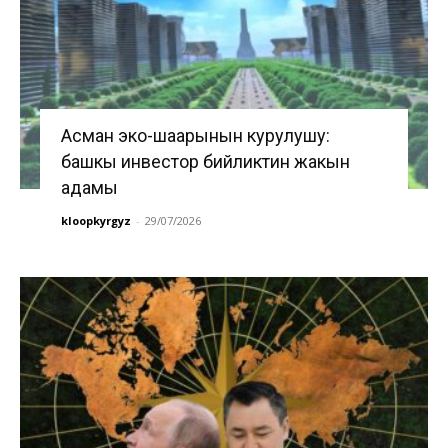
Асман эко-шаарынын курулушу:
башкы инвестор бийликтин жакын
адамы
kloopkyrgyz
-
29/07/2026