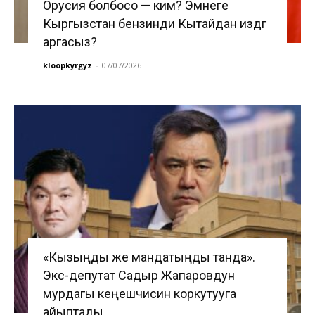
Орусия болбосо — ким? Эмнеге
Кыргызстан бензинди Кытайдан издөөгө
аргасыз?
kloopkyrgyz
-
07/07/2026
«Кызыңды же мандатыңды танда».
Экс-депутат Садыр Жапаровдун
мурдагы кеңешчисин коркутууга
айыптады