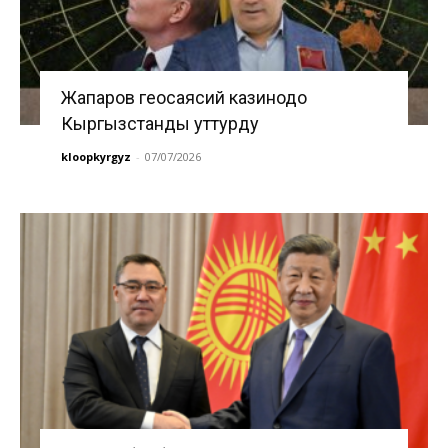
Жапаров геосаясий казинодо
Кыргызстанды уттурду
kloopkyrgyz
-
07/07/2026