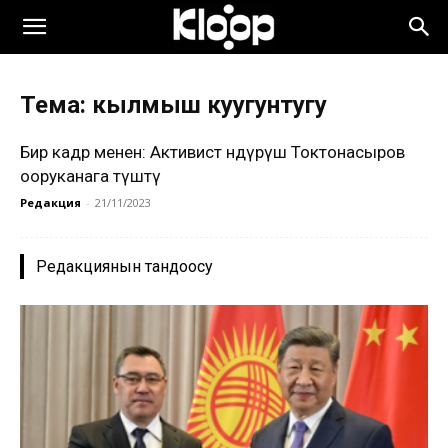
Тема: кылмыш куугунтугу
Бир кадр менен: Активист Өндүрүш Токтонасыров
ооруканага түштү
Редакция
-
21/11/2023
Редакциянын тандоосу