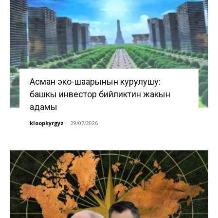
Асман эко-шаарынын курулушу:
башкы инвестор бийликтин жакын
адамы
kloopkyrgyz
-
29/07/2026