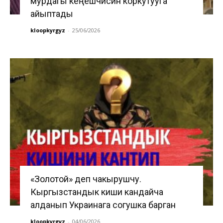
мурдагы кеңешчисин коркутууга
айыптады
kloopkyrgyz
-
25/06/2026
«Золотой» деп чакырушчу.
Кыргызстандык киши кандайча
алданып Украинага согушка барган
kloopkyrgyz
-
04/06/2026