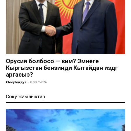
Орусия болбосо — ким? Эмнеге
Кыргызстан бензинди Кытайдан издөөгө
аргасыз?
kloopkyrgyz
-
07/07/2026
Соңку жаңылыктар