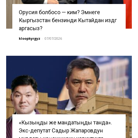
Орусия болбосо — ким? Эмнеге
Кыргызстан бензинди Кытайдан издөөгө
аргасыз?
kloopkyrgyz
-
07/07/2026
«Кызыңды же мандатыңды танда».
Экс-депутат Садыр Жапаровдун