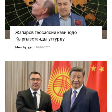
Жапаров геосаясий казинодо
Кыргызстанды уттурду
kloopkyrgyz
-
07/07/2026