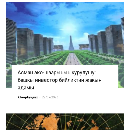
Асман эко-шаарынын курулушу:
башкы инвестор бийликтин жакын
адамы
kloopkyrgyz
-
29/07/2026