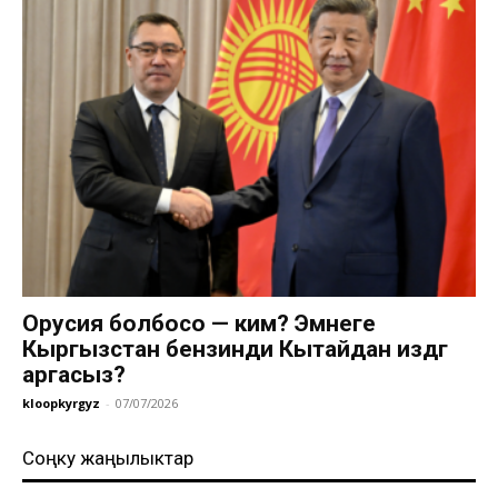
Орусия болбосо — ким? Эмнеге
Кыргызстан бензинди Кытайдан издөөгө
аргасыз?
kloopkyrgyz
-
07/07/2026
Соңку жаңылыктар