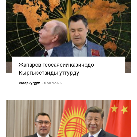
Жапаров геосаясий казинодо
Кыргызстанды уттурду
kloopkyrgyz
-
07/07/2026