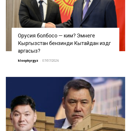
Орусия болбосо — ким? Эмнеге
Кыргызстан бензинди Кытайдан издөөгө
аргасыз?
kloopkyrgyz
-
07/07/2026