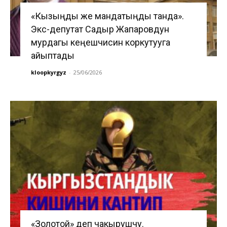
«Кызыңды же мандатыңды танда».
Экс-депутат Садыр Жапаровдун
мурдагы кеңешчисин коркутууга
айыптады
kloopkyrgyz
-
25/06/2026
«Золотой» деп чакырушчу.