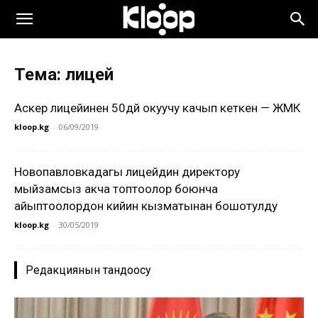
Тема: лицей
Аскер лицейинен 50дөй окуучу качып кеткен — ЖМК
kloop.kg
-
06/09/2019
Новопавловкадагы лицейдин директору
мыйзамсыз акча топтоолор боюнча
айыптоолордон кийин кызматынан бошотулду
kloop.kg
-
30/05/2019
Редакциянын тандоосу