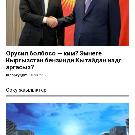
Орусия болбосо — ким? Эмнеге
Кыргызстан бензинди Кытайдан издөөгө
аргасыз?
kloopkyrgyz
-
07/07/2026
Соңку жаңылыктар