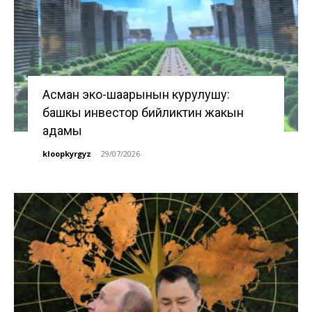
Асман эко-шаарынын курулушу:
башкы инвестор бийликтин жакын
адамы
kloopkyrgyz
-
29/07/2026