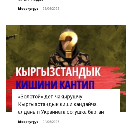
kloopkyrgyz
-
25/06/2026
«Золотой» деп чакырушчу.
Кыргызстандык киши кандайча
алданып Украинага согушка барган
kloopkyrgyz
-
04/06/2026