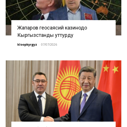
Жапаров геосаясий казинодо
Кыргызстанды уттурду
kloopkyrgyz
-
07/07/2026