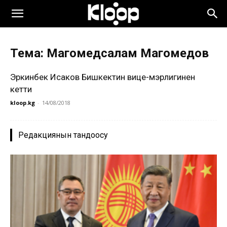
Тема: Магомедсалам Магомедов
Эркинбек Исаков Бишкектин вице-мэрлигинен
кетти
kloop.kg
-
14/08/2018
Редакциянын тандоосу