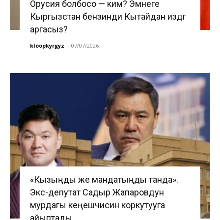
Орусия болбосо — ким? Эмнеге
Кыргызстан бензинди Кытайдан издөөгө
аргасыз?
kloopkyrgyz
-
07/07/2026
«Кызыңды же мандатыңды танда».
Экс-депутат Садыр Жапаровдун
мурдагы кеңешчисин коркутууга
айыптады