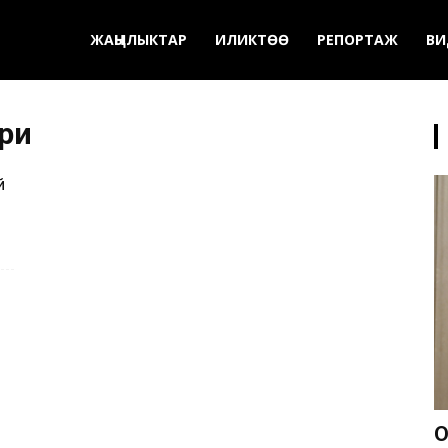
ЖАҢЫЛЫКТАР
ИЛИКТӨӨ
РЕПОРТАЖ
ВИ
ри
й
О