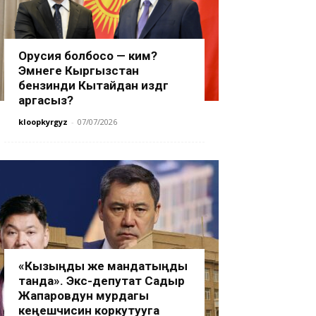
Орусия болбосо — ким?
Эмнеге Кыргызстан
бензинди Кытайдан издөөгө
аргасыз?
kloopkyrgyz
-
07/07/2026
«Кызыңды же мандатыңды
танда». Экс-депутат Садыр
Жапаровдун мурдагы
кеңешчисин коркутууга