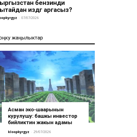
ыргызстан бензинди
ытайдан издөөгө аргасыз?
oopkyrgyz
-
07/07/2026
оңку жаңылыктар
Асман эко-шаарынын
курулушу: башкы инвестор
бийликтин жакын адамы
kloopkyrgyz
-
29/07/2026