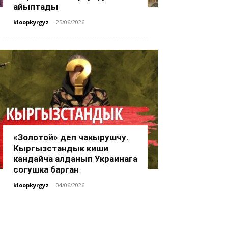
айыптады
kloopkyrgyz
-
25/06/2026
«Золотой» деп чакырушчу.
Кыргызстандык киши
кандайча алданып Украинага
согушка барган
kloopkyrgyz
-
04/06/2026