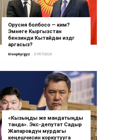
Орусия болбосо — ким?
Эмнеге Кыргызстан
бензинди Кытайдан издөөгө
аргасыз?
kloopkyrgyz
-
07/07/2026
«Кызыңды же мандатыңды
танда». Экс-депутат Садыр
Жапаровдун мурдагы
кеңешчисин коркутууга