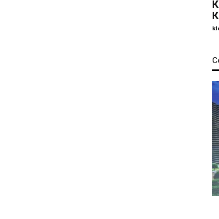
К
К
kl
С