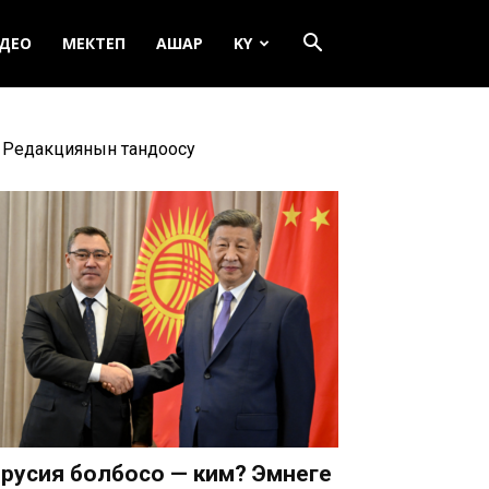
ДЕО
МЕКТЕП
АШАР
KY
Редакциянын тандоосу
русия болбосо — ким? Эмнеге