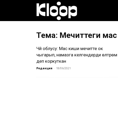
Клооп
кыргызча
Тема: Мечиттеги ма
Чүй облусу: Мас киши мечитте ок
|
чыгарып, намазга келгендерди өлтүрөм
деп коркуткан
Редакция
-
18/06/2021
Кыргызстан
жаңылыктары