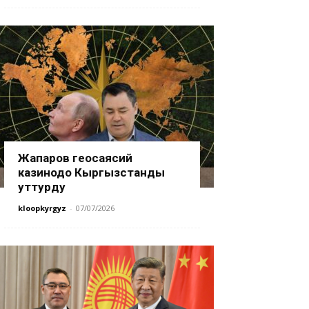
Жапаров геосаясий
казинодо Кыргызстанды
уттурду
kloopkyrgyz
-
07/07/2026