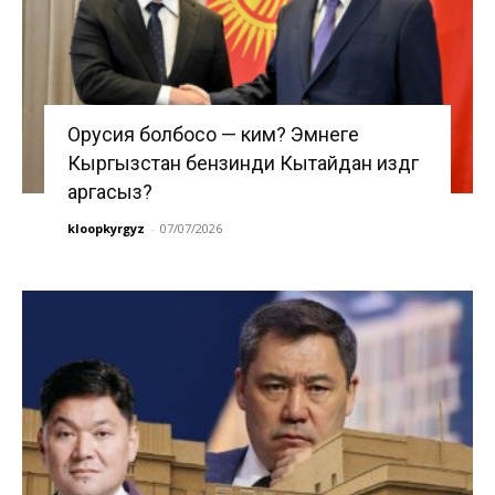
Орусия болбосо — ким? Эмнеге
Кыргызстан бензинди Кытайдан издөөгө
аргасыз?
kloopkyrgyz
-
07/07/2026