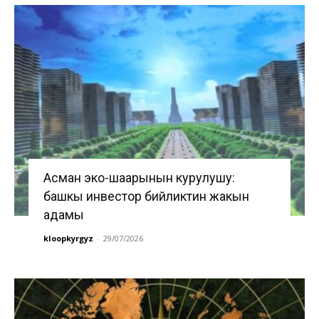
Асман эко-шаарынын курулушу:
башкы инвестор бийликтин жакын
адамы
kloopkyrgyz
-
29/07/2026