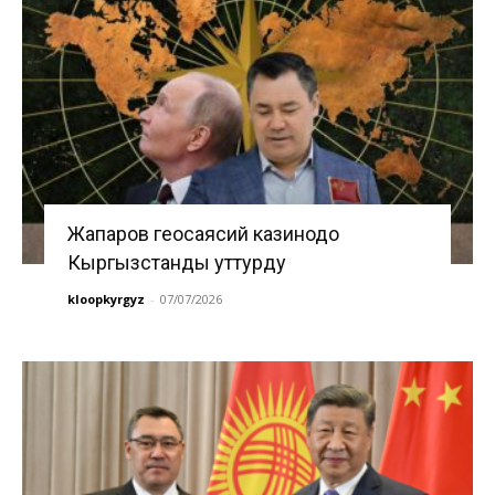
Жапаров геосаясий казинодо
Кыргызстанды уттурду
kloopkyrgyz
-
07/07/2026