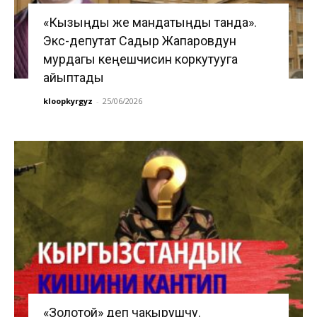
«Кызыңды же мандатыңды танда».
Экс-депутат Садыр Жапаровдун
мурдагы кеңешчисин коркутууга
айыптады
kloopkyrgyz
-
25/06/2026
«Золотой» деп чакырушчу.