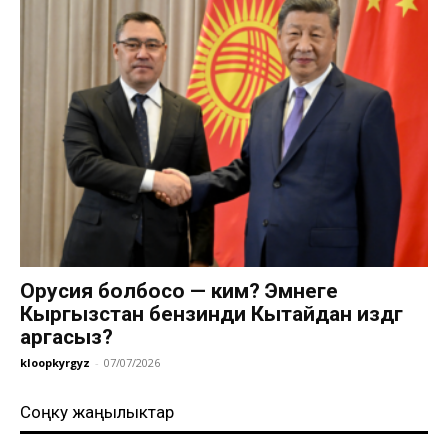
Орусия болбосо — ким? Эмнеге
Кыргызстан бензинди Кытайдан издөөгө
аргасыз?
kloopkyrgyz
-
07/07/2026
Соңку жаңылыктар