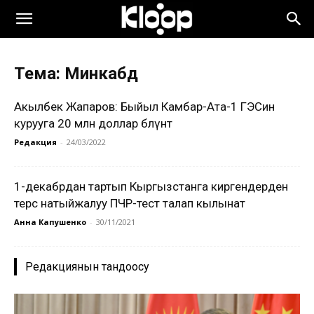
Тема: Минкабд
Акылбек Жапаров: Быйыл Камбар-Ата-1 ГЭСин
курууга 20 млн доллар бөлүнөт
Редакция
-
24/03/2022
1-декабрдан тартып Кыргызстанга киргендерден
терс натыйжалуу ПЧР-тест талап кылынат
Анна Капушенко
-
30/11/2021
Редакциянын тандоосу