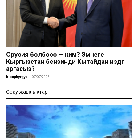
Орусия болбосо — ким? Эмнеге
Кыргызстан бензинди Кытайдан издөөгө
аргасыз?
kloopkyrgyz
-
07/07/2026
Соңку жаңылыктар