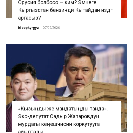
Орусия болбосо — ким? Эмнеге
Кыргызстан бензинди Кытайдан издөөгө
аргасыз?
kloopkyrgyz
-
07/07/2026
«Кызыңды же мандатыңды танда».
Экс-депутат Садыр Жапаровдун
мурдагы кеңешчисин коркутууга
айыптады