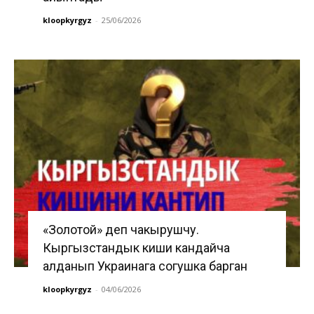
kloopkyrgyz
-
25/06/2026
«Золотой» деп чакырушчу.
Кыргызстандык киши кандайча
алданып Украинага согушка барган
kloopkyrgyz
-
04/06/2026