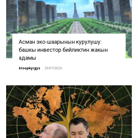
Асман эко-шаарынын курулушу:
башкы инвестор бийликтин жакын
адамы
kloopkyrgyz
-
29/07/2026