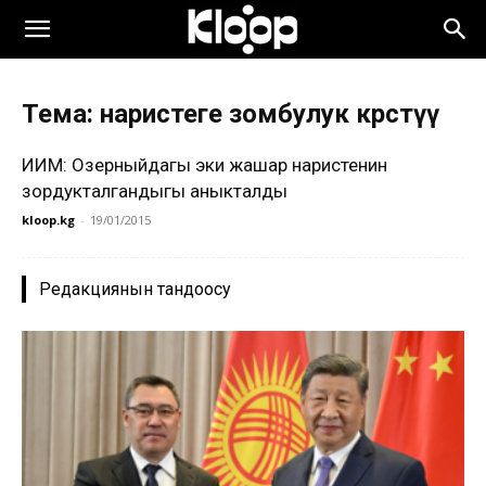
Тема: наристеге зомбулук көрсөтүү
ИИМ: Озерныйдагы эки жашар наристенин
зордукталгандыгы аныкталды
kloop.kg
-
19/01/2015
Редакциянын тандоосу