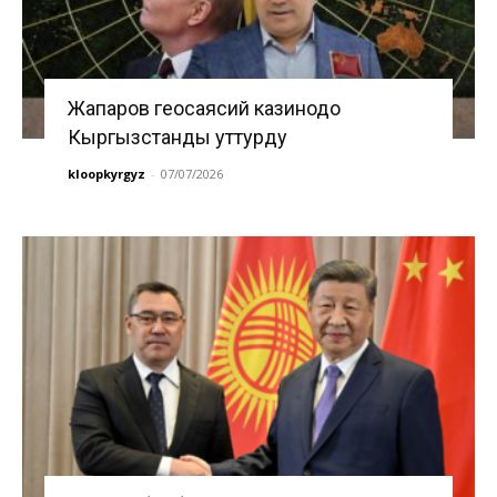
Жапаров геосаясий казинодо
Кыргызстанды уттурду
kloopkyrgyz
-
07/07/2026