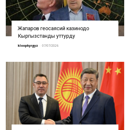
Жапаров геосаясий казинодо
Кыргызстанды уттурду
kloopkyrgyz
-
07/07/2026