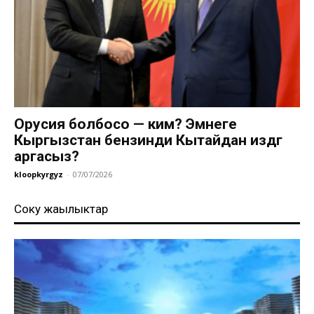
Орусия болбосо — ким? Эмнеге
Кыргызстан бензинди Кытайдан издөөгө
аргасыз?
kloopkyrgyz
-
07/07/2026
Соңку жаңылыктар