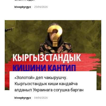
kloopkyrgyz
-
25/06/2026
«Золотой» деп чакырушчу.
Кыргызстандык киши кандайча
алданып Украинага согушка барган
kloopkyrgyz
-
04/06/2026