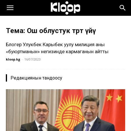
Тема: Ош облустук төрөт үйү
Блогер Улукбек Карыбек уулу милиция аны
«буюртманын» негизинде кармаганын айтты
kloop.kg
-
16/07/2023
Редакциянын тандоосу