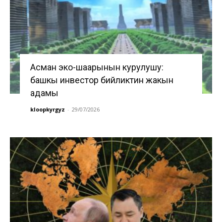
Асман эко-шаарынын курулушу:
башкы инвестор бийликтин жакын
адамы
kloopkyrgyz
-
29/07/2026