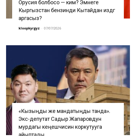
Орусия болбосо — ким? Эмнеге
Кыргызстан бензинди Кытайдан издөөгө
аргасыз?
kloopkyrgyz
-
07/07/2026
«Кызыңды же мандатыңды танда».
Экс-депутат Садыр Жапаровдун
мурдагы кеңешчисин коркутууга
айыптады