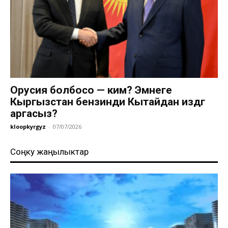
Орусия болбосо — ким? Эмнеге
Кыргызстан бензинди Кытайдан издөөгө
аргасыз?
kloopkyrgyz
-
07/07/2026
Соңку жаңылыктар