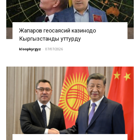
Жапаров геосаясий казинодо
Кыргызстанды уттурду
kloopkyrgyz
-
07/07/2026