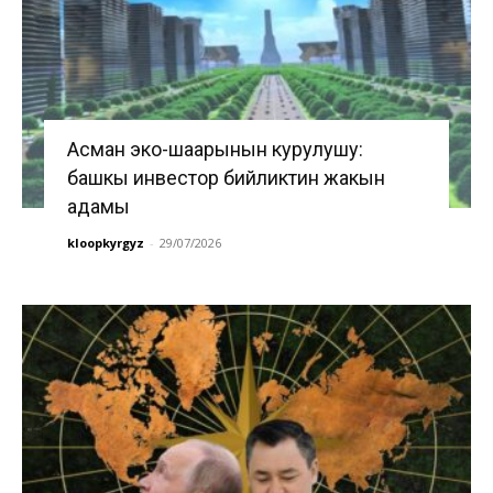
Асман эко-шаарынын курулушу:
башкы инвестор бийликтин жакын
адамы
kloopkyrgyz
-
29/07/2026