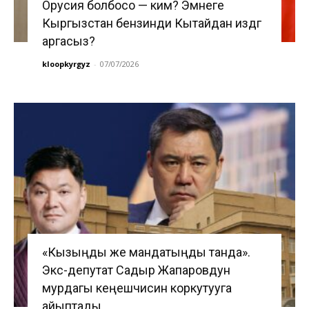
Орусия болбосо — ким? Эмнеге
Кыргызстан бензинди Кытайдан издөөгө
аргасыз?
kloopkyrgyz
-
07/07/2026
«Кызыңды же мандатыңды танда».
Экс-депутат Садыр Жапаровдун
мурдагы кеңешчисин коркутууга
айыптады