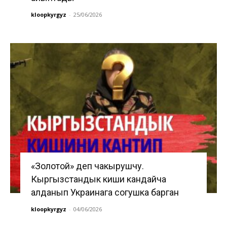
kloopkyrgyz
-
25/06/2026
«Золотой» деп чакырушчу.
Кыргызстандык киши кандайча
алданып Украинага согушка барган
kloopkyrgyz
-
04/06/2026