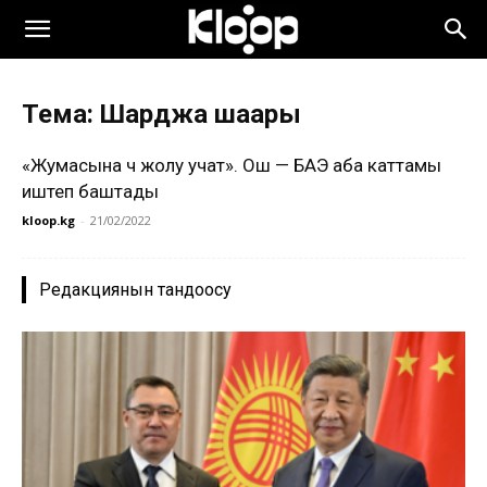
Тема: Шарджа шаары
«Жумасына үч жолу учат». Ош — БАЭ аба каттамы
иштеп баштады
kloop.kg
-
21/02/2022
Редакциянын тандоосу